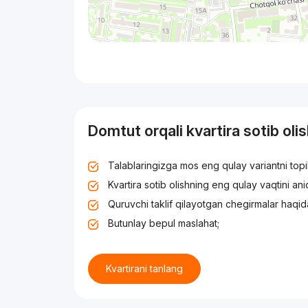
Domtut orqali kvartira sotib oli
Talablaringizga mos eng qulay variantni top
Kvartira sotib olishning eng qulay vaqtini an
Quruvchi taklif qilayotgan chegirmalar haqid
Butunlay bepul maslahat;
Kvartirani tanlang