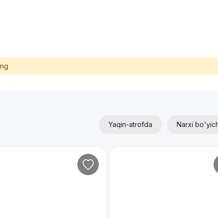
ing
Yaqin-atrofda
Narxi bo'yic