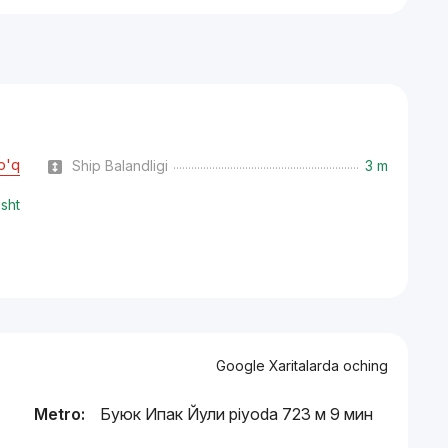
o'q
Ship Balandligi
3 m
isht
Google Xaritalarda oching
Metro:
Буюк Ипак Йули piyoda 723 м 9 мин