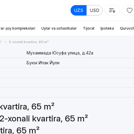
UZS
USD
rar-joy komplekslari
Uylar va uchastkalar
Tijorat
Ipoteka
Quruvch
1
2-xonali kvartira, 65 m²
Мухаммада Юсуфа улица, д.42а
Буюк Ипак Йули
 kvartira, 65 m²
2-xonali kvartira, 65 m²
tira, 65 m²