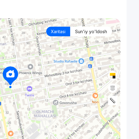
а
Xaritasi
Sun'iy yo'ldosh