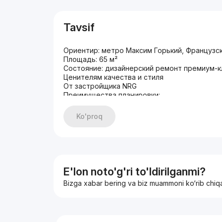
Tavsif
Ориентир: метро Максим Горький, Французск
Площадь: 65 м²
Состояние: дизайнерский ремонт премиум-к
Ценителям качества и стиля
От застройщика NRG
Преимущества планировки:
- продуманное зонирование
- высота потолков 3 м
Ko'proq
- 2 панорамных окна
- 2 балкона
- спальня
- просторная студия
- место для работы
В квартире сделан дорогой, качественный 
E'lon noto'g'ri to'ldirilganmi?
- сантехника Grohe, Villeroy & Boch
Bizga xabar bering va biz muammoni ko‘rib chiq
- бытовая техника Bosch
- пылесос Dyson
- Тв Самсунг frame 65 диагональ
- стиральная машина Самсунг
Удобная локация: Британская школа, Францу