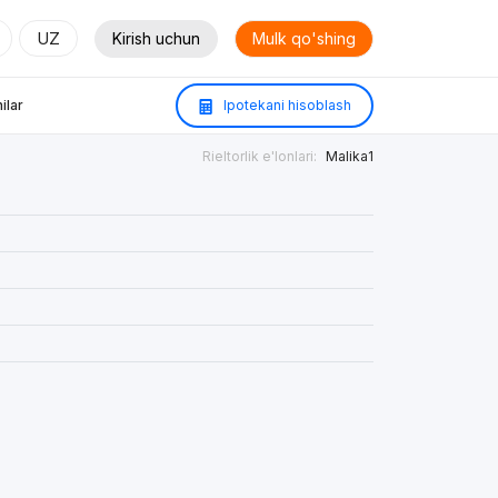
UZ
Kirish uchun
Mulk qo'shing
ilar
Ipotekani hisoblash
Rieltorlik e'lonlari:
Malika1