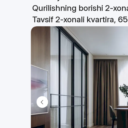
Qurilishning borishi 2-xona
Tavsif 2-xonali kvartira, 6