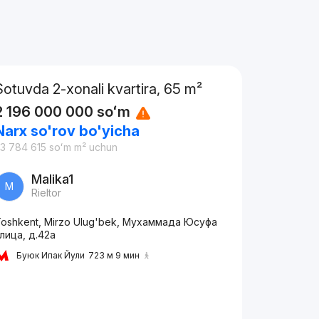
Sotuvda 2-xonali kvartira, 65 m²
2 196 000 000
soʻm
Narx so'rov bo'yicha
3 784 615
soʻm
m² uchun
Malika1
M
Rieltor
oshkent, Mirzo Ulug'bek, Мухаммада Юсуфа
лица, д.42а
Буюк Ипак Йули
723 м 9 мин