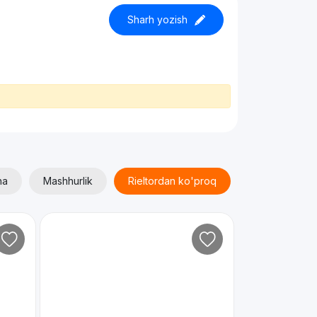
Sharh yozish
ha
Mashhurlik
Rieltordan ko'proq