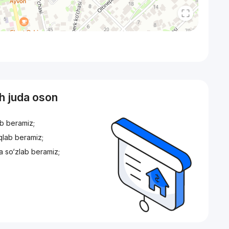
sh juda oson
ib beramiz;
iqlab beramiz;
a so‘zlab beramiz;