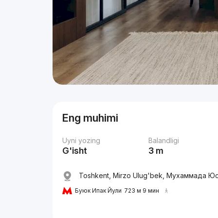
Eng muhimi
Uyni yozing
Balandligi
G'isht
3 m
Toshkent, Mirzo Ulug'bek, Мухаммада Юс
Буюк Ипак Йули
723 м 9 мин