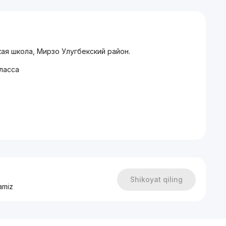
ая школа, Мирзо Улугбекский район.
ласса
ремонт с использованием европейских материалов:
Shikoyat qiling
amiz
зская школа, рынок Бозбазар, Метро Максима