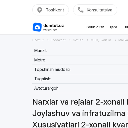
Toshkent
Konsultatsiya
Sotib olish
Ijara
Tu
Domtut
Toshkent
Sotish
Mulk, Kvartira
Malika
Manzil:
Metro:
Topshirish muddati:
Tugatish:
Avtoturargoh:
Narxlar va rejalar 2-xonali
Joylashuv va infratuzilma 
Xususiyatlari 2-xonali kvar