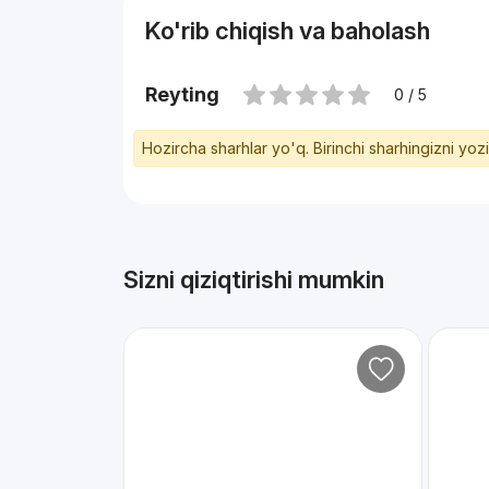
Горького, ТЦ Атлас, Корзинка
Ko'rib chiqish va baholash
В стоимость включена надземная парковка
Цена: 180.000 у.е.
Телефон: +998 90 919 18 00.
Reyting
0 / 5
Hozircha sharhlar yo'q. Birinchi sharhingizni yoz
Sizni qiziqtirishi mumkin