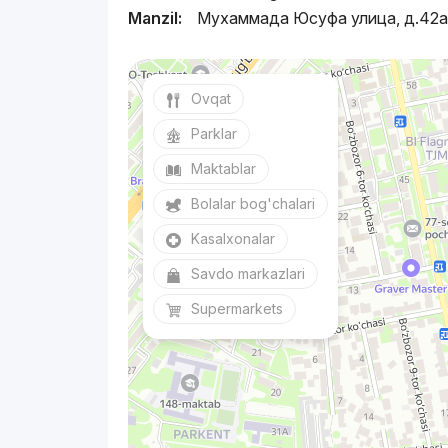
Manzil:
Мухаммада Юсуфа улица, д.42
Ovqat
Parklar
Maktablar
Bolalar bog'chalari
Kasalxonalar
Savdo markazlari
Supermarkets