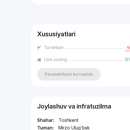
Reklama
Xususiyatlari
Ta'mirlash
Y
Uyni yozing
G'
Parametrlarni ko'rsatish
Joylashuv va infratuzilma
Shahar:
Toshkent
Tuman:
Mirzo Ulug'bek