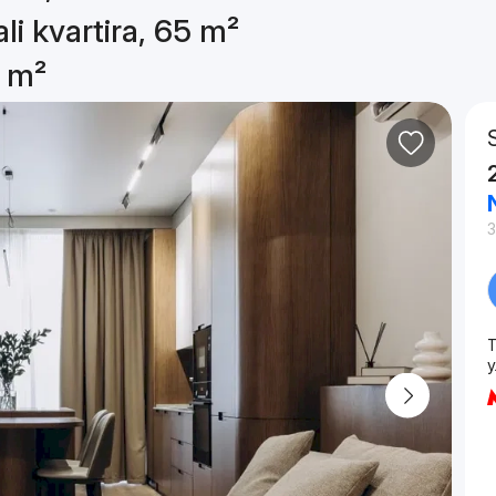
li kvartira, 65 m²
5 m²
3
T
у