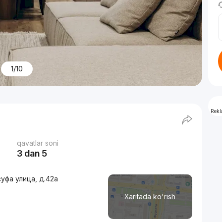
1/10
Rek
qavatlar soni
3 dan 5
уфа улица, д.42а
Xaritada ko'rish