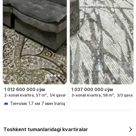
1 012 600 000
сўм
1 037 000 000
сўм
2-xonali kvartira, 57 m²,
1/4 qavat
3-xonali kvartira, 58 m²,
3/3 qavat
Тинчлик
1.7 км 7 мин transportda
Toshkent tumanlaridagi kvartiralar