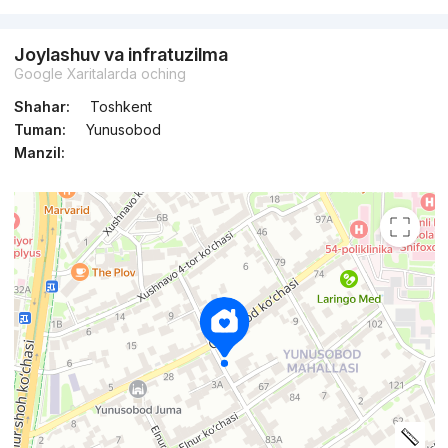
Joylashuv va infratuzilma
Google Xaritalarda oching
Shahar:
Toshkent
Tuman:
Yunusobod
Manzil: