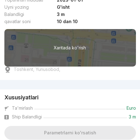
Uyni yozing
G'isht
Balandligi
3 m
qavatlar soni
10 dan 10
Xaritada ko'rish
Toshkent, Yunusobod,
Reklama
Xususiyatlari
Ta'mirlash
Euro
Ship Balandligi
3 m
Parametrlarni ko'rsatish