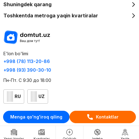
Shuningdek qarang
Toshkentda metroga yaqin kvartiralar
E'lon bo'limi
+998 (78) 113-20-86
+998 (93) 390-30-10
Пн-Пт. С 9:30 до 18:00
RU
UZ
Kontaktlar
Menga qo'ng'iroq qiling
Kontaktlar
loyiha haqida
Webnow © loyihasi
Yangi binolar
Kvartiralar
Qo'shish
Ipoteka
Xarita