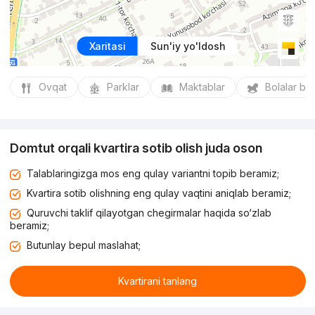
Xaritasi
Sun'iy yo'ldosh
Ovqat
Parklar
Maktablar
Bolalar bo
Domtut orqali kvartira sotib olish juda oson
Talablaringizga mos eng qulay variantni topib beramiz;
Kvartira sotib olishning eng qulay vaqtini aniqlab beramiz;
Quruvchi taklif qilayotgan chegirmalar haqida so‘zlab
beramiz;
Butunlay bepul maslahat;
Kvartirani tanlang