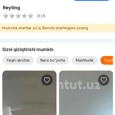
Reyting
0 / 5
Hozircha sharhlar yo'q. Birinchi sharhingizni yozing
Sizni qiziqtirishi mumkin
Yaqin-atrofda
Narxi bo'yicha
Mashhurlik
Foyda