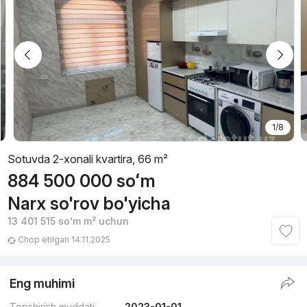
1/8
Sotuvda 2-xonali kvartira, 66 m²
884 500 000
soʻm
Narx so'rov bo'yicha
13 401 515
soʻm
m² uchun
Chop etilgan 14.11.2025
Eng muhimi
Topshirish muddati
2023-01-01