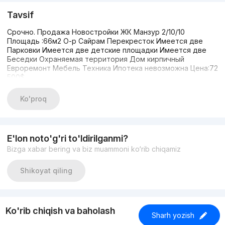
Tavsif
Срочно. Продажа Новостройки ЖК Манзур 2/10/10
Площадь :66м2 О-р Сайрам Перекресток Имеется две
Парковки Имеется две детские площадки Имеется две
Беседки Охраняемая территория Дом кирпичный
Евроремонт Мебель Техника Ипотека невозможна Цена:72
500$
Ko'proq
E'lon noto'g'ri to'ldirilganmi?
Bizga xabar bering va biz muammoni ko‘rib chiqamiz
Shikoyat qiling
Ko'rib chiqish va baholash
Sharh yozish