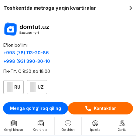
Toshkentda metroga yaqin kvartiralar
E'lon bo'limi
+998 (78) 113-20-86
+998 (93) 390-30-10
Пн-Пт. С 9:30 до 18:00
RU
UZ
Kontaktlar
Menga qo'ng'iroq qiling
Kontaktlar
loyiha haqida
Webnow © loyihasi
Yangi binolar
Kvartiralar
Qo'shish
Ipoteka
Xarita