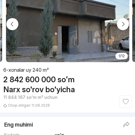
1/12
6-xonalar uy 240 m²
2 842 600 000
soʻm
Narx so'rov bo'yicha
11 844 167
soʻm
m² uchun
Chop etilgan 11.06.2026
Eng muhimi
Kadastr
yo'q