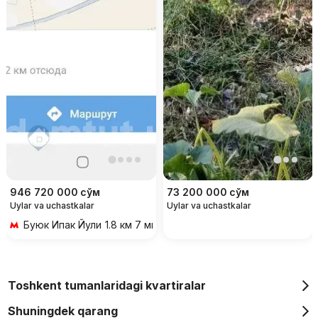
946 720 000
сўм
73 200 000
сўм
Uylar va uchastkalar
Uylar va uchastkalar
Буюк Ипак Йули
1.8 км 7 мин transportda
Toshkent tumanlaridagi kvartiralar
Shuningdek qarang