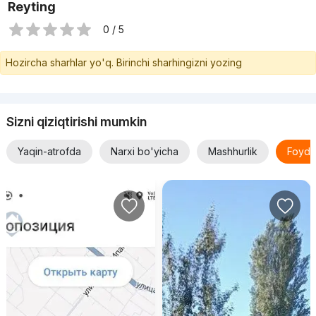
Reyting
0 / 5
Hozircha sharhlar yo'q. Birinchi sharhingizni yozing
Sizni qiziqtirishi mumkin
Yaqin-atrofda
Narxi bo'yicha
Mashhurlik
Foyda