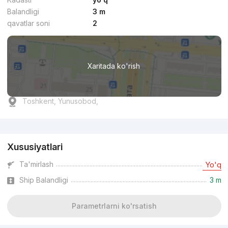
Balandligi
3 m
qavatlar soni
2
Xaritada ko'rish
Toshkent, Yunusobod,
Reklama
Xususiyatlari
Ta'mirlash
Yo'q
Ship Balandligi
3 m
Parametrlarni ko'rsatish