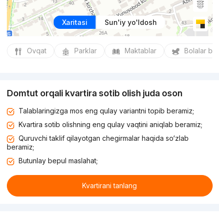
Xaritasi
Sun'iy yo'ldosh
Ovqat
Parklar
Maktablar
Bolalar bo
Domtut orqali kvartira sotib olish juda oson
Talablaringizga mos eng qulay variantni topib beramiz;
Kvartira sotib olishning eng qulay vaqtini aniqlab beramiz;
Quruvchi taklif qilayotgan chegirmalar haqida so‘zlab
beramiz;
Butunlay bepul maslahat;
Kvartirani tanlang