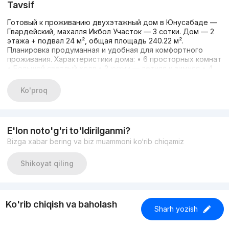
Tavsif
Готовый к проживанию двухэтажный дом в Юнусабаде —
Гвардейский, махалля Икбол Участок — 3 сотки. Дом — 2
этажа + подвал 24 м², общая площадь 240.22 м².
Планировка продуманная и удобная для комфортного
проживания. Характеристики дома: • 6 просторных комнат
• Большой светлый холл • 2 кухни — летняя и зимняя • 4
санузла • Качественная внутренняя отделка — дом
полностью готов к заселению • Осталось выполнить
Ko'proq
фасад по своему вкусу Коммуникации: Вода,
электричество, газ, канализация — всё подключено.
Локация: Один из самых востребованных районов
Юнусабада. В пешей доступности: рынок «Гвардейский»,
E'lon noto'g'ri to'ldirilganmi?
мечеть, 3 детских сада, школа, магазины. Удобный заезд
Bizga xabar bering va biz muammoni ko‘rib chiqamiz
— 1 км от бетонки. Отличная транспортная доступность.
Цена: 233 000 $ Контакт: +998 99 811 56 78
Shikoyat qiling
Ko'rib chiqish va baholash
Sharh yozish