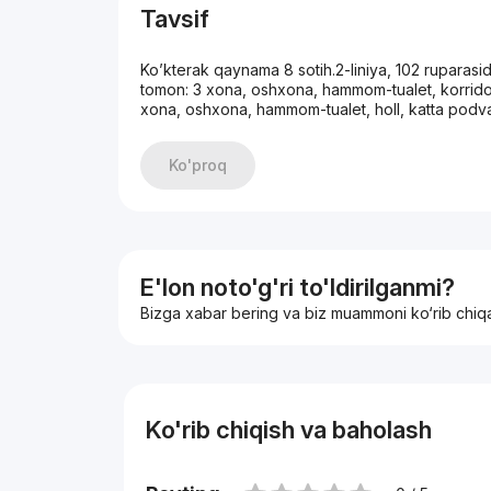
Tavsif
Ko’kterak qaynama 8 sotih.2-liniya, 102 ruparasid
tomon: 3 xona, oshxona, hammom-tualet, korridor 
xona, oshxona, hammom-tualet, holl, katta podva
Ko'proq
E'lon noto'g'ri to'ldirilganmi?
Bizga xabar bering va biz muammoni ko‘rib chiq
Ko'rib chiqish va baholash