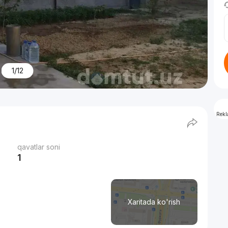
1/12
Rek
qavatlar soni
1
Xaritada ko'rish