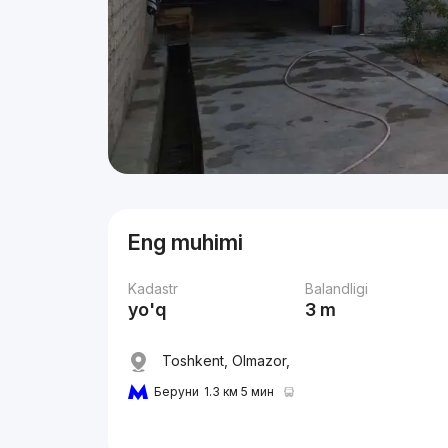
Eng muhimi
Kadastr
Balandligi
yo'q
3 m
Toshkent, Olmazor,
Беруни
1.3 км 5 мин