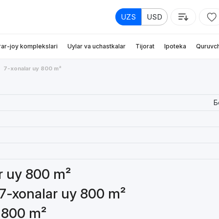
UZS
USD
rar-joy komplekslari
Uylar va uchastkalar
Tijorat
Ipoteka
Quruvch
7-xonalar uy 800 m²
Б
ar uy 800 m²
 7-xonalar uy 800 m²
y 800 m²