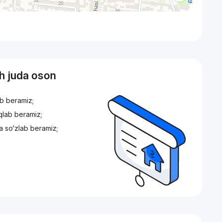
sh juda oson
ib beramiz;
iqlab beramiz;
a so‘zlab beramiz;