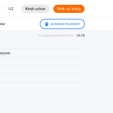
UZ
Kirish uchun
Mulk qo'shing
ilar
Ipotekani hisoblash
Foydalanuvchidan e'lon:
Ok78
еруни