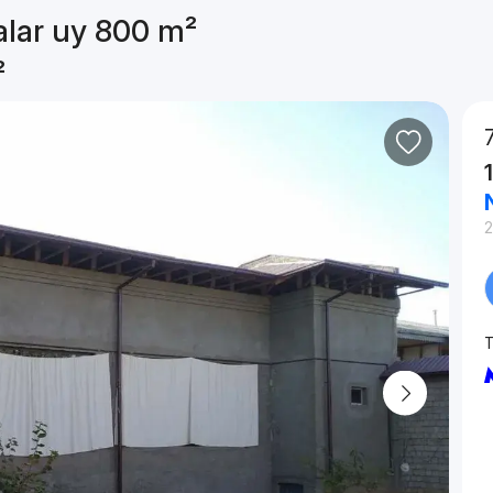
alar uy 800 m²
²
2
T