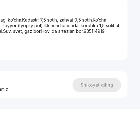
agi ko‘cha.Kadastr: 7,5 sotih, zahvat 0,5 sotih.Ko‘cha
tayyor (tyopliy pol).Ikkinchi tomonda: korobka 1,5 sotih.4
l.Suv, svet, gaz bor.Hovlida artezian bor.935114919
Shikoyat qiling
amiz