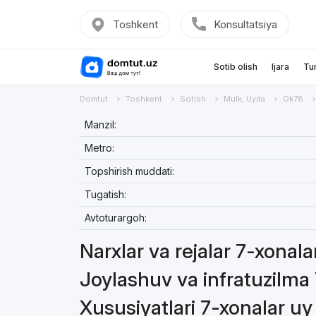
Toshkent
Konsultatsiya
Sotib olish
Ijara
Tu
Domtut
Toshkent
Sotish
Mulk, Uyda
Ok78
Manzil:
Metro:
Topshirish muddati:
Tugatish:
Avtoturargoh:
Narxlar va rejalar 7-xonal
Joylashuv va infratuzilma
Xususiyatlari 7-xonalar u