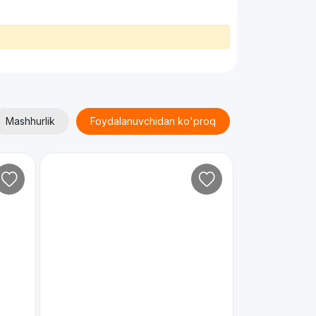
Mashhurlik
Foydalanuvchidan ko'proq