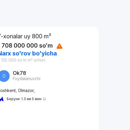
7-xonalar uy 800 m²
1 708 000 000
soʻm
Narx so'rov bo'yicha
 135 000
soʻm
m² uchun
Ok78
O
Foydalanuvchi
oshkent, Olmazor,
Беруни
1.3 км 5 мин