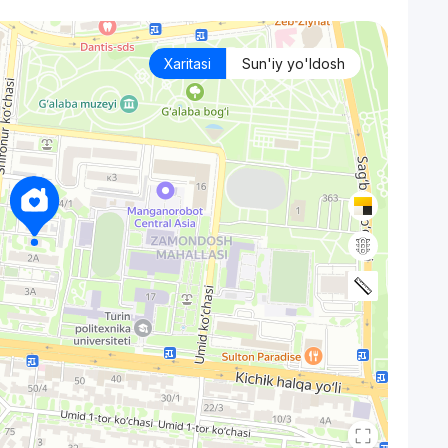
Xaritasi
Sun'iy yo'ldosh