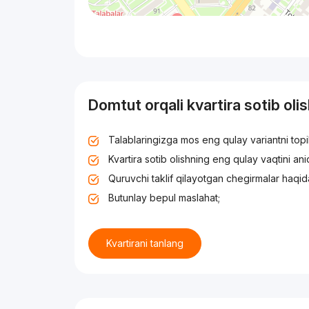
Domtut orqali kvartira sotib oli
Talablaringizga mos eng qulay variantni top
Kvartira sotib olishning eng qulay vaqtini an
Quruvchi taklif qilayotgan chegirmalar haqid
Butunlay bepul maslahat;
Kvartirani tanlang