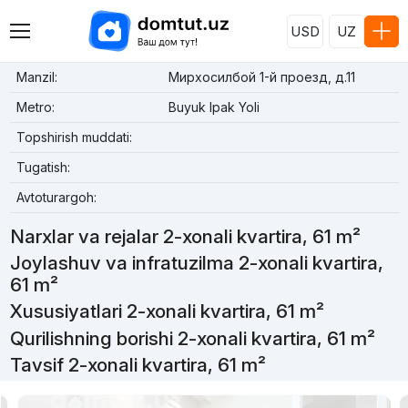
USD
UZ
Manzil:
Мирхосилбой 1-й проезд, д.11
Metro:
Buyuk Ipak Yoli
Topshirish muddati:
Tugatish:
Avtoturargoh:
Narxlar va rejalar 2-xonali kvartira, 61 m²
Joylashuv va infratuzilma 2-xonali kvartira,
61 m²
Xususiyatlari 2-xonali kvartira, 61 m²
Qurilishning borishi 2-xonali kvartira, 61 m²
Tavsif 2-xonali kvartira, 61 m²