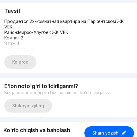
Tavsif
Продаётся 2х-комнатная квартира на Паркентском ЖК
VEK
Район:Мирзо-Улугбек ЖК VEK
Комнат:2
Этаж:4
Этажность: 9
Площадь: 61м²
Состояние:С ремонтом
Ko'proq
Цена : 98.000$
E'lon noto'g'ri to'ldirilganmi?
Bizga xabar bering va biz muammoni ko‘rib chiqamiz
Shikoyat qiling
Ko'rib chiqish va baholash
Sharh yozish