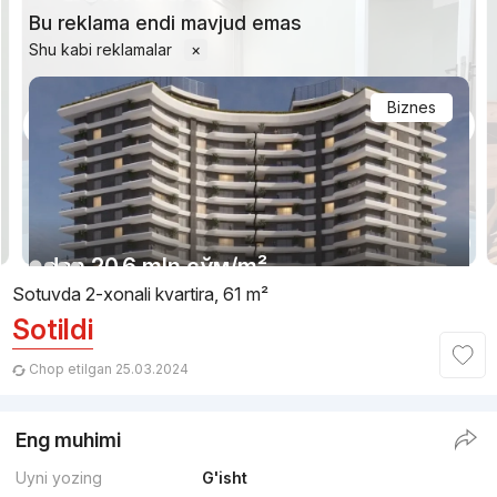
Bu reklama endi mavjud emas
Shu kabi reklamalar
×
Biznes
1/8
dan
20.6 mln
сўм
/m²
Sotuvda 2-xonali kvartira, 61 m²
Sotildi
Topshirilishi 4kv 2026
,
Tower Up
TJ «Pushkin»
Chop etilgan 25.03.2024
+998 (55) 520...
Eng muhimi
Qulaylik
Uyni yozing
G'isht