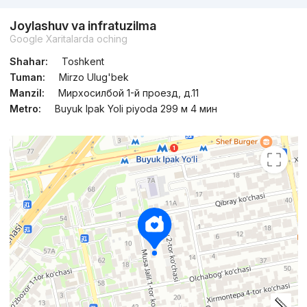
Joylashuv va infratuzilma
Topshirildi 2025
,
Mirador Group
Google Xaritalarda oching
TJ «Gorod»
Shahar:
Toshkent
+998 (78) 777...
Tuman:
Mirzo Ulug'bek
Manzil:
Мирхосилбой 1-й проезд, д.11
Metro:
Buyuk Ipak Yoli piyoda 299 м 4 мин