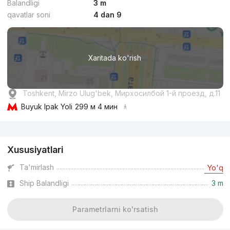
Balandligi
3 m
qavatlar soni
4 dan 9
dan
16 mln
сўм
/m²
Xaritada ko'rish
Topshirilishi 4kv 2026
,
Binar Group
Toshkent, Mirzo Ulug'bek, Мирхосилбой 1-й проезд, д.11
TJ «Qadriyat»
Buyuk Ipak Yoli
299 м 4 мин
+998 (99) 308...
Reklama
Xususiyatlari
Biznes
Ta'mirlash
Yo'q
Ship Balandligi
3 m
Parametrlarni ko'rsatish
dan
15.5 mln
сўм
/m²