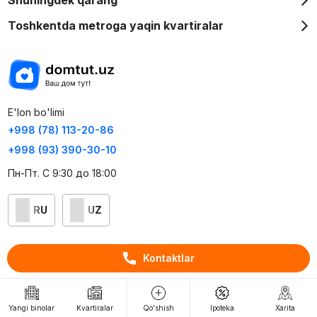
Toshkentda metroga yaqin kvartiralar
E'lon bo'limi
+998 (78) 113-20-86
+998 (93) 390-30-10
Пн-Пт. С 9:30 до 18:00
RU
UZ
Kontaktlar
Kontaktlar
loyiha haqida
Webnow © loyihasi
Yangi binolar
Kvartiralar
Qo'shish
Ipoteka
Xarita