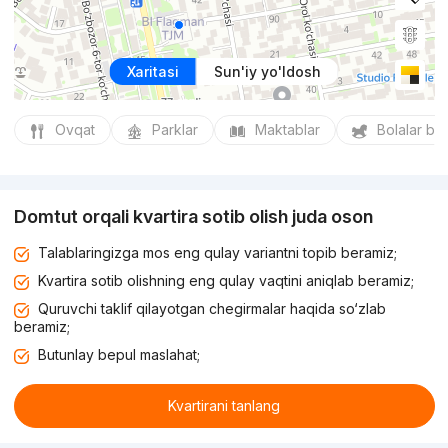
Xaritasi
Sun'iy yo'ldosh
Ovqat
Parklar
Maktablar
Bolalar bo
Domtut orqali kvartira sotib olish juda oson
Talablaringizga mos eng qulay variantni topib beramiz;
Kvartira sotib olishning eng qulay vaqtini aniqlab beramiz;
Quruvchi taklif qilayotgan chegirmalar haqida so‘zlab
beramiz;
Butunlay bepul maslahat;
Kvartirani tanlang