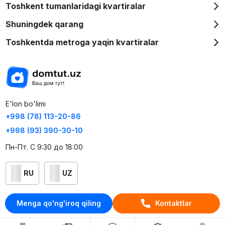
Toshkent tumanlaridagi kvartiralar
Shuningdek qarang
Toshkentda metroga yaqin kvartiralar
E'lon bo'limi
+998 (78) 113-20-86
+998 (93) 390-30-10
Пн-Пт. С 9:30 до 18:00
RU
UZ
Kontaktlar
Menga qo'ng'iroq qiling
Kontaktlar
loyiha haqida