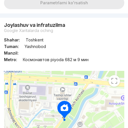
Parametrlarni ko'rsatish
Joylashuv va infratuzilma
Google Xaritalarda oching
Shahar:
Toshkent
Tuman:
Yashnobod
Manzil:
Metro:
Космонавтов piyoda 682 м 9 мин