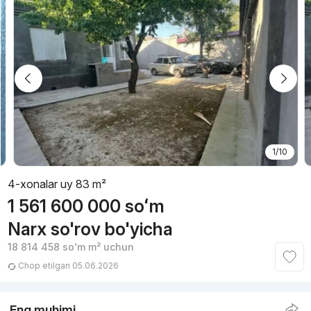
1/10
4-xonalar uy 83 m²
1 561 600 000
soʻm
Narx so'rov bo'yicha
18 814 458
soʻm
m² uchun
Chop etilgan 05.06.2026
Eng muhimi