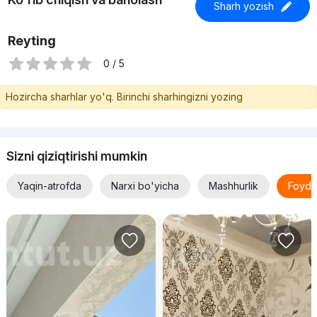
Sharh yozish
Reyting
0 / 5
Hozircha sharhlar yo'q. Birinchi sharhingizni yozing
Sizni qiziqtirishi mumkin
Yaqin-atrofda
Narxi bo'yicha
Mashhurlik
Foyda