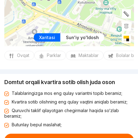
Xaritasi
Sun'iy yo'ldosh
Ovqat
Parklar
Maktablar
Bolalar bo
Domtut orqali kvartira sotib olish juda oson
Talablaringizga mos eng qulay variantni topib beramiz;
Kvartira sotib olishning eng qulay vaqtini aniqlab beramiz;
Quruvchi taklif qilayotgan chegirmalar haqida so‘zlab
beramiz;
Butunlay bepul maslahat;