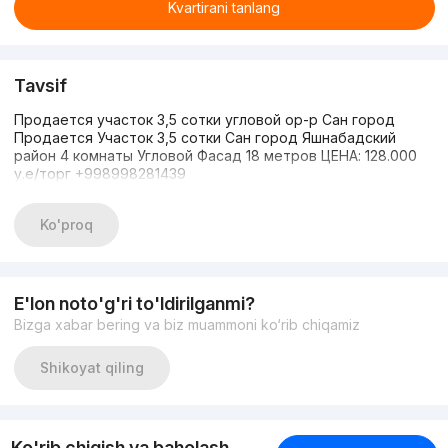
Kvartirani tanlang
Tavsif
Продается участок 3,5 сотки угловой ор-р Сан город
Продается Участок 3,5 сотки Сан город Яшнабадский
район 4 комнаты Угловой Фасад 18 метров ЦЕНА: 128.000
у.е/торг +998998281439
Ko'proq
E'lon noto'g'ri to'ldirilganmi?
Bizga xabar bering va biz muammoni ko‘rib chiqamiz
Shikoyat qiling
Ko'rib chiqish va baholash