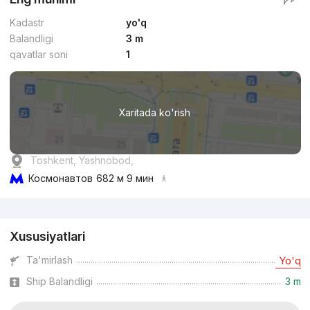
Kadastr
yo'q
Balandligi
3 m
qavatlar soni
1
Xaritada ko'rish
Toshkent, Yashnobod,
Космонавтов
682 м 9 мин
Reklama
Xususiyatlari
Ta'mirlash
Yo'q
Ship Balandligi
3 m