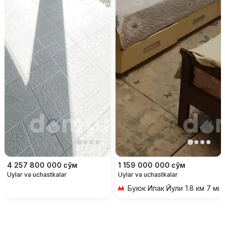
4 257 800 000
сўм
1 159 000 000
сўм
Uylar va uchastkalar
Uylar va uchastkalar
Буюк Ипак Йули
1.8 км 7 ми