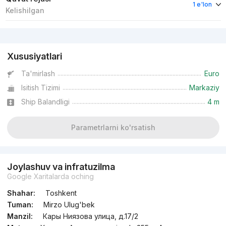
1 e'lon
Kelishilgan
Reklama
Xususiyatlari
Ta'mirlash
Euro
Isitish Tizimi
Markaziy
Ship Balandligi
4 m
Parametrlarni ko'rsatish
Joylashuv va infratuzilma
Google Xaritalarda oching
Shahar:
Toshkent
Tuman:
Mirzo Ulug'bek
Manzil:
Кары Ниязова улица, д.17/2