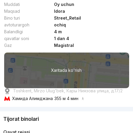
Muddati
Oy uchun
Maqsad
Idora
Bino turi
Street_Retail
avtoturargoh
ochiq
Balandligi
4 m
qavatlar soni
1 dan 4
Gaz
Magistral
Xaritada ko'rish
Toshkent, Mirzo Ulug'bek, Кары Ниязова улица, д.17/2
Хамида Алимджана
355 м 4 мин
Tijorat binolari
Qavat rejasi