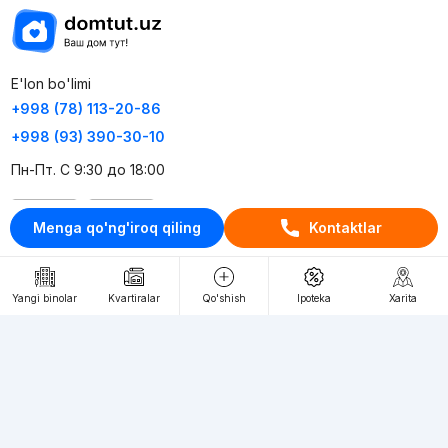
E'lon bo'limi
+998 (78) 113-20-86
+998 (93) 390-30-10
Пн-Пт. С 9:30 до 18:00
RU
UZ
Menga qo'ng'iroq qiling
Kontaktlar
Kontaktlar
Yangi binolar
Kvartiralar
Qo'shish
Ipoteka
Xarita
loyiha haqida
Webnow © loyihasi
Foydalanish shartlari
Maxfiylik siyosati