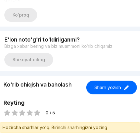
Этаж: 1
Площадь: 100 м²
Формат: 3 комнаты
Ko'proq
Состояние: С ремонт
Аренда: 1500$
+998933373776
Другие варианты: nejiloy_uzz
E'lon noto'g'ri to'ldirilganmi?
Bizga xabar bering va biz muammoni ko‘rib chiqamiz
Shikoyat qiling
Ko'rib chiqish va baholash
Sharh yozish
Reyting
0 / 5
Hozircha sharhlar yo'q. Birinchi sharhingizni yozing