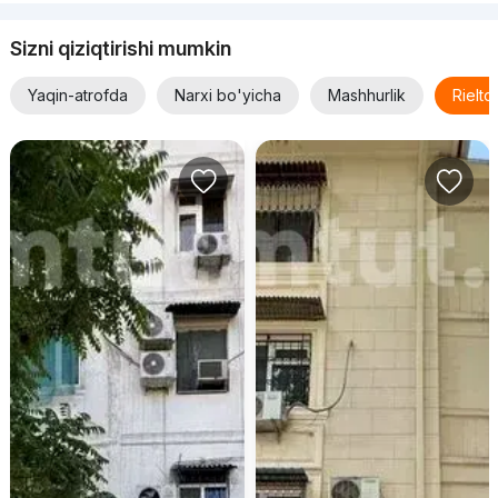
Sizni qiziqtirishi mumkin
Yaqin-atrofda
Narxi bo'yicha
Mashhurlik
Rielt