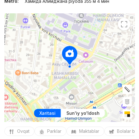
Metro:
Хамида Алимджана piyoda 355 м 4 мин
Xaritasi
Sun'iy yo'ldosh
Ovqat
Parklar
Maktablar
Bolalar bo