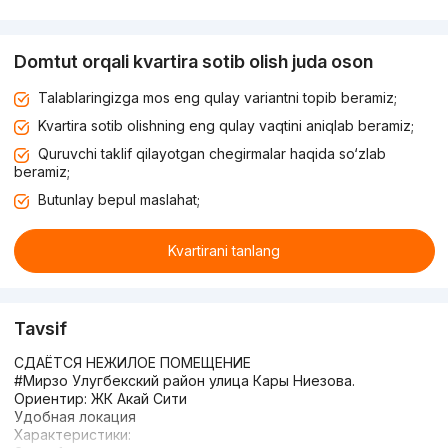
Domtut orqali kvartira sotib olish juda oson
Talablaringizga mos eng qulay variantni topib beramiz;
Kvartira sotib olishning eng qulay vaqtini aniqlab beramiz;
Quruvchi taklif qilayotgan chegirmalar haqida so‘zlab
beramiz;
Butunlay bepul maslahat;
Kvartirani tanlang
Tavsif
СДАЁТСЯ НЕЖИЛОЕ ПОМЕЩЕНИЕ
#Мирзо Улугбекский район улица Кары Ниезова.
Ориентир: ЖК Акай Сити
Удобная локация
Характеристики: