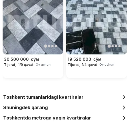
30 500 000
сўм
19 520 000
сўм
Tijorat,
1/9 qavat
Tijorat,
1/4 qavat
Oy uchun
Oy uchun
Toshkent tumanlaridagi kvartiralar
Shuningdek qarang
Toshkentda metroga yaqin kvartiralar