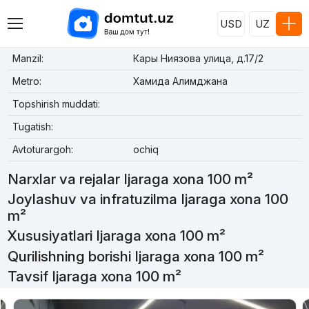
USD
UZ
Manzil:
Кары Ниязова улица, д.17/2
Metro:
Хамида Алимджана
Topshirish muddati:
Tugatish:
Avtoturargoh:
ochiq
Narxlar va rejalar Ijaraga xona 100 m²
Joylashuv va infratuzilma Ijaraga xona 100
m²
Xususiyatlari Ijaraga xona 100 m²
Qurilishning borishi Ijaraga xona 100 m²
Tavsif Ijaraga xona 100 m²