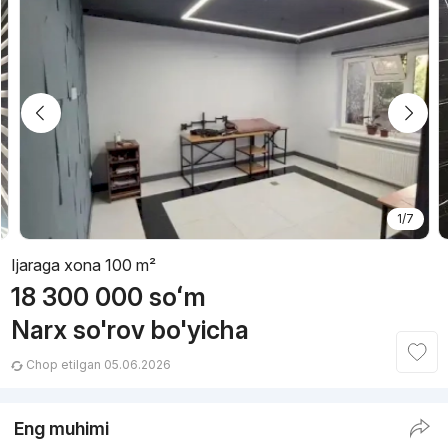
1/7
Ijaraga xona 100 m²
18 300 000
soʻm
Narx so'rov bo'yicha
Chop etilgan 05.06.2026
Eng muhimi