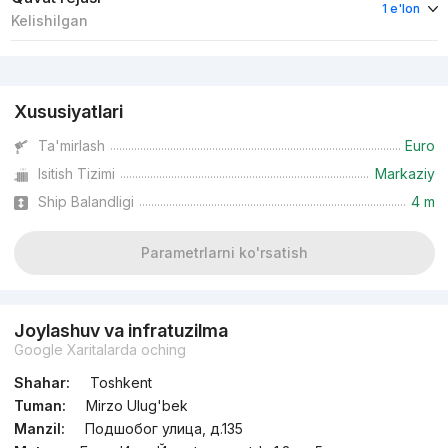
1 e'lon
Kelishilgan
Reklama
Xususiyatlari
Ta'mirlash
Euro
Isitish Tizimi
Markaziy
Ship Balandligi
4 m
Parametrlarni ko'rsatish
Joylashuv va infratuzilma
Google Xaritalarda oching
Shahar:
Toshkent
Tuman:
Mirzo Ulug'bek
Manzil:
Подшобог улица, д.135