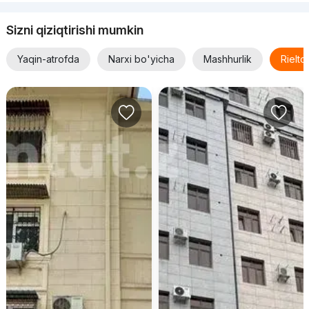
Sizni qiziqtirishi mumkin
Yaqin-atrofda
Narxi bo'yicha
Mashhurlik
Rielt