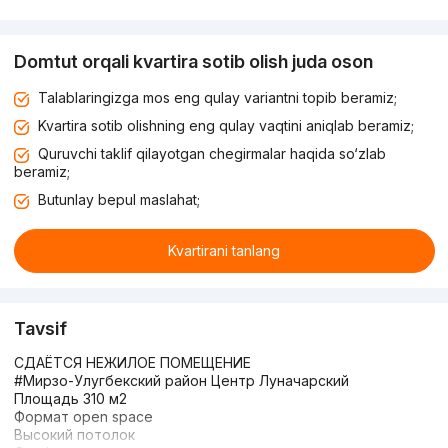
Domtut orqali kvartira sotib olish juda oson
Talablaringizga mos eng qulay variantni topib beramiz;
Kvartira sotib olishning eng qulay vaqtini aniqlab beramiz;
Quruvchi taklif qilayotgan chegirmalar haqida so‘zlab
beramiz;
Butunlay bepul maslahat;
Kvartirani tanlang
Tavsif
СДАЁТСЯ НЕЖИЛОЕ ПОМЕЩЕНИЕ
#Мирзо-Улугбекский район Центр Луначарский
Площадь 310 м2
Формат open space
Высокий потолок