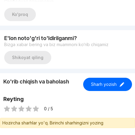
Свободная планировка
Есть паркинг
Хорошая проходимость
Ko'proq
Первая линия
Цена 25$ за м2 без учета НДС
+998933373776
Другие варианты: nejiloy_uzz
E'lon noto'g'ri to'ldirilganmi?
Bizga xabar bering va biz muammoni ko‘rib chiqamiz
Shikoyat qiling
Ko'rib chiqish va baholash
Sharh yozish
Reyting
0 / 5
Hozircha sharhlar yo'q. Birinchi sharhingizni yozing