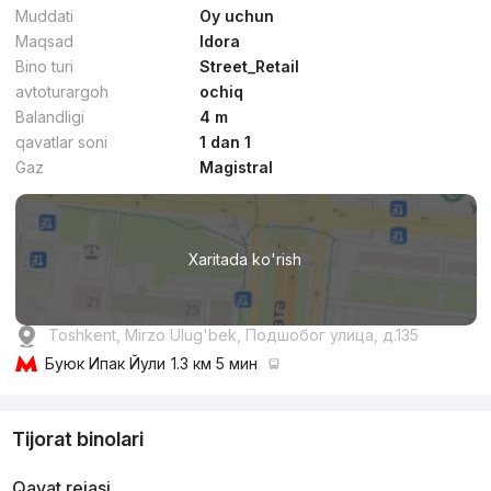
Muddati
Oy uchun
Maqsad
Idora
Bino turi
Street_Retail
avtoturargoh
ochiq
Balandligi
4 m
qavatlar soni
1 dan 1
Gaz
Magistral
Xaritada ko'rish
Toshkent, Mirzo Ulug'bek, Подшобог улица, д.135
Буюк Ипак Йули
1.3 км 5 мин
Tijorat binolari
Qavat rejasi