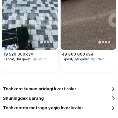
19 520 000
сўм
48 800 000
сўм
Tijorat,
1/4 qavat
Tijorat,
1/9 qavat
Oy uchun
Oy uchun
Toshkent tumanlaridagi kvartiralar
Shuningdek qarang
Toshkentda metroga yaqin kvartiralar