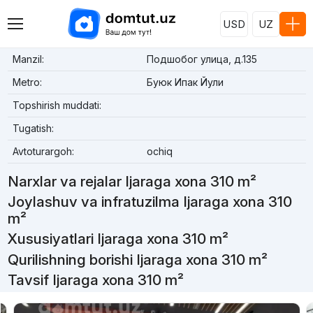
USD
UZ
Manzil:
Подшобог улица, д.135
Metro:
Буюк Ипак Йули
Topshirish muddati:
Tugatish:
Avtoturargoh:
ochiq
Narxlar va rejalar Ijaraga xona 310 m²
Joylashuv va infratuzilma Ijaraga xona 310
m²
Xususiyatlari Ijaraga xona 310 m²
Qurilishning borishi Ijaraga xona 310 m²
Tavsif Ijaraga xona 310 m²