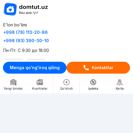
E'lon bo'limi
+998 (78) 113-20-86
+998 (93) 390-30-10
Пн-Пт. С 9:30 до 18:00
RU
UZ
Menga qo'ng'iroq qiling
Kontaktlar
Kontaktlar
Yangi binolar
Kvartiralar
Qo'shish
Ipoteka
Xarita
loyiha haqida
Webnow © loyihasi
Foydalanish shartlari
Maxfiylik siyosati