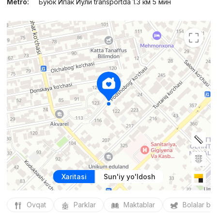
Metro:
Буюк Ипак Йули transportda 1.3 км 5 мин
Xaritasi
Sun'iy yo'ldosh
Ovqat
Parklar
Maktablar
Bolalar bo