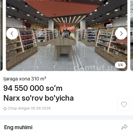
1/4
Ijaraga xona 310 m²
94 550 000
soʻm
Narx so'rov bo'yicha
Chop etilgan 05.06.2026
Eng muhimi