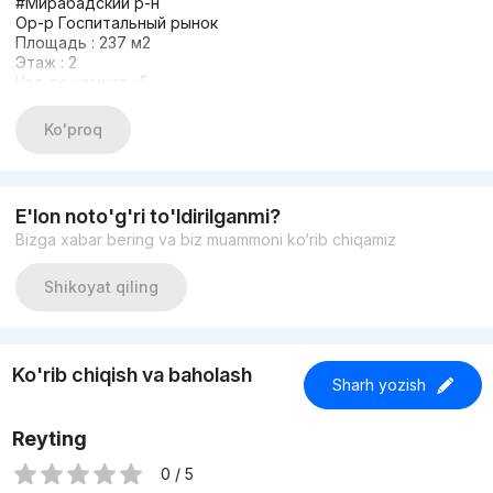
#Мирабадский р-н
Ор-р Госпитальный рынок
Площадь : 237 м2
Этаж : 2
Кол-во комнат : 5
состояние : ремонт
Дополнительно : паркинг
Ko'proq
Первая линия
Цена : 2500 у.е.
+998933373776
Другие варианты: nejiloy_uzz
E'lon noto'g'ri to'ldirilganmi?
Bizga xabar bering va biz muammoni ko‘rib chiqamiz
Shikoyat qiling
Ko'rib chiqish va baholash
Sharh yozish
Reyting
0 / 5