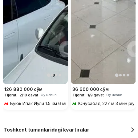
126 880 000
сўм
36 600 000
сўм
Tijorat,
2/10 qavat
Tijorat,
1/9 qavat
Oy uchun
Oy uchun
Буюк Ипак Йули
1.5 км 6 мин transportda
Юнусабад
227 м 3 мин piy
Toshkent tumanlaridagi kvartiralar