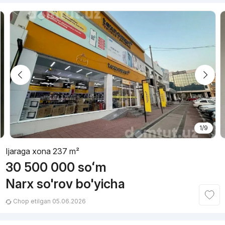
1/9
Ijaraga xona 237 m²
30 500 000
soʻm
Narx so'rov bo'yicha
Chop etilgan 05.06.2026