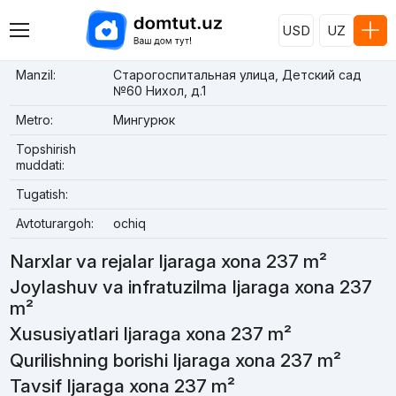
USD
UZ
Manzil:
Старогоспитальная улица, Детский сад
№60 Нихол, д.1
Metro:
Мингурюк
Topshirish
muddati:
Tugatish:
Avtoturargoh:
ochiq
Narxlar va rejalar Ijaraga xona 237 m²
Joylashuv va infratuzilma Ijaraga xona 237
m²
Xususiyatlari Ijaraga xona 237 m²
Qurilishning borishi Ijaraga xona 237 m²
Tavsif Ijaraga xona 237 m²