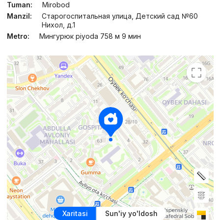
Tuman:
Mirobod
Manzil:
Старогоспитальная улица, Детский сад №60
Нихол, д.1
Metro:
Мингурюк piyoda 758 м 9 мин
Xaritasi
Sun'iy yo'ldosh