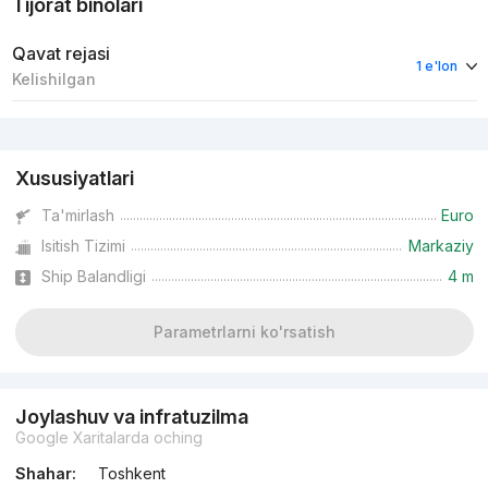
Tijorat binolari
Qavat rejasi
1 e'lon
Kelishilgan
Reklama
Xususiyatlari
Ta'mirlash
Euro
Isitish Tizimi
Markaziy
Ship Balandligi
4 m
Parametrlarni ko'rsatish
Joylashuv va infratuzilma
Google Xaritalarda oching
Shahar:
Toshkent