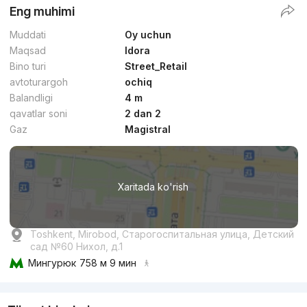
Eng muhimi
Muddati
Oy uchun
Maqsad
Idora
Bino turi
Street_Retail
avtoturargoh
ochiq
Balandligi
4 m
qavatlar soni
2 dan 2
Gaz
Magistral
Xaritada ko'rish
Toshkent, Mirobod, Старогоспитальная улица, Детский
сад №60 Нихол, д.1
Мингурюк
758 м 9 мин