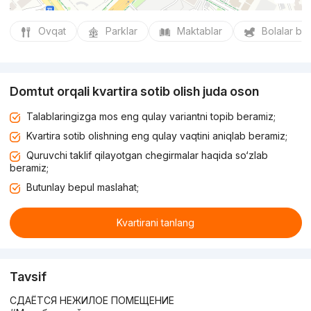
Ovqat
Parklar
Maktablar
Bolalar bo
Domtut orqali kvartira sotib olish juda oson
Talablaringizga mos eng qulay variantni topib beramiz;
Kvartira sotib olishning eng qulay vaqtini aniqlab beramiz;
Quruvchi taklif qilayotgan chegirmalar haqida so‘zlab
beramiz;
Butunlay bepul maslahat;
Kvartirani tanlang
Tavsif
СДАЁТСЯ НЕЖИЛОЕ ПОМЕЩЕНИЕ