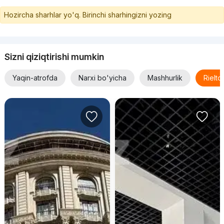
Hozircha sharhlar yo'q. Birinchi sharhingizni yozing
Sizni qiziqtirishi mumkin
Yaqin-atrofda
Narxi bo'yicha
Mashhurlik
Rielt