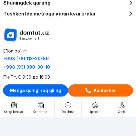
Shuningdek qarang
Toshkentda metroga yaqin kvartiralar
E'lon bo'limi
+998 (78) 113-20-86
+998 (93) 390-30-10
Пн-Пт. С 9:30 до 18:00
Menga qo'ng'iroq qiling
Kontaktlar
RU
UZ
Kontaktlar
Yangi binolar
Kvartiralar
Qo'shish
Ipoteka
Xarita
loyiha haqida
Webnow © loyihasi