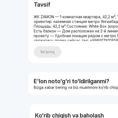
Tavsif
ЖК ZAMON — 1-комнатная квартира, 42,2 м², 
ориентир: наземная станция метро Янгиабад.
Площадь: 42,2 м² Состояние: White Box (ко
Есть балкон — Дом расположен на 2-й лини
проекту — Удобная локация рядом с метро ID
свяжитесь прямо сейчас тел: +998917810858
Ko'proq
E'lon noto'g'ri to'ldirilganmi?
Bizga xabar bering va biz muammoni ko‘rib chiq
Ko'rib chiqish va baholash