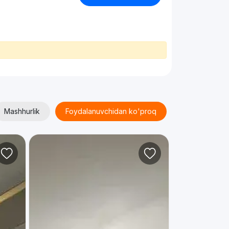
Mashhurlik
Foydalanuvchidan ko'proq