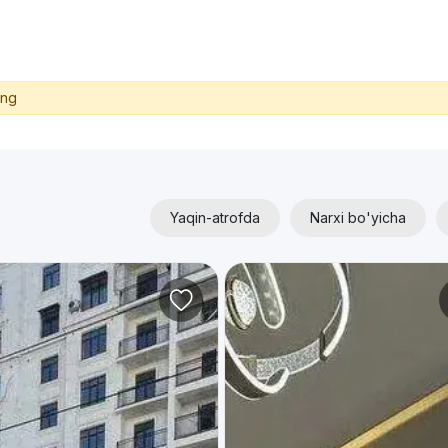
ing
Yaqin-atrofda
Narxi bo'yicha