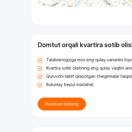
Domtut orqali kvartira sotib oli
Talablaringizga mos eng qulay variantni top
Kvartira sotib olishning eng qulay vaqtini an
Quruvchi taklif qilayotgan chegirmalar haqid
Butunlay bepul maslahat;
Kvartirani tanlang