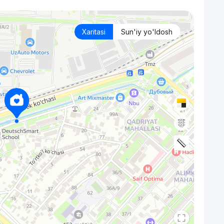
Xaritasi
Sun'iy yo'ldosh