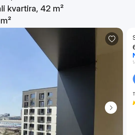
li kvartira, 42 m²
2 m²
1
T