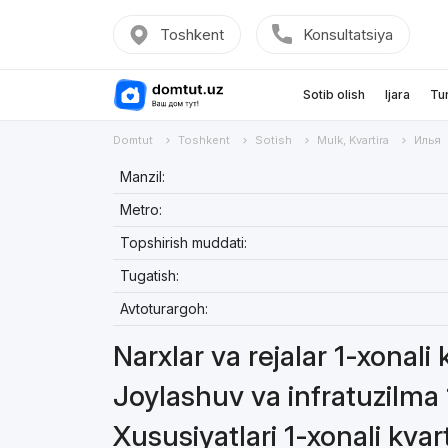
Toshkent
Konsultatsiya
Sotib olish
Ijara
Tu
Domtut
Toshkent
Sotish
Mulk, Kvartira
Илья
Manzil:
Metro:
Topshirish muddati:
Tugatish:
Avtoturargoh:
Narxlar va rejalar 1-xonali 
Joylashuv va infratuzilma 
Xususiyatlari 1-xonali kvar