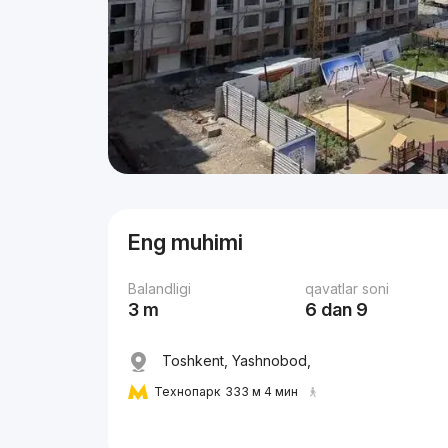
Eng muhimi
Balandligi
qavatlar soni
3 m
6 dan 9
Toshkent, Yashnobod,
Технопарк
333 м 4 мин