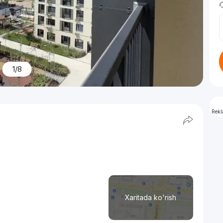
1/8
Rek
Xaritada ko'rish