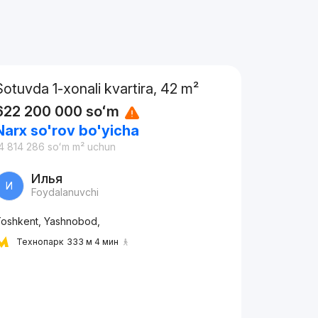
Sotuvda 1-xonali kvartira, 42 m²
622 200 000
soʻm
Narx so'rov bo'yicha
4 814 286
soʻm
m² uchun
Илья
И
Foydalanuvchi
oshkent, Yashnobod,
Технопарк
333 м 4 мин