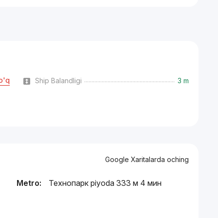
o'q
Ship Balandligi
3 m
Google Xaritalarda oching
Metro:
Технопарк piyoda 333 м 4 мин