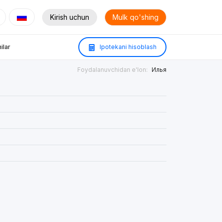
Kirish uchun
Mulk qo'shing
ilar
Ipotekani hisoblash
Foydalanuvchidan e'lon:
Илья