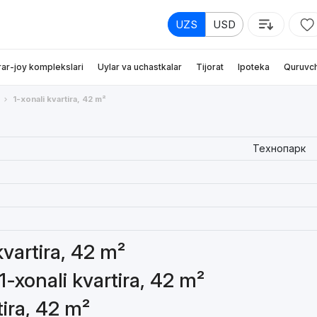
UZS
USD
rar-joy komplekslari
Uylar va uchastkalar
Tijorat
Ipoteka
Quruvch
1-xonali kvartira, 42 m²
Технопарк
kvartira, 42 m²
1-xonali kvartira, 42 m²
tira, 42 m²