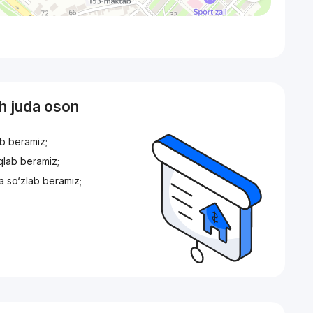
sh juda oson
ib beramiz;
iqlab beramiz;
a so‘zlab beramiz;