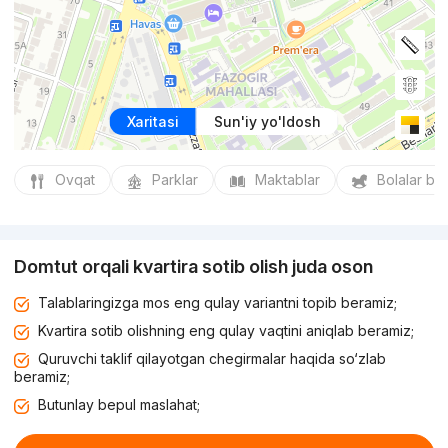
Xaritasi
Sun'iy yo'ldosh
Ovqat
Parklar
Maktablar
Bolalar bo
Domtut orqali kvartira sotib olish juda oson
Talablaringizga mos eng qulay variantni topib beramiz;
Kvartira sotib olishning eng qulay vaqtini aniqlab beramiz;
Quruvchi taklif qilayotgan chegirmalar haqida so‘zlab
beramiz;
Butunlay bepul maslahat;