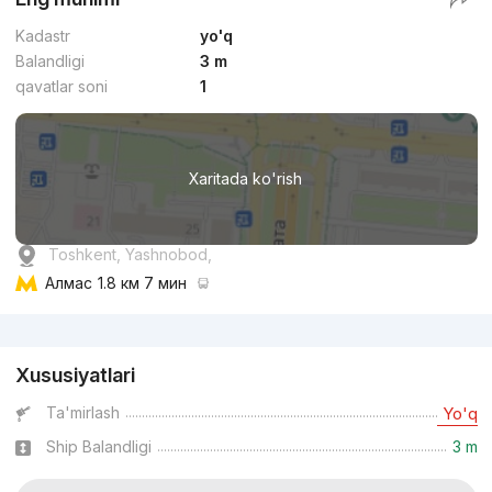
Kadastr
yo'q
Balandligi
3 m
qavatlar soni
1
Xaritada ko'rish
Toshkent, Yashnobod,
Алмас
1.8 км 7 мин
Reklama
Xususiyatlari
Ta'mirlash
Yo'q
Ship Balandligi
3 m