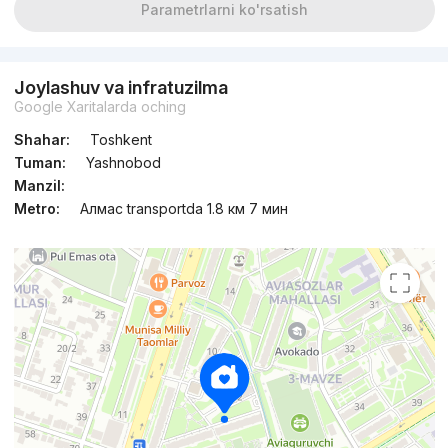
Parametrlarni ko'rsatish
Joylashuv va infratuzilma
Google Xaritalarda oching
Shahar:
Toshkent
Tuman:
Yashnobod
Manzil:
Metro:
Алмас transportda 1.8 км 7 мин