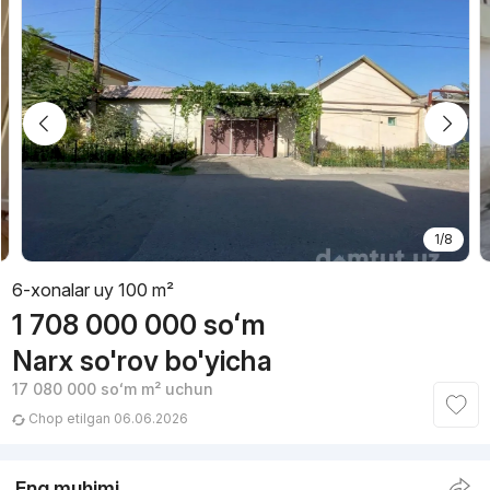
1/8
6-xonalar uy 100 m²
1 708 000 000
soʻm
Narx so'rov bo'yicha
17 080 000
soʻm
m² uchun
Chop etilgan 06.06.2026
Eng muhimi