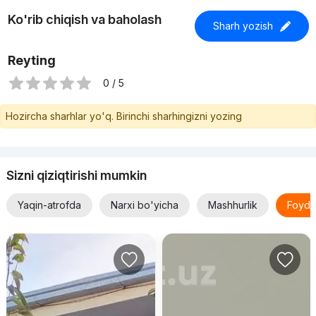
Ko'rib chiqish va baholash
Sharh yozish
Reyting
0 / 5
Hozircha sharhlar yo'q. Birinchi sharhingizni yozing
Sizni qiziqtirishi mumkin
Yaqin-atrofda
Narxi bo'yicha
Mashhurlik
Foyda