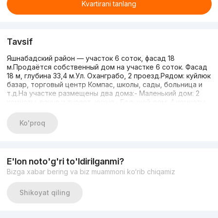
Kvartirani tanlang
Tavsif
Яшнабадский район — участок 6 соток, фасад 18
м.Продаётся собственный дом на участке 6 соток. Фасад
18 м, глубина 33,4 м.Ул. Оханграбо, 2 проезд.Рядом: куйлюк
базар, торговый центр Компас, школы, сады, больница и
т.д.На участке размещены два дома:- Маленький дом: 2
комнаты, ванна и туалет, кухня.- Большой дом: 4 комнаты,
душ и туалет, баня на улице и огород.Можно жить в
маленьком доме и одновременно постепенно строить
Ko'proq
дом на второй половине участка — для тех, кто хочет
строить дом.На участке
есть:КанализацияГазСветИнтернетПалисадникОтоплениеГо
водаПластиковые окнаТапчанКонтакт:
E'lon noto'g'ri to'ldirilganmi?
+998903238669Цена: 140.000. Срочно, договорная
Bizga xabar bering va biz muammoni ko‘rib chiqamiz
Shikoyat qiling