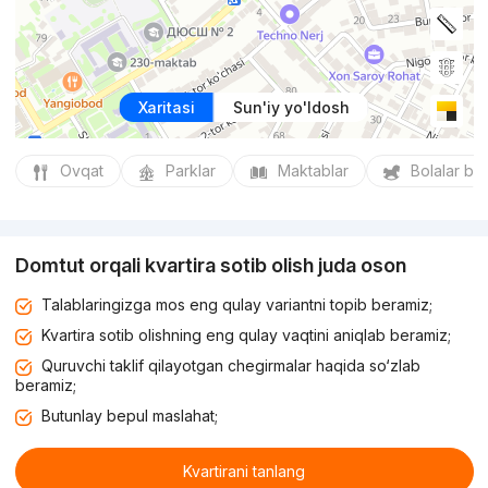
Xaritasi
Sun'iy yo'ldosh
Ovqat
Parklar
Maktablar
Bolalar bo
Domtut orqali kvartira sotib olish juda oson
Talablaringizga mos eng qulay variantni topib beramiz;
Kvartira sotib olishning eng qulay vaqtini aniqlab beramiz;
Quruvchi taklif qilayotgan chegirmalar haqida so‘zlab
beramiz;
Butunlay bepul maslahat;
Kvartirani tanlang