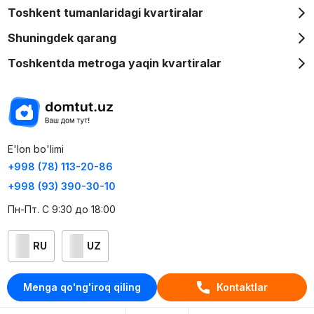
Toshkent tumanlaridagi kvartiralar
Shuningdek qarang
Toshkentda metroga yaqin kvartiralar
E'lon bo'limi
+998 (78) 113-20-86
+998 (93) 390-30-10
Пн-Пт. С 9:30 до 18:00
RU
UZ
Kontaktlar
Menga qo'ng'iroq qiling
Kontaktlar
loyiha haqida