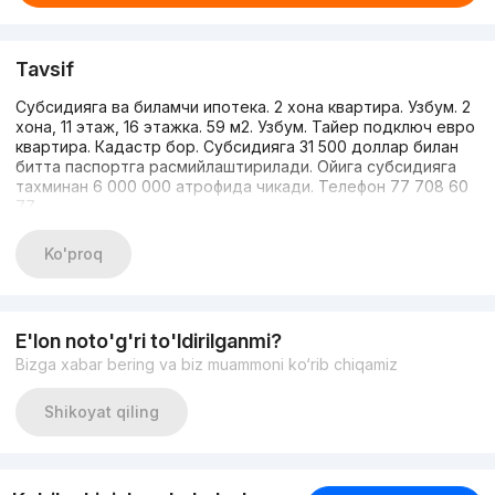
Tavsif
Субсидияга ва биламчи ипотека. 2 хона квартира. Узбум. 2
хона, 11 этаж, 16 этажка. 59 м2. Узбум. Тайер подключ евро
квартира. Кадастр бор. Субсидияга 31 500 доллар билан
битта паспортга расмийлаштирилади. Ойига субсидияга
тахминан 6 000 000 атрофида чикади. Телефон 77 708 60
77
Ko'proq
E'lon noto'g'ri to'ldirilganmi?
Bizga xabar bering va biz muammoni ko‘rib chiqamiz
Shikoyat qiling