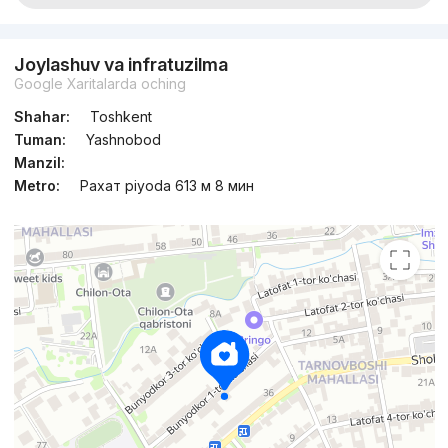
Joylashuv va infratuzilma
Google Xaritalarda oching
Shahar:
Toshkent
Tuman:
Yashnobod
Manzil:
Metro:
Рахат piyoda 613 м 8 мин