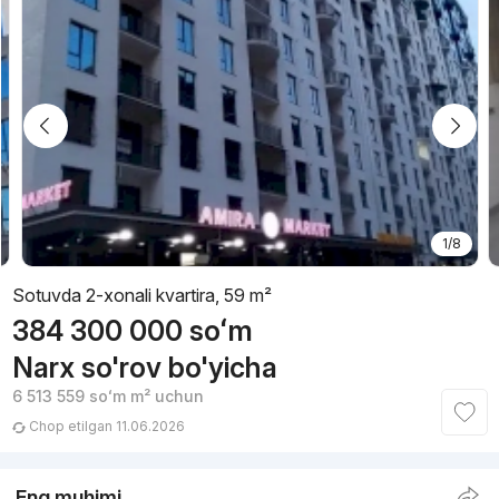
1/8
Sotuvda 2-xonali kvartira, 59 m²
384 300 000
soʻm
Narx so'rov bo'yicha
6 513 559
soʻm
m² uchun
Chop etilgan 11.06.2026
Eng muhimi