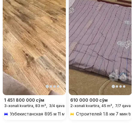
1 451 800 000
сўм
610 000 000
сўм
3-xonali kvartira, 83 m²,
3/4 qavat
2-xonali kvartira, 45 m²,
7/7 qavat
Узбекистанская
895 м 11 мин piyoda
Строителей
1.8 км 7 мин tr