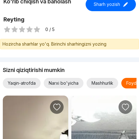
Ko'rib chiqish va baholash
Sharh yozish
Reyting
0 / 5
Hozircha sharhlar yo'q. Birinchi sharhingizni yozing
Sizni qiziqtirishi mumkin
Yaqin-atrofda
Narxi bo'yicha
Mashhurlik
Foyda