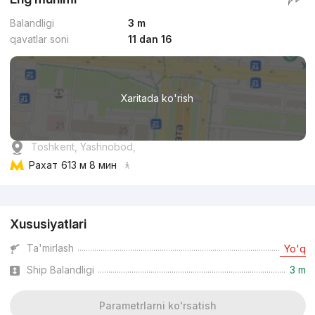
Balandligi
3 m
qavatlar soni
11 dan 16
Xaritada ko'rish
Toshkent, Yashnobod,
Рахат
613 м 8 мин
Reklama
Xususiyatlari
Ta'mirlash
Yo'q
Ship Balandligi
3 m
Parametrlarni ko'rsatish