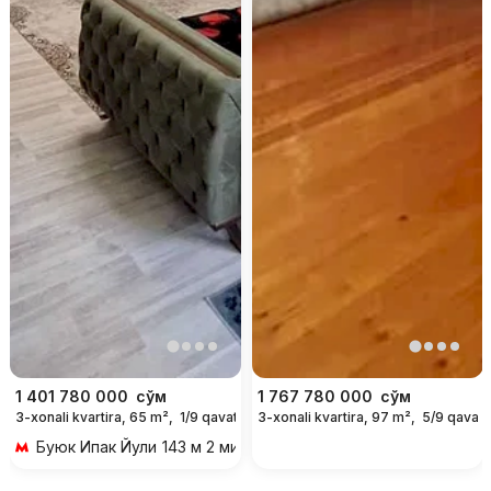
1 401 780 000
сўм
1 767 780 000
сўм
3-xonali kvartira, 65 m²,
1/9 qavat
3-xonali kvartira, 97 m²,
5/9 qavat
Буюк Ипак Йули
143 м 2 мин piyoda