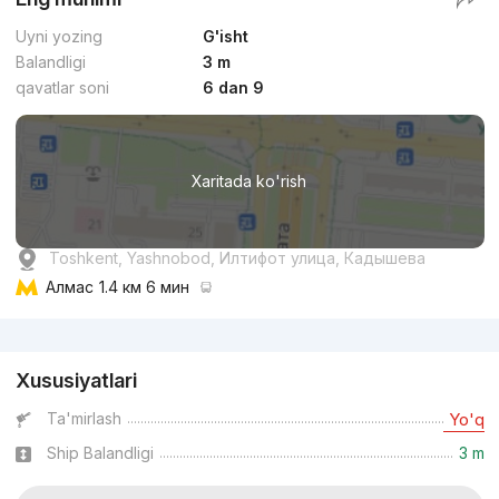
Uyni yozing
G'isht
Balandligi
3 m
qavatlar soni
6 dan 9
Xaritada ko'rish
Toshkent, Yashnobod, Илтифот улица, Кадышева
Алмас
1.4 км 6 мин
Reklama
Xususiyatlari
Ta'mirlash
Yo'q
Ship Balandligi
3 m