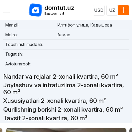
USD
UZ
Manzil:
Илтифот улица, Кадышева
Metro:
Алмас
Topshirish muddati:
Tugatish:
Avtoturargoh:
Narxlar va rejalar 2-xonali kvartira, 60 m²
Joylashuv va infratuzilma 2-xonali kvartira,
60 m²
Xususiyatlari 2-xonali kvartira, 60 m²
Qurilishning borishi 2-xonali kvartira, 60 m²
Tavsif 2-xonali kvartira, 60 m²