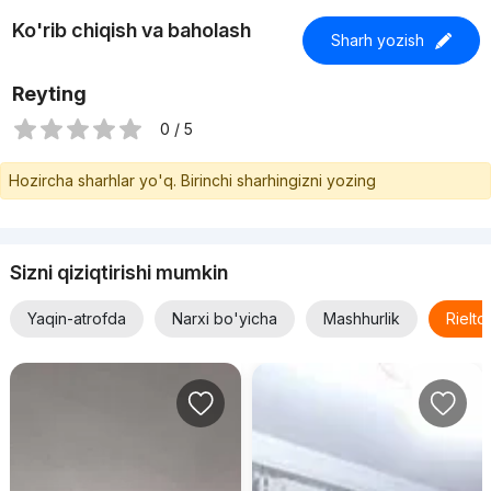
Ko'rib chiqish va baholash
Sharh yozish
Reyting
0 / 5
Hozircha sharhlar yo'q. Birinchi sharhingizni yozing
Sizni qiziqtirishi mumkin
Yaqin-atrofda
Narxi bo'yicha
Mashhurlik
Rielt