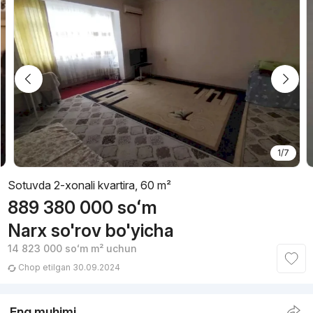
1/7
Sotuvda 2-xonali kvartira, 60 m²
889 380 000
soʻm
Narx so'rov bo'yicha
14 823 000
soʻm
m² uchun
Chop etilgan 30.09.2024
Eng muhimi