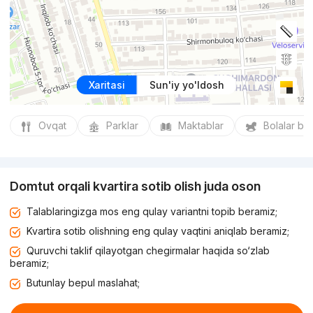
Xaritasi
Sun'iy yo'ldosh
Ovqat
Parklar
Maktablar
Bolalar bo
Domtut orqali kvartira sotib olish juda oson
Talablaringizga mos eng qulay variantni topib beramiz;
Kvartira sotib olishning eng qulay vaqtini aniqlab beramiz;
Quruvchi taklif qilayotgan chegirmalar haqida so‘zlab
beramiz;
Butunlay bepul maslahat;