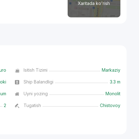
Xaritada ko'rish
uro
Isitish Tizimi
Markaziy
oki
Ship Balandligi
3.3 m
ium
Uyni yozing
Monolit
2
Tugatish
Chistovoy