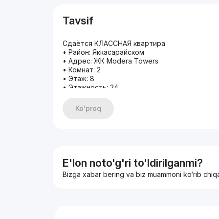
Tavsif
Сдаётся КЛАССНАЯ квартира
• Район: Яккасарайском
• Адрес: ЖК Modera Towers
• Комнат: 2
• Этаж: 8
• Этажность: 24
• Площадь: 57 м2
• Ремонт: Евро
Ko'proq
В квартире есть всё необходимое для повс
Kровать, Mебель, Wi-Fi, Kухонная зона и Oб
• Рядом есть: Парк Дружбы, Банк Развития 
Навои , Парк Культуры и Отдыха им. Бабура
художеств и дизайна им. К. Бехзода , Мечеть
сити, Магазин Одежды Олигарх, Тц Некст, Ф
E'lon noto'g'ri to'ldirilganmi?
Звоните, имеются альтернативные варианты!
Bizga xabar bering va biz muammoni ko‘rib chiq
С уважением Жамшид
Эксперт по недвижимости
Агентство по недвижимости!