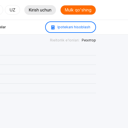
UZ
Kirish uchun
Mulk qo'shing
ilar
Ipotekani hisoblash
Rieltorlik e'lonlari:
Риэлтор