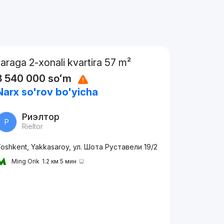
Ijaraga 2-xonali kvartira 57 m²
8 540 000
soʻm
Narx so'rov bo'yicha
Риэлтор
Р
Rieltor
oshkent, Yakkasaroy, ул. Шота Руставели 19/2
Ming Orik
1.2 км 5 мин