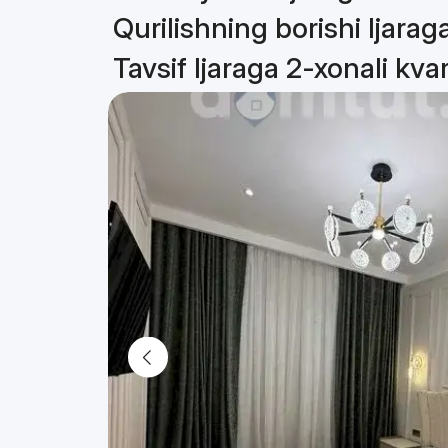
Qurilishning borishi Ijarag
Tavsif Ijaraga 2-xonali kva