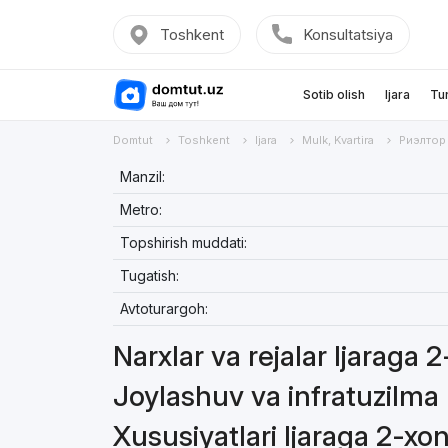
Toshkent
Konsultatsiya
Sotib olish
Ijara
Tu
Domtut
Toshkent
Ijara
Mulk, Kvartira
Риэлтор
Manzil:
Metro:
Topshirish muddati:
Tugatish:
Avtoturargoh:
Narxlar va rejalar Ijaraga 
Joylashuv va infratuzilma 
Xususiyatlari Ijaraga 2-xon