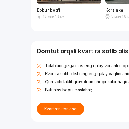
Bobur bog'i
Korzinka
13 мин 1.2 км
5 мин 1.8 
Domtut orqali kvartira sotib oli
Talablaringizga mos eng qulay variantni top
Kvartira sotib olishning eng qulay vaqtini an
Quruvchi taklif qilayotgan chegirmalar haqid
Butunlay bepul maslahat;
Kvartirani tanlang