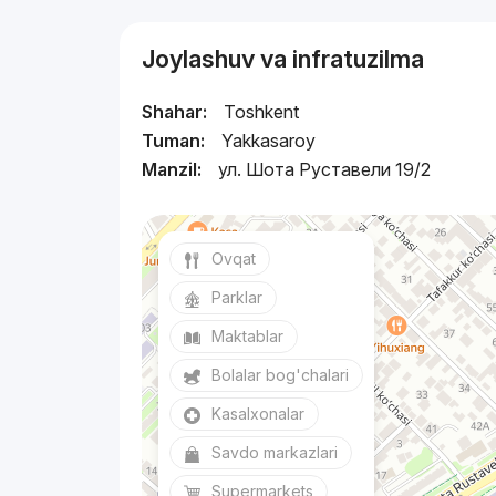
Joylashuv va infratuzilma
Shahar:
Toshkent
Tuman:
Yakkasaroy
Manzil:
ул. Шота Руставели 19/2
Ovqat
Parklar
Maktablar
Bolalar bog'chalari
Kasalxonalar
Savdo markazlari
Supermarkets