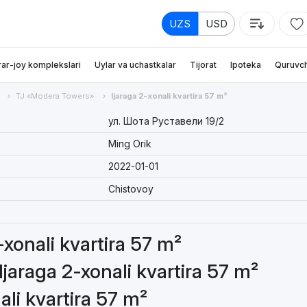
UZS
USD
rar-joy komplekslari
Uylar va uchastkalar
Tijorat
Ipoteka
Quruvch
TJ «Modera Towers»
Ijaraga 2-xonali kvartira 57 m²
ул. Шота Руставели 19/2
Ming Orik
2022-01-01
Chistovoy
2-xonali kvartira 57 m²
Ijaraga 2-xonali kvartira 57 m²
ali kvartira 57 m²