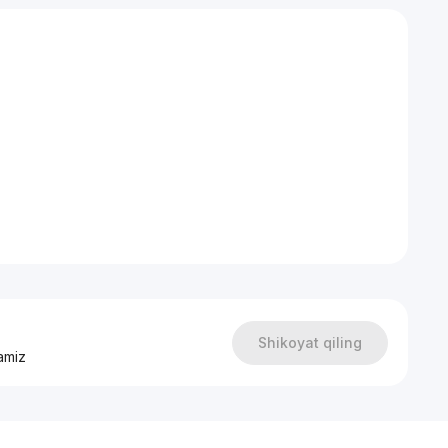
едневной жизни: Kондиционер, Cтиральная Mашина,
еденный стол.
Бизнеса, текстильный технопарк, Памятник Алишер
, Средняя общеобразовательная школа № 89, институт
 Ракат , Макро , Московская пицца , Осие Фарм , Айс
ортуна бильярдный клуб , Аптека, Пирамид Молл.
 В базе более 20000 объектов по городу Ташкент.
Shikoyat qiling
amiz