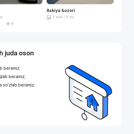
Askiya bozori
Mirobo
км
5 мин 1.8 км
3 мин
sh juda oson
ib beramiz;
iqlab beramiz;
a so‘zlab beramiz;