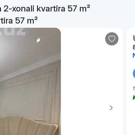
a 2-xonali kvartira 57 m²
rtira 57 m²
T