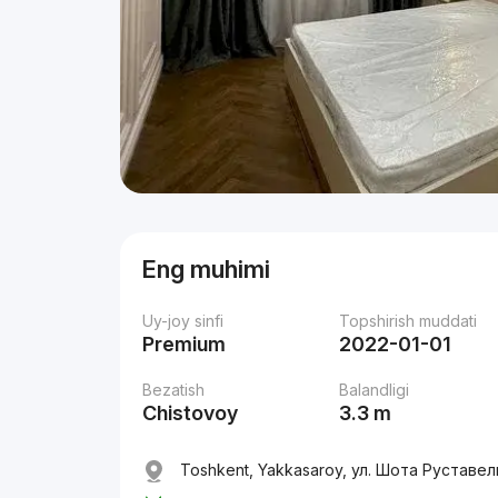
Eng muhimi
Uy-joy sinfi
Topshirish muddati
Premium
2022-01-01
Bezatish
Balandligi
Chistovoy
3.3 m
Toshkent, Yakkasaroy, ул. Шота Руставел