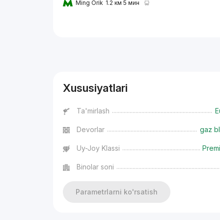
Ming Orik
1.2 км 5 мин
Reklama
Xususiyatlari
Ta'mirlash
E
Devorlar
gaz bl
Uy-Joy Klassi
Prem
Binolar soni
Parametrlarni ko'rsatish