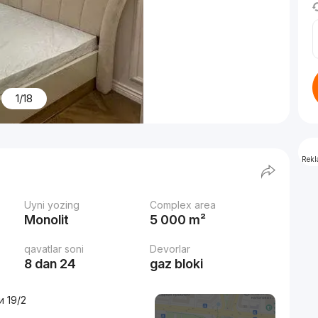
1/18
Rek
Uyni yozing
Complex area
Monolit
5 000 m²
qavatlar soni
Devorlar
8 dan 24
gaz bloki
и 19/2