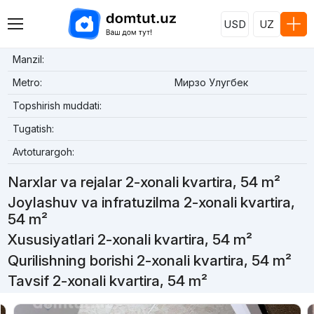
USD
UZ
Manzil:
Metro:
Мирзо Улугбек
Topshirish muddati:
Tugatish:
Avtoturargoh:
Narxlar va rejalar 2-xonali kvartira, 54 m²
Joylashuv va infratuzilma 2-xonali kvartira,
54 m²
Xususiyatlari 2-xonali kvartira, 54 m²
Qurilishning borishi 2-xonali kvartira, 54 m²
Tavsif 2-xonali kvartira, 54 m²