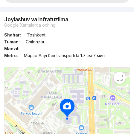
Joylashuv va infratuzilma
Google Xaritalarda oching
Shahar:
Toshkent
Tuman:
Chilonzor
Manzil:
Metro:
Мирзо Улугбек transportda 1.7 км 7 мин