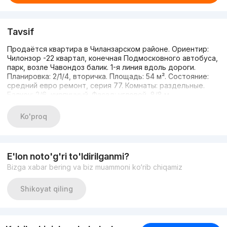
Tavsif
Продаётся квартира в Чиланзарском районe. Ориентир:
Чилонзор -22 квартал, конечная Подмосковного автобуса,
парк, возле Чавондоз балик. 1-я линия вдоль дороги.
Планировка: 2/1/4, вторичка. Площадь: 54 м². Состояние:
средний евро ремонт, серия 77. Комнаты: раздельные.
Балкон: 2/6, кирпичный. Фасад: угловой, 8/8 м.
Дополнительно: парковка. Цена: 65 000$. +99897 470 95
55
Ko'proq
E'lon noto'g'ri to'ldirilganmi?
Bizga xabar bering va biz muammoni ko‘rib chiqamiz
Shikoyat qiling