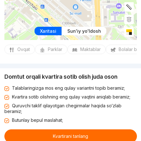
Xaritasi
Sun'iy yo'ldosh
Ovqat
Parklar
Maktablar
Bolalar bo
Domtut orqali kvartira sotib olish juda oson
Talablaringizga mos eng qulay variantni topib beramiz;
Kvartira sotib olishning eng qulay vaqtini aniqlab beramiz;
Quruvchi taklif qilayotgan chegirmalar haqida so‘zlab
beramiz;
Butunlay bepul maslahat;
Kvartirani tanlang