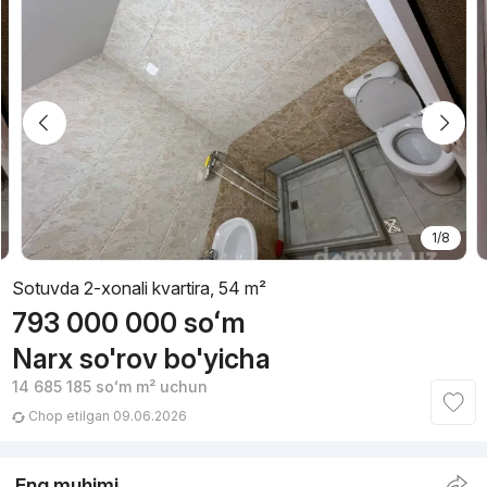
1/8
Sotuvda 2-xonali kvartira, 54 m²
793 000 000
soʻm
Narx so'rov bo'yicha
14 685 185
soʻm
m² uchun
Chop etilgan 09.06.2026
Eng muhimi