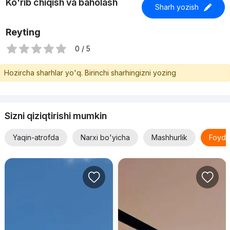
Ko'rib chiqish va baholash
Sharh yozish
Reyting
0 / 5
Hozircha sharhlar yo'q. Birinchi sharhingizni yozing
Sizni qiziqtirishi mumkin
Yaqin-atrofda
Narxi bo'yicha
Mashhurlik
Foyda