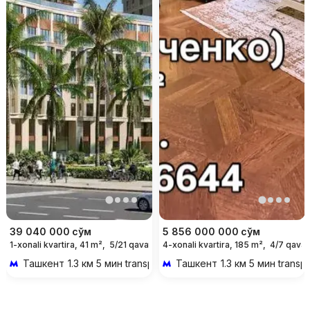
39 040 000
сўм
5 856 000 000
сўм
1-xonali kvartira, 41 m²,
5/21 qavat
4-xonali kvartira, 185 m²,
4/7 qavat
Ташкент
1.3 км 5 мин transportda
Ташкент
1.3 км 5 мин transp