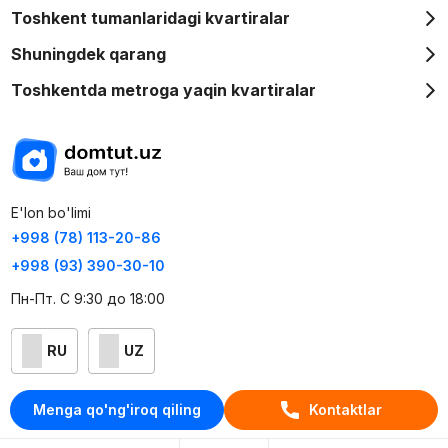
Toshkent tumanlaridagi kvartiralar
Shuningdek qarang
Toshkentda metroga yaqin kvartiralar
E'lon bo'limi
+998 (78) 113-20-86
+998 (93) 390-30-10
Пн-Пт. С 9:30 до 18:00
RU
UZ
Kontaktlar
Menga qo'ng'iroq qiling
Kontaktlar
loyiha haqida