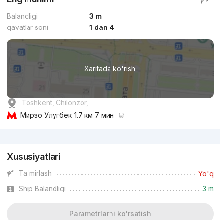
Balandligi
3 m
qavatlar soni
1 dan 4
Xaritada ko'rish
Toshkent, Chilonzor,
Мирзо Улугбек
1.7 км 7 мин
Reklama
Xususiyatlari
Ta'mirlash
Yo'q
Ship Balandligi
3 m
Parametrlarni ko'rsatish