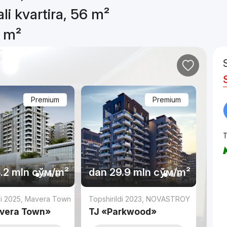
li kvartira, 56 m²
6 m²
Premium
Premium
T
.2 mln
сўм
/m²
dan
29.9 mln
сўм
/m²
di 2025
,
Mavera Town
Topshirildi 2023
,
NOVASTROY
vera Town»
TJ «Parkwood»