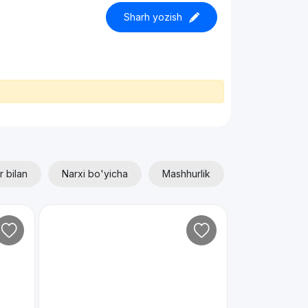
Sharh yozish
r bilan
Narxi bo'yicha
Mashhurlik