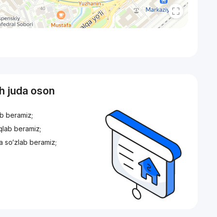
sh juda oson
ib beramiz;
iqlab beramiz;
a so‘zlab beramiz;