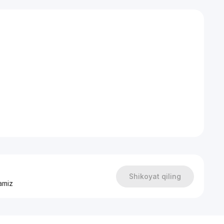
владельцам
Shikoyat qiling
amiz