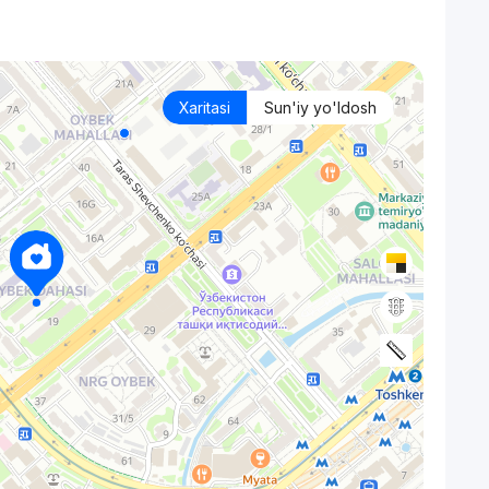
Xaritasi
Sun'iy yo'ldosh