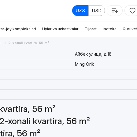
UZS
USD
rar-joy komplekslari
Uylar va uchastkalar
Tijorat
Ipoteka
Quruvch
i
2-xonali kvartira, 56 m²
Айбек улица, д.18
Ming Orik
 kvartira, 56 m²
2-xonali kvartira, 56 m²
tira, 56 m²