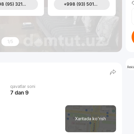
8 (95) 321...
+998 (93) 501...
1/5
Rek
qavatlar soni
7 dan 9
Xaritada ko'rish