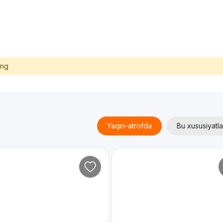
ing
Yaqin-atrofda
Bu xususiyatla