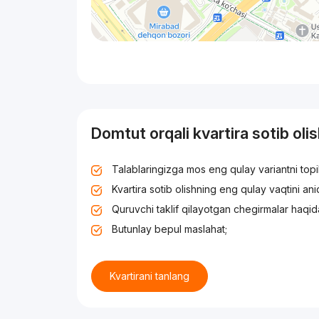
Domtut orqali kvartira sotib oli
Talablaringizga mos eng qulay variantni top
Kvartira sotib olishning eng qulay vaqtini an
Quruvchi taklif qilayotgan chegirmalar haqid
Butunlay bepul maslahat;
Kvartirani tanlang