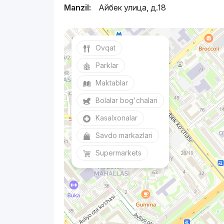
Manzil:
Айбек улица, д.18
Ovqat
Parklar
Maktablar
Bolalar bog'chalari
Kasalxonalar
Savdo markazlari
Supermarkets