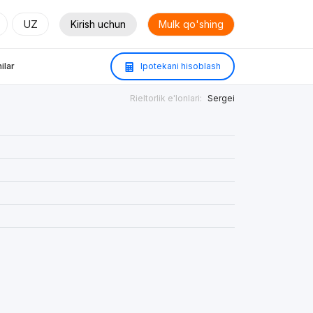
UZ
Kirish uchun
Mulk qo'shing
ilar
Ipotekani hisoblash
Rieltorlik e'lonlari:
Sergei