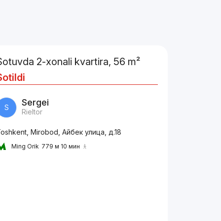
Sotuvda 2-xonali kvartira, 56 m²
Sotildi
Sergei
S
Rieltor
oshkent, Mirobod, Айбек улица, д.18
Ming Orik
779 м 10 мин