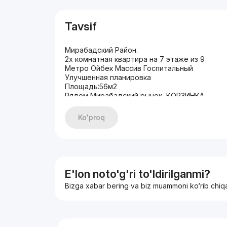
Tavsif
Мирабадский Район.
2х комнатная квартира на 7 этаже из 9
Метро Ойбек Массив Госпитальный
Улучшенная планировка
Площадь:56м2
Рядом Мирабадский рынок, КОРЗИНКА.
Отличная Локация, всё рядом
Развитая инфраструктура.
Ko'proq
Панорамный вид на город
Евроремонт.
Дорогая мебель и техника остаётся новым 
Интернет wi-fi, спутниковое тв.
E'lon noto'g'ri to'ldirilganmi?
Bizga xabar bering va biz muammoni ko‘rib chiq