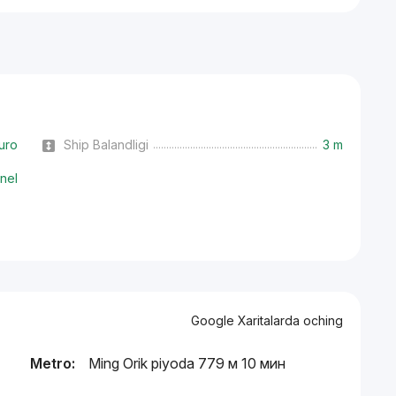
uro
Ship Balandligi
3 m
nel
Google Xaritalarda oching
Metro:
Ming Orik piyoda 779 м 10 мин