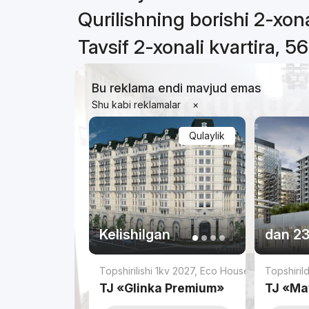
Qurilishning borishi 2-xona
Tavsif 2-xonali kvartira, 5
Bu reklama endi mavjud emas
Shu kabi reklamalar
×
Qulaylik
Kelishilgan
dan
23
Topshirilishi 1kv 2027
,
Eco House
Topshiril
TJ «Glinka Premium»
TJ «Ma