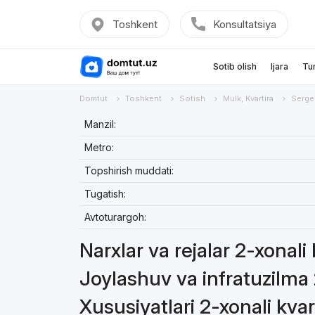
Toshkent
Konsultatsiya
Sotib olish
Ijara
Tu
Domtut
Toshkent
Sotish
Mulk, Kvartira
Serge
Manzil:
Metro:
Topshirish muddati:
Tugatish:
Avtoturargoh:
Narxlar va rejalar 2-xonali
Joylashuv va infratuzilma 
Xususiyatlari 2-xonali kvar