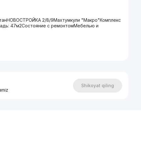
кистанНОВОСТРОЙКА 2/8/9Махтумкули "Макро"Комплекс
щадь: 47м2Состояние с ремонтомМебелью и
Shikoyat qiling
amiz