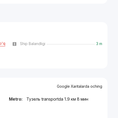
o'q
Ship Balandligi
3 m
Google Xaritalarda oching
Metro:
Тузель transportda 1.9 км 8 мин