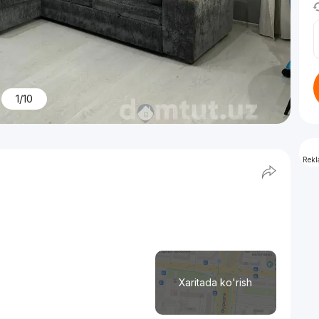
1/10
Rek
Xaritada ko'rish