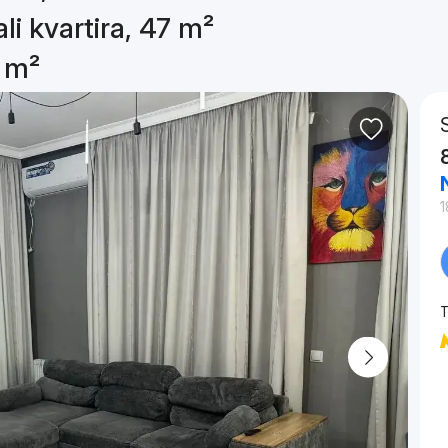
li kvartira, 47 m²
7 m²
1
T