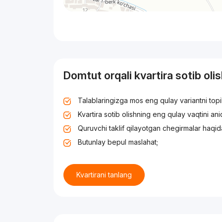
Domtut orqali kvartira sotib oli
Talablaringizga mos eng qulay variantni top
Kvartira sotib olishning eng qulay vaqtini an
Quruvchi taklif qilayotgan chegirmalar haqid
Butunlay bepul maslahat;
Kvartirani tanlang