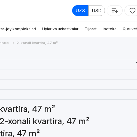
UZS
USD
rar-joy komplekslari
Uylar va uchastkalar
Tijorat
Ipoteka
Quruvch
 Home
2-xonali kvartira, 47 m²
kvartira, 47 m²
2-xonali kvartira, 47 m²
tira, 47 m²