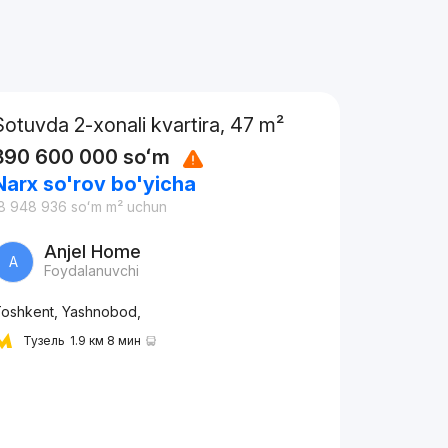
Sotuvda 2-xonali kvartira, 47 m²
890 600 000
soʻm
Narx so'rov bo'yicha
8 948 936
soʻm
m² uchun
Anjel Home
A
Foydalanuvchi
oshkent, Yashnobod,
Тузель
1.9 км 8 мин