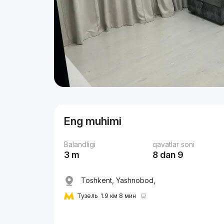
Eng muhimi
Balandligi
qavatlar soni
3 m
8 dan 9
Toshkent, Yashnobod,
Тузель
1.9 км 8 мин