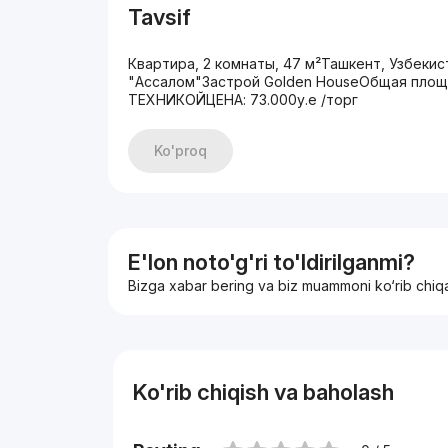
Tavsif
Квартира, 2 комнаты, 47 м²Ташкент, Узбе
"Ассалом"Застрой Golden HouseОбщая пло
ТЕХНИКОЙЦЕНА: 73.000у.е /торг
Ko'proq
E'lon noto'g'ri to'ldirilganmi?
Bizga xabar bering va biz muammoni ko‘rib chiq
Ko'rib chiqish va baholash