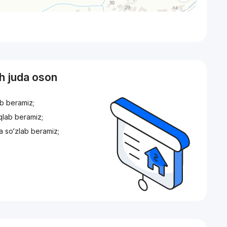
sh juda oson
ib beramiz;
iqlab beramiz;
a so‘zlab beramiz;