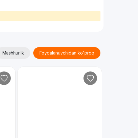
Mashhurlik
Foydalanuvchidan ko'proq