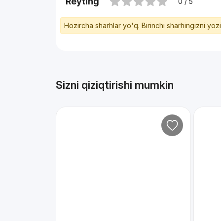
Reyting
0 / 5
Hozircha sharhlar yo'q. Birinchi sharhingizni yoz
Sizni qiziqtirishi mumkin