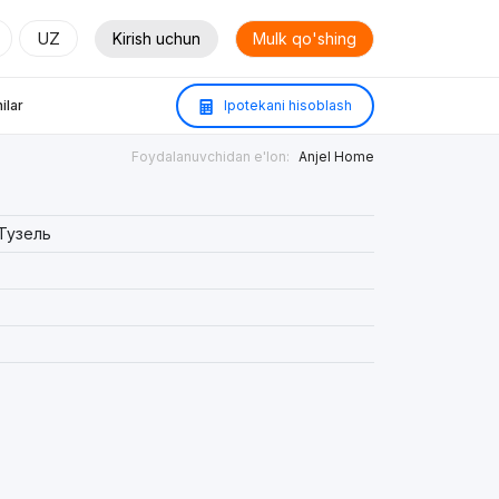
UZ
Kirish uchun
Mulk qo'shing
ilar
Ipotekani hisoblash
Foydalanuvchidan e'lon:
Anjel Home
Тузель