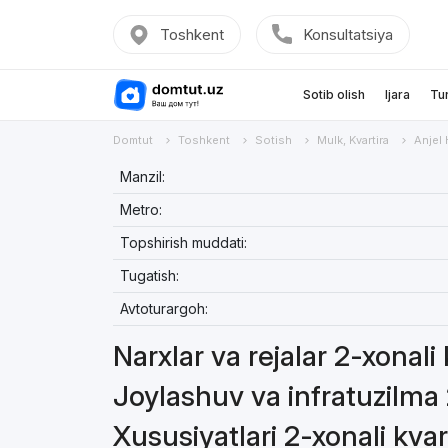
Toshkent
Konsultatsiya
Sotib olish
Ijara
Tu
Domtut
Toshkent
Sotish
Mulk, Kvartira
Anjel
Manzil:
Metro:
Topshirish muddati:
Tugatish:
Avtoturargoh:
Narxlar va rejalar 2-xonali 
Joylashuv va infratuzilma 
Xususiyatlari 2-xonali kvar