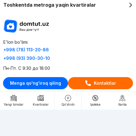
Toshkentda metroga yaqin kvartiralar
E'lon bo'limi
+998 (78) 113-20-86
+998 (93) 390-30-10
Пн-Пт. С 9:30 до 18:00
Menga qo'ng'iroq qiling
Kontaktlar
RU
UZ
Kontaktlar
Yangi binolar
Kvartiralar
Qo'shish
Ipoteka
Xarita
loyiha haqida
Webnow © loyihasi
Foydalanish shartlari