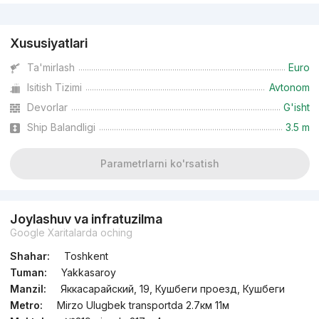
Reklama
Xususiyatlari
Ta'mirlash
Euro
Isitish Tizimi
Avtonom
Devorlar
G'isht
Ship Balandligi
3.5 m
Parametrlarni ko'rsatish
Joylashuv va infratuzilma
Google Xaritalarda oching
Shahar:
Toshkent
Tuman:
Yakkasaroy
Manzil:
Яккасарайский, 19, Кушбеги проезд, Кушбеги
Metro:
Mirzo Ulugbek transportda 2.7км 11м