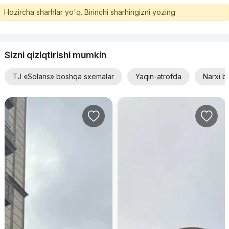
Hozircha sharhlar yo'q. Birinchi sharhingizni yozing
Sizni qiziqtirishi mumkin
TJ «Solaris» boshqa sxemalar
Yaqin-atrofda
Narxi b