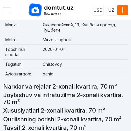
USD
UZ
Manzil:
Яккасарайский, 19, Кушбеги проезд,
Кушбеги
Metro:
Mirzo Ulugbek
Topshirish
2020-01-01
muddati:
Tugatish:
Chistovoy
Avtoturargoh:
ochiq
Narxlar va rejalar 2-xonali kvartira, 70 m²
Joylashuv va infratuzilma 2-xonali kvartira,
70 m²
Xususiyatlari 2-xonali kvartira, 70 m²
Qurilishning borishi 2-xonali kvartira, 70 m²
Tavsif 2-xonali kvartira, 70 m²