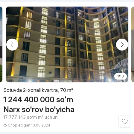
1/10
Sotuvda 2-xonali kvartira, 70 m²
1 244 400 000
soʻm
Narx so'rov bo'yicha
17 777 143
soʻm
m² uchun
Chop etilgan 10.05.2024