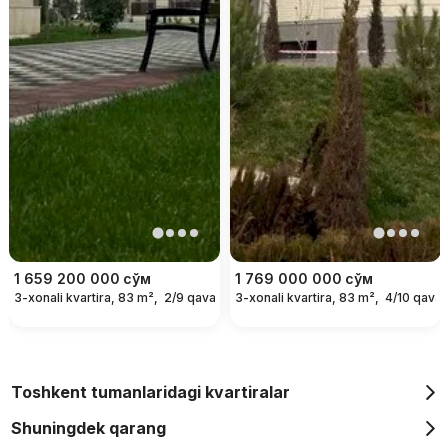
1 659 200 000
сўм
1 769 000 000
сўм
3-xonali kvartira, 83 m²,
2/9 qavat
3-xonali kvartira, 83 m²,
4/10 qavat
Toshkent tumanlaridagi kvartiralar
Shuningdek qarang