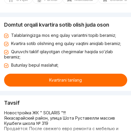
Domtut orqali kvartira sotib olish juda oson
Talablaringizga mos eng qulay variantni topib beramiz;
Kvartira sotib olishning eng qulay vaqtini aniqlab beramiz;
Quruvchi taklif qilayotgan chegirmalar haqida so‘zlab
beramiz;
Butunlay bepul maslahat;
Kvartirani tanlang
Tavsif
Новостройка ЖК " SOLARIS "!!!
Яккасарайский район, улица Шота Руставелли массив
Кушбеги школа № 319
Продаётся: После свежего евро ремонта с мебелью и