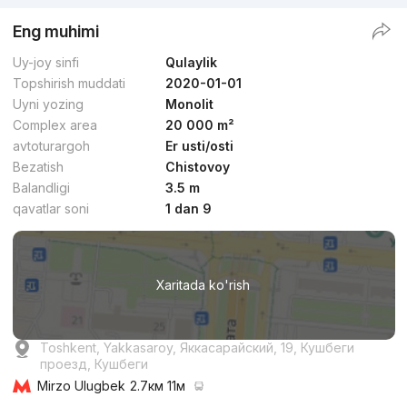
Eng muhimi
Uy-joy sinfi
Qulaylik
Topshirish muddati
2020-01-01
Uyni yozing
Monolit
Complex area
20 000 m²
avtoturargoh
Er usti/osti
Bezatish
Chistovoy
Balandligi
3.5 m
qavatlar soni
1 dan 9
Xaritada ko'rish
Toshkent, Yakkasaroy, Яккасарайский, 19, Кушбеги
проезд, Кушбеги
Mirzo Ulugbek
2.7км 11м