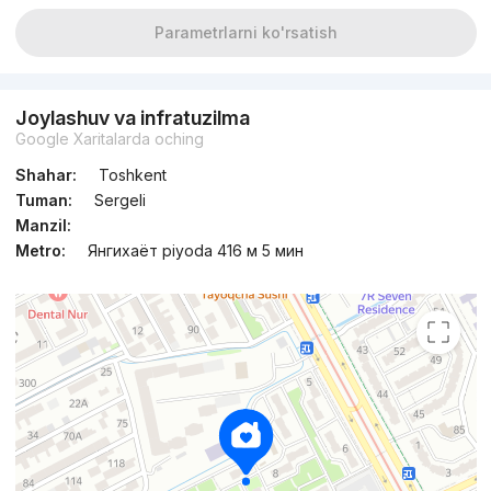
Parametrlarni ko'rsatish
Joylashuv va infratuzilma
Google Xaritalarda oching
Shahar:
Toshkent
Tuman:
Sergeli
Manzil:
Metro:
Янгихаёт piyoda 416 м 5 мин