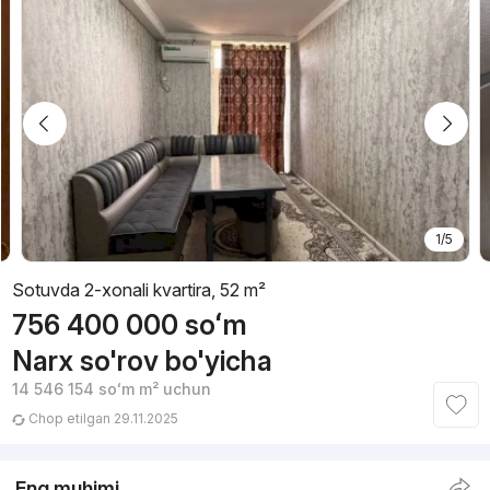
1/5
Sotuvda 2-xonali kvartira, 52 m²
756 400 000
soʻm
Narx so'rov bo'yicha
14 546 154
soʻm
m² uchun
Chop etilgan 29.11.2025
Eng muhimi