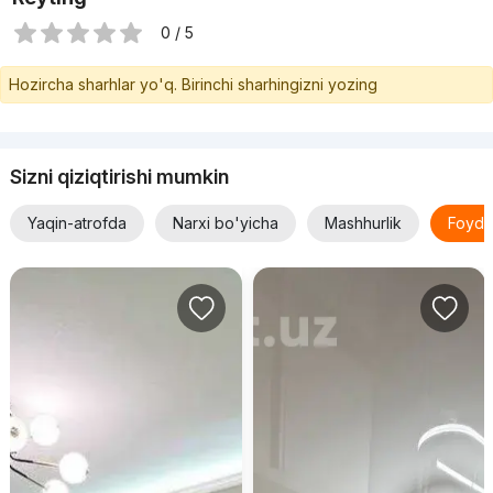
0 / 5
Hozircha sharhlar yo'q. Birinchi sharhingizni yozing
Sizni qiziqtirishi mumkin
Yaqin-atrofda
Narxi bo'yicha
Mashhurlik
Foyda