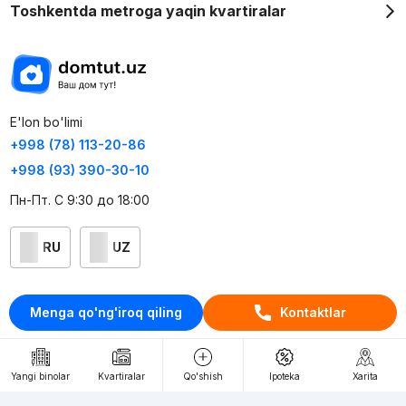
Toshkentda metroga yaqin kvartiralar
E'lon bo'limi
+998 (78) 113-20-86
+998 (93) 390-30-10
Пн-Пт. С 9:30 до 18:00
RU
UZ
Kontaktlar
Menga qo'ng'iroq qiling
Kontaktlar
loyiha haqida
Webnow © loyihasi
Yangi binolar
Kvartiralar
Qo'shish
Ipoteka
Xarita
Foydalanish shartlari