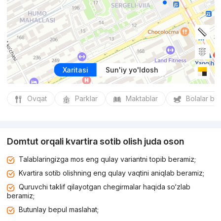
Xaritasi
Sun'iy yo'ldosh
Ovqat
Parklar
Maktablar
Bolalar bo
Domtut orqali kvartira sotib olish juda oson
Talablaringizga mos eng qulay variantni topib beramiz;
Kvartira sotib olishning eng qulay vaqtini aniqlab beramiz;
Quruvchi taklif qilayotgan chegirmalar haqida so‘zlab
beramiz;
Butunlay bepul maslahat;