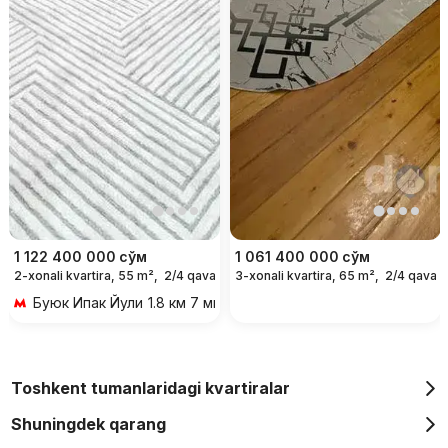
1 122 400 000
сўм
1 061 400 000
сўм
2-xonali kvartira, 55 m²,
2/4 qavat
3-xonali kvartira, 65 m²,
2/4 qavat
Буюк Ипак Йули
1.8 км 7 мин transportda
Toshkent tumanlaridagi kvartiralar
Shuningdek qarang