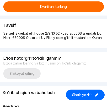
Kvartirani tanlang
Tavsif
Sergeli 3-bekat elit house 2/9/10 52 kvadrat 500$ arendatr bor
Narxi 65000$ O’zimizni Uy Elitniy dom g’ishli mustahkam Quran
E'lon noto'g'ri to'ldirilganmi?
Bizga xabar bering va biz muammoni ko‘rib chiqamiz
Shikoyat qiling
Ko'rib chiqish va baholash
Sharh yozish
Reyting