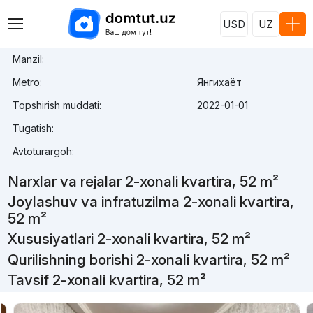
USD
UZ
Manzil:
Metro:
Янгихаёт
Topshirish muddati:
2022-01-01
Tugatish:
Avtoturargoh:
Narxlar va rejalar 2-xonali kvartira, 52 m²
Joylashuv va infratuzilma 2-xonali kvartira,
52 m²
Xususiyatlari 2-xonali kvartira, 52 m²
Qurilishning borishi 2-xonali kvartira, 52 m²
Tavsif 2-xonali kvartira, 52 m²