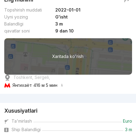
Topshirish muddati
2022-01-01
Uyni yozing
G'isht
Balandligi
3 m
qavatlar soni
9 dan 10
Xaritada ko'rish
Toshkent, Sergeli,
Янгихаёт
416 м 5 мин
Reklama
Xususiyatlari
Ta'mirlash
Euro
Ship Balandligi
3 m