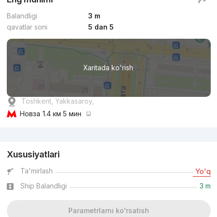
Balandligi
3 m
qavatlar soni
5 dan 5
Xaritada ko'rish
Toshkent, Yakkasaroy,
Новза
1.4 км 5 мин
Reklama
Xususiyatlari
Ta'mirlash
Yo'q
Ship Balandligi
3 m
Parametrlarni ko'rsatish