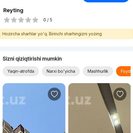
Reyting
0 / 5
Hozircha sharhlar yo'q. Birinchi sharhingizni yozing
Sizni qiziqtirishi mumkin
Yaqin-atrofda
Narxi bo'yicha
Mashhurlik
Foyda