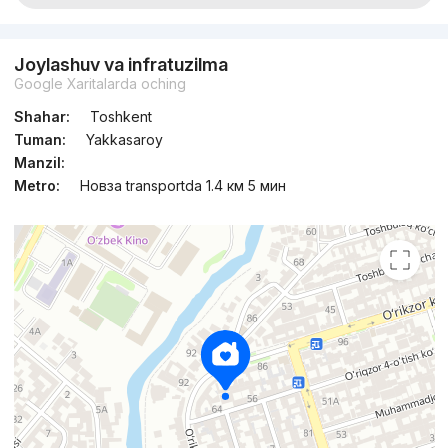
Joylashuv va infratuzilma
Google Xaritalarda oching
Shahar:
Toshkent
Tuman:
Yakkasaroy
Manzil:
Metro:
Новза transportda 1.4 км 5 мин