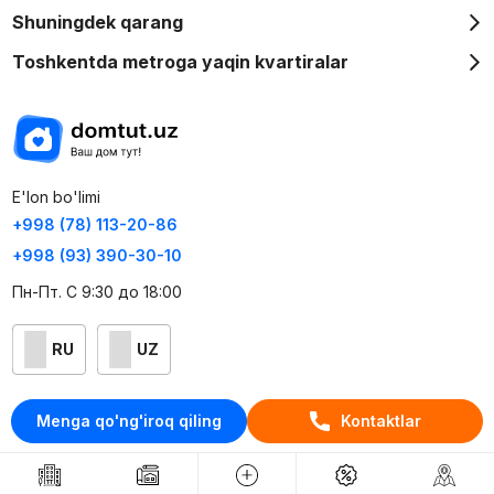
Shuningdek qarang
Toshkentda metroga yaqin kvartiralar
E'lon bo'limi
+998 (78) 113-20-86
+998 (93) 390-30-10
Пн-Пт. С 9:30 до 18:00
RU
UZ
Kontaktlar
Menga qo'ng'iroq qiling
Kontaktlar
loyiha haqida
Webnow © loyihasi