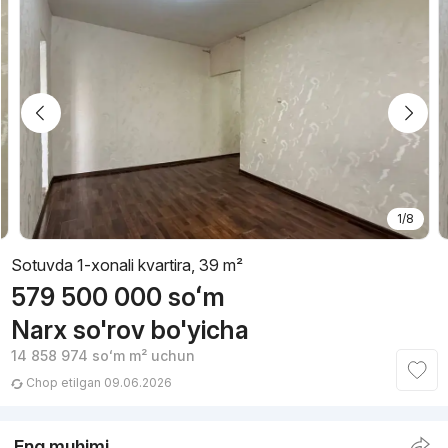
1/8
Sotuvda 1-xonali kvartira, 39 m²
579 500 000
soʻm
Narx so'rov bo'yicha
14 858 974
soʻm
m² uchun
Chop etilgan 09.06.2026
Eng muhimi