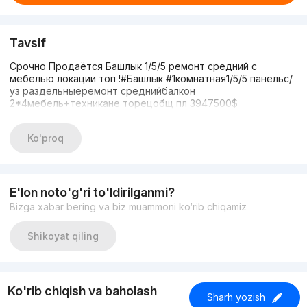
Tavsif
Срочно Продаётся Башлык 1/5/5 ремонт средний с
мебелью локации топ !#Башлык #1комнатная1/5/5 панельс/
уз раздельныеремонт среднийбалкон
2*4мебель+техникане торецобщ пл 3947500$
Ko'proq
E'lon noto'g'ri to'ldirilganmi?
Bizga xabar bering va biz muammoni ko‘rib chiqamiz
Shikoyat qiling
Ko'rib chiqish va baholash
Sharh yozish