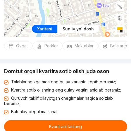
Xaritasi
Sun'iy yo'ldosh
Ovqat
Parklar
Maktablar
Bolalar bo
Domtut orqali kvartira sotib olish juda oson
Talablaringizga mos eng qulay variantni topib beramiz;
Kvartira sotib olishning eng qulay vaqtini aniqlab beramiz;
Quruvchi taklif qilayotgan chegirmalar haqida so‘zlab
beramiz;
Butunlay bepul maslahat;
Kvartirani tanlang