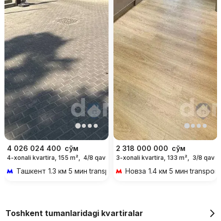
4 026 024 400
сўм
2 318 000 000
сўм
4-xonali kvartira, 155 m²,
4/8 qavat
3-xonali kvartira, 133 m²,
3/8 qavat
Ташкент
1.3 км 5 мин transportda
Новза
1.4 км 5 мин transport
Toshkent tumanlaridagi kvartiralar