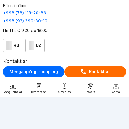
E'lon bo'limi
+998 (78) 113-20-86
+998 (93) 390-30-10
Пн-Пт. С 9:30 до 18:00
RU
UZ
Kontaktlar
loyiha haqida
Menga qo'ng'iroq qiling
Kontaktlar
Webnow © loyihasi
Foydalanish shartlari
Yangi binolar
Kvartiralar
Qo'shish
Ipoteka
Xarita
Maxfiylik siyosati
Ommaviy taklif