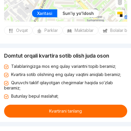
Xaritasi
Sun'iy yo'ldosh
Ovqat
Parklar
Maktablar
Bolalar bo
Domtut orqali kvartira sotib olish juda oson
Talablaringizga mos eng qulay variantni topib beramiz;
Kvartira sotib olishning eng qulay vaqtini aniqlab beramiz;
Quruvchi taklif qilayotgan chegirmalar haqida so‘zlab
beramiz;
Butunlay bepul maslahat;
Kvartirani tanlang