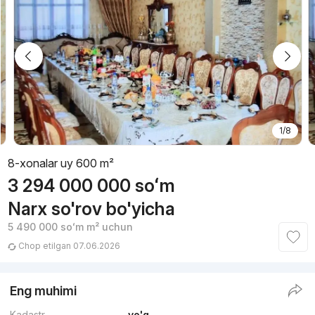
1/8
8-xonalar uy 600 m²
3 294 000 000
soʻm
Narx so'rov bo'yicha
5 490 000
soʻm
m² uchun
Chop etilgan 07.06.2026
Eng muhimi
Kadastr
yo'q