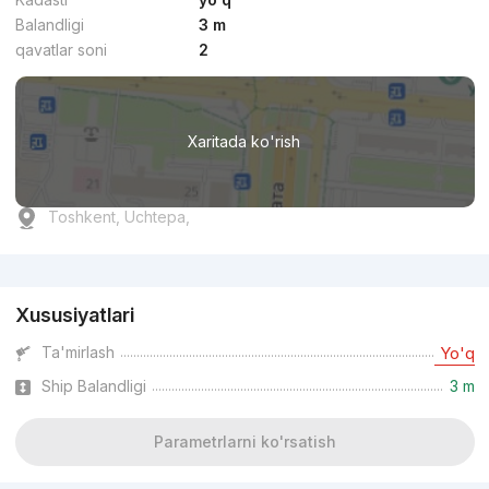
Balandligi
3 m
qavatlar soni
2
Xaritada ko'rish
Toshkent, Uchtepa,
Reklama
Xususiyatlari
Ta'mirlash
Yo'q
Ship Balandligi
3 m
Parametrlarni ko'rsatish