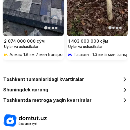
2 074 000 000
сўм
1 403 000 000
сўм
Uylar va uchastkalar
Uylar va uchastkalar
Алмас
1.8 км 7 мин transportda
Ташкент
1.3 км 5 мин transp
Toshkent tumanlaridagi kvartiralar
Shuningdek qarang
Toshkentda metroga yaqin kvartiralar