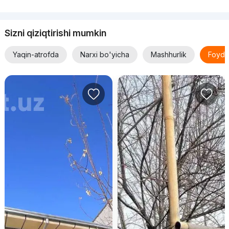
Sizni qiziqtirishi mumkin
Yaqin-atrofda
Narxi bo'yicha
Mashhurlik
Foyda