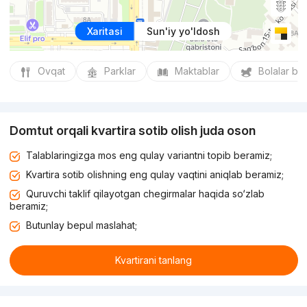
Xaritasi
Sun'iy yo'ldosh
Ovqat
Parklar
Maktablar
Bolalar bo
Domtut orqali kvartira sotib olish juda oson
Talablaringizga mos eng qulay variantni topib beramiz;
Kvartira sotib olishning eng qulay vaqtini aniqlab beramiz;
Quruvchi taklif qilayotgan chegirmalar haqida so‘zlab
beramiz;
Butunlay bepul maslahat;
Kvartirani tanlang