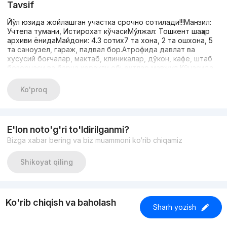
Tavsif
Йўл юзида жойлашган участка срочно сотилади!!!Манзил:
Учтепа тумани, Истирохат кўчасиМўлжал: Тошкент шаҳар
архиви ёнидаМайдони: 4.3 сотих7 та хона, 2 та ошхона, 5
та саноузел, гараж, падвал бор.Атрофида давлат ва
хусусий боғчалар, мактаб, клиникалар, дўкон, кафе, штаб
бозорчаси ва барча керакли обьектлар мавжуд.Кўчасида
стоянка ва катта яшил ҳудудлари бор.Газ, сув, электрдан
умуман муаммо йўқ.Кўчада пиёда юриш учун истирохат
Ko'proq
боғи ва болалар майдончалари мавжуд.Яшаш жойидан
ташқари нотурар жой учун ҳам жуда қулай.Кадастр
ҳужжатлари жойида.400 000$Келишилади.991000767
E'lon noto'g'ri to'ldirilganmi?
Bizga xabar bering va biz muammoni ko‘rib chiqamiz
Shikoyat qiling
Ko'rib chiqish va baholash
Sharh yozish