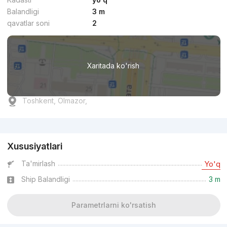
Balandligi
3 m
qavatlar soni
2
Xaritada ko'rish
Toshkent, Olmazor,
Reklama
Xususiyatlari
Ta'mirlash
Yo'q
Ship Balandligi
3 m
Parametrlarni ko'rsatish