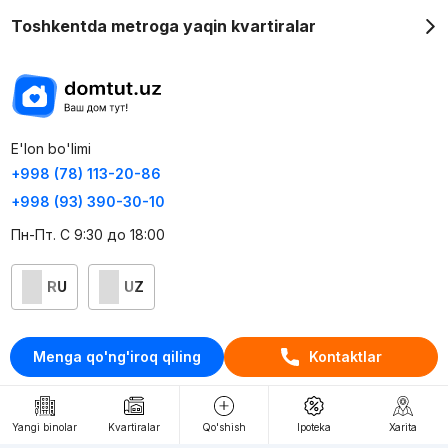
Toshkentda metroga yaqin kvartiralar
E'lon bo'limi
+998 (78) 113-20-86
+998 (93) 390-30-10
Пн-Пт. С 9:30 до 18:00
RU
UZ
Kontaktlar
Menga qo'ng'iroq qiling
Kontaktlar
loyiha haqida
Webnow © loyihasi
Yangi binolar
Kvartiralar
Qo'shish
Ipoteka
Xarita