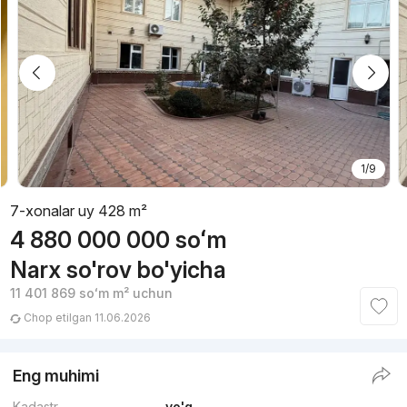
1/9
7-xonalar uy 428 m²
4 880 000 000
soʻm
Narx so'rov bo'yicha
11 401 869
soʻm
m² uchun
Chop etilgan 11.06.2026
Eng muhimi
Kadastr
yo'q