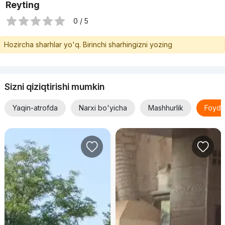
Reyting
0 / 5
Hozircha sharhlar yo'q. Birinchi sharhingizni yozing
Sizni qiziqtirishi mumkin
Yaqin-atrofda
Narxi bo'yicha
Mashhurlik
Foyda