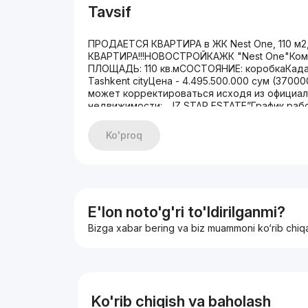
Tavsif
ПРОДАЕТСЯ КВАРТИРА в ЖК Nest One, 110 м2
КВАРТИРА!!!НОВОСТРОЙКАЖК "Nest One"Комн
ПЛОЩАДЬ: 110 кв.мСОСТОЯНИЕ: коробкаКада
Tashkent cityЦена - 4.495.500.000 сум (370
может корректироваться исходя из официал
недвижимости: „JZ STAR ESTATE”График работ
Ko'proq
E'lon noto'g'ri to'ldirilganmi?
Bizga xabar bering va biz muammoni ko‘rib chiq
Ko'rib chiqish va baholash