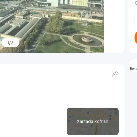
1/7
Rek
Xaritada ko'rish