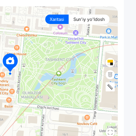
Xaritasi
Sun'iy yo'ldosh