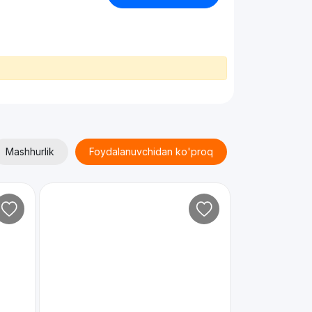
Mashhurlik
Foydalanuvchidan ko'proq