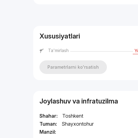
Reklama
Xususiyatlari
Ta'mirlash
Y
Parametrlarni ko'rsatish
Joylashuv va infratuzilma
Shahar:
Toshkent
Tuman:
Shayxontohur
Manzil: