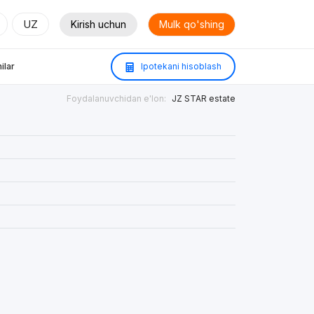
UZ
Kirish uchun
Mulk qo'shing
ilar
Ipotekani hisoblash
Foydalanuvchidan e'lon:
JZ STAR estate