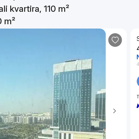
li kvartira, 110 m²
10 m²
4
T