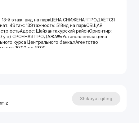
, 13-й этаж, вид на паркЦЕНА СНИЖЕНА!!!ПРОДАЁТСЯ
ат: 4Этаж: 13Этажность: 51Вид на паркОБЩАЯ
стр естьАдрес: Шайхантахурский районОриентир:
000 у.е) СРОЧНАЯ ПРОДАЖА!!!«Установленная цена
ьного курса Центрального банка.»Агентство
ы: от 10:00 до 19:00.
Shikoyat qiling
amiz