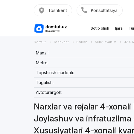
Toshkent
Konsultatsiya
Sotib olish
Ijara
Tu
Domtut
Toshkent
Sotish
Mulk, Kvartira
JZ ST
Manzil:
Metro:
Topshirish muddati:
Tugatish:
Avtoturargoh:
Narxlar va rejalar 4-xonali 
Joylashuv va infratuzilma 
Xususiyatlari 4-xonali kvar