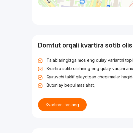
Domtut orqali kvartira sotib oli
Talablaringizga mos eng qulay variantni top
Kvartira sotib olishning eng qulay vaqtini an
Quruvchi taklif qilayotgan chegirmalar haqid
Butunlay bepul maslahat;
Kvartirani tanlang