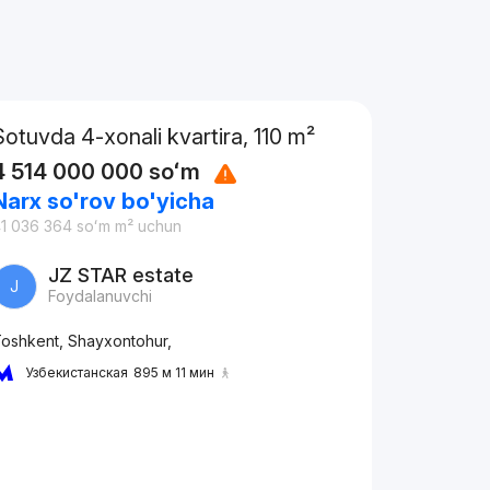
Sotuvda 4-xonali kvartira, 110 m²
4 514 000 000
soʻm
Narx so'rov bo'yicha
1 036 364
soʻm
m² uchun
JZ STAR estate
J
Foydalanuvchi
oshkent, Shayxontohur,
Узбекистанская
895 м 11 мин