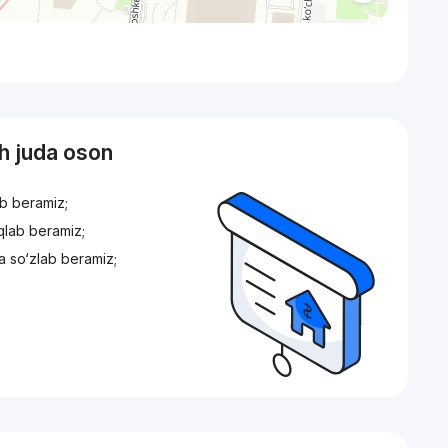
sh juda oson
ib beramiz;
iqlab beramiz;
a so‘zlab beramiz;