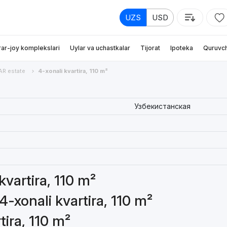
UZS
USD
rar-joy komplekslari
Uylar va uchastkalar
Tijorat
Ipoteka
Quruvch
AR estate
4-xonali kvartira, 110 m²
Узбекистанская
kvartira, 110 m²
4-xonali kvartira, 110 m²
tira, 110 m²