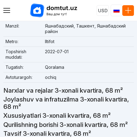
USD
Manzil:
Яшнабадский, Ташкент, Яшнабадский
район
Metro:
Iltifot
Topshirish
2022-07-01
muddati:
Tugatish:
Qoralama
Avtoturargoh:
ochiq
Narxlar va rejalar 3-xonali kvartira, 68 m²
Joylashuv va infratuzilma 3-xonali kvartira,
68 m²
Xususiyatlari 3-xonali kvartira, 68 m²
Qurilishning borishi 3-xonali kvartira, 68 m²
Tavsif 3-xonali kvartira, 68 m²