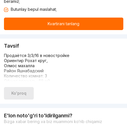
beramiz;
Butunlay bepul maslahat;
Kvartirani tanlang
Tavsif
Продаётся 3/3/16 в новостройке
Ориентир Рохат круг,
Олмос махалла
Район Яшнабадский
Количество комнат: 3
Общая площадь: 68 м2
Этаж: 3
Этажность дома: 16
Ko'proq
Тип строения: Монолит
Состояния с ремонтом
С мебелью и техникой
Возможна под Ипотеку
E'lon noto'g'ri to'ldirilganmi?
Цена: 73.000 у.е
Bizga xabar bering va biz muammoni ko‘rib chiqamiz