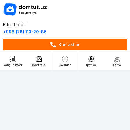
E'lon bo'limi
+998 (78) 113-20-86
+998 (93) 390-30-10
Kontaktlar
Пн-Пт. С 9:30 до 18:00
RU
UZ
Yangi binolar
Kvartiralar
Qo'shish
Ipoteka
Xarita
Kontaktlar
loyiha haqida
Webnow © loyihasi
Foydalanish shartlari
Maxfiylik siyosati