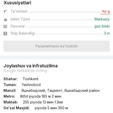
Xususiyatlari
dan
12.3 mln
сўм
/m²
Ta'mirlash
Yo'q
Isitish Tizimi
Markaziy
Topshirildi 2022
,
Тимурбек
3-xonali kvartira, 76 m²
Devorlar
gaz bloki
Ship Balandligi
3 m
+998 (99) 400...
Parametrlarni ko'rsatish
Joylashuv va infratuzilma
Google Xaritalarda oching
Shahar:
Toshkent
Tuman:
Yashnobod
Manzil:
Яшнабадский, Ташкент, Яшнабадский район
Metro:
Iltifot piyoda 185 м 2 мин
Maktab:
255 piyoda 13 мин 1.3км
Go'zal Masjidi:
piyoda 5 мин 350 м