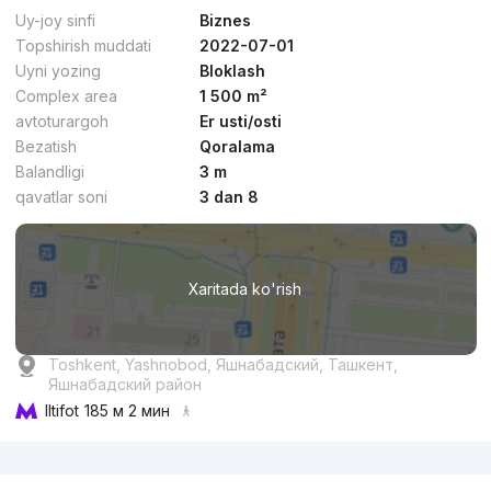
Qulaylik
Uy-joy sinfi
Biznes
Topshirish muddati
2022-07-01
Uyni yozing
Bloklash
Complex area
1 500 m²
avtoturargoh
Er usti/osti
Bezatish
Qoralama
dan
16.2 mln
сўм
/m²
Balandligi
3 m
qavatlar soni
3 dan 8
Topshirildi 2020
,
Оксана
3-xonali kvartira, 64 m²
Xaritada ko'rish
+998 (93) 069...
Qulaylik
Toshkent, Yashnobod, Яшнабадский, Ташкент,
Яшнабадский район
Iltifot
185 м 2 мин
Reklama