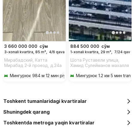
3 660 000 000
сўм
884 500 000
сўм
3-xonali kvartira, 85 m²,
4/6 qavat
1-xonali kvartira, 29 m²,
7/24 qavat
Мирабадский, Катта
Шота Руставели улица,
Мирабад 2-й проезд, д.24a
Хамид Сулейманов махалля
Мингурюк
984 м 12 мин piyoda
Мингурюк
1.2 км 5 мин trans
Toshkent tumanlaridagi kvartiralar
Shuningdek qarang
Toshkentda metroga yaqin kvartiralar