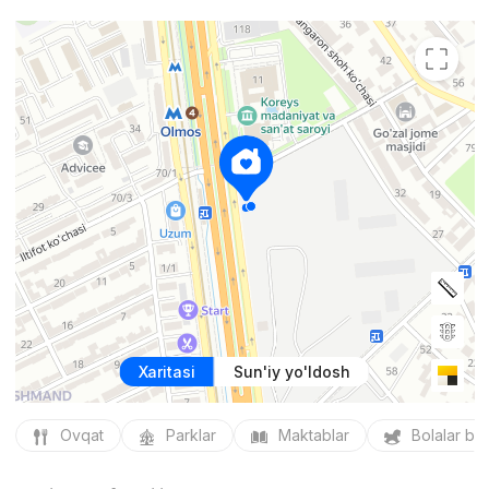
Xaritasi
Sun'iy yo'ldosh
Ovqat
Parklar
Maktablar
Bolalar bo