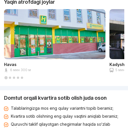
Yaqin atrofdagi joylar
Havas
Kadyshev
6 мин 300 м
5 мин 2
Domtut orqali kvartira sotib olish juda oson
Talablaringizga mos eng qulay variantni topib beramiz;
Kvartira sotib olishning eng qulay vaqtini aniqlab beramiz;
Quruvchi taklif qilayotgan chegirmalar haqida so‘zlab