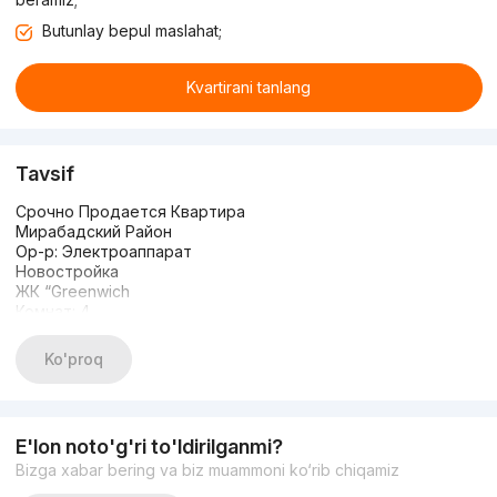
Butunlay bepul maslahat;
Kvartirani tanlang
Tavsif
Срочно Продается Квартира
Мирабадский Район
Ор-р: Электроаппарат
Новостройка
ЖК “Greenwich
Комнат: 4
Этаж: 8-9
Этажность: 9
Ko'proq
Общая площадь: 87м2
Состояние: Ремонт от Застройщика
Имеется парковка за отдельную плату
Цена: 128.000 y.e
E'lon noto'g'ri to'ldirilganmi?
+998983383336
Bizga xabar bering va biz muammoni ko‘rib chiqamiz