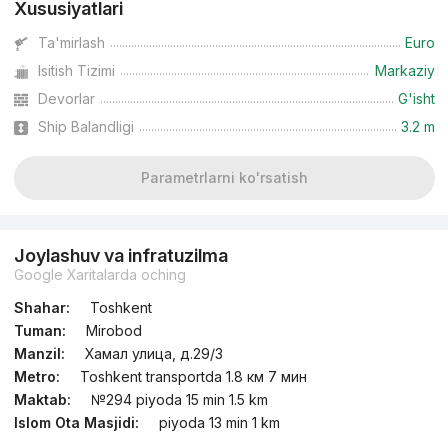
Xususiyatlari
Ta'mirlash
Euro
Isitish Tizimi
Markaziy
Devorlar
G'isht
Ship Balandligi
3.2 m
Parametrlarni ko'rsatish
Joylashuv va infratuzilma
Google Xaritalarda oching
Shahar:
Toshkent
Tuman:
Mirobod
Manzil:
Хамал улица, д.29/3
Metro:
Toshkent transportda 1.8 км 7 мин
Maktab:
№294 piyoda 15 min 1.5 km
Islom Ota Masjidi:
piyoda 13 min 1 km