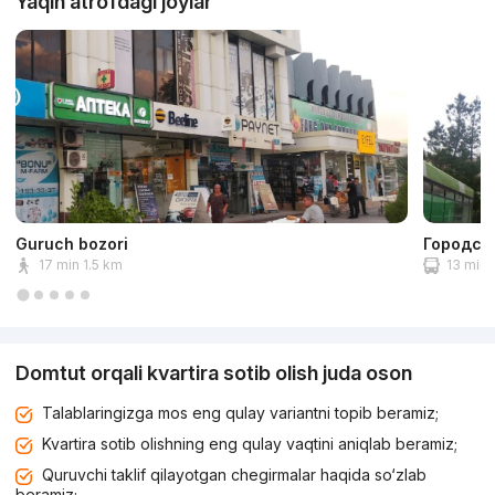
Yaqin atrofdagi joylar
Guruch bozori
Городск
17 min 1.5 km
13 min 
Domtut orqali kvartira sotib olish juda oson
Talablaringizga mos eng qulay variantni topib beramiz;
Kvartira sotib olishning eng qulay vaqtini aniqlab beramiz;
Quruvchi taklif qilayotgan chegirmalar haqida so‘zlab
beramiz;