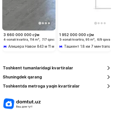
3 660 000 000
сўм
1 952 000 000
сўм
4-xonali kvartira, 114 m²,
7/7 qavat
3-xonali kvartira, 95 m²,
6/9 qavat
Алишера Навои
843 м 11 мин piyoda
Ташкент
1.8 км 7 мин transp
Toshkent tumanlaridagi kvartiralar
Shuningdek qarang
Toshkentda metroga yaqin kvartiralar