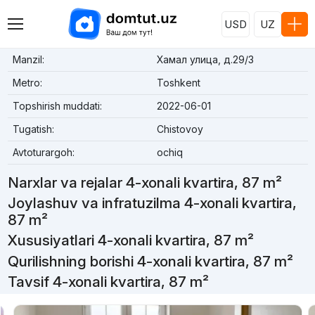
USD
UZ
Manzil:
Хамал улица, д.29/3
Metro:
Toshkent
Topshirish muddati:
2022-06-01
Tugatish:
Chistovoy
Avtoturargoh:
ochiq
Narxlar va rejalar 4-xonali kvartira, 87 m²
Joylashuv va infratuzilma 4-xonali kvartira,
87 m²
Xususiyatlari 4-xonali kvartira, 87 m²
Qurilishning borishi 4-xonali kvartira, 87 m²
Tavsif 4-xonali kvartira, 87 m²