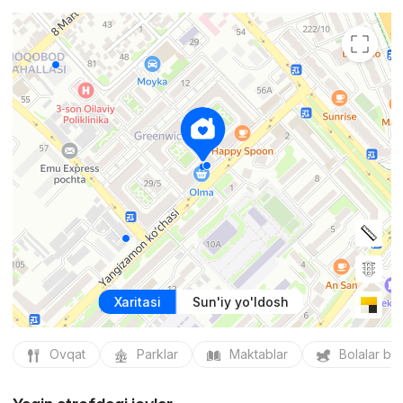
Xaritasi
Sun'iy yo'ldosh
Ovqat
Parklar
Maktablar
Bolalar bo