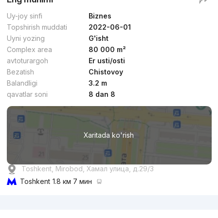
Uy-joy sinfi
Biznes
Topshirish muddati
2022-06-01
Uyni yozing
G'isht
Complex area
80 000 m²
avtoturargoh
Er usti/osti
Bezatish
Chistovoy
Balandligi
3.2 m
qavatlar soni
8 dan 8
Xaritada ko'rish
Toshkent, Mirobod, Хамал улица, д.29/3
Toshkent
1.8 км 7 мин
Reklama