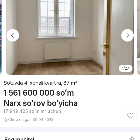
1/27
Sotuvda 4-xonali kvartira, 87 m²
1 561 600 000
soʻm
Narx so'rov bo'yicha
17 949 425
soʻm
m² uchun
Chop etilgan 30.04.2025
Eng muhimi