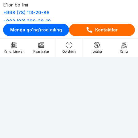
E'lon bo'limi
+998 (78) 113-20-86
+998 (93) 390-30-10
Menga qo'ng'iroq qiling
Kontaktlar
Пн-Пт. С 9:30 до 18:00
RU
UZ
Yangi binolar
Kvartiralar
Qo'shish
Ipoteka
Xarita
Kontaktlar
loyiha haqida
Webnow © loyihasi
Foydalanish shartlari
Maxfiylik siyosati
Ommaviy taklif