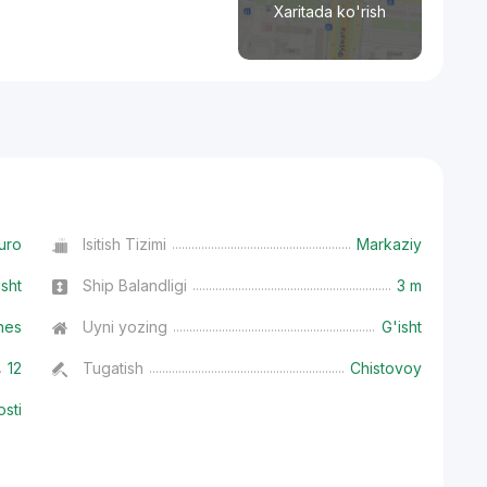
Xaritada ko'rish
uro
Isitish Tizimi
Markaziy
isht
Ship Balandligi
3 m
nes
Uyni yozing
G'isht
12
Tugatish
Chistovoy
osti