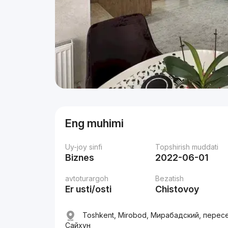
Eng muhimi
Uy-joy sinfi
Topshirish muddati
Biznes
2022-06-01
avtoturargoh
Bezatish
Er usti/osti
Chistovoy
Toshkent, Mirobod, Мирабадский, перес
Сайхун