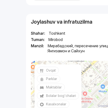
Joylashuv va infratuzilma
Shahar:
Toshkent
Tuman:
Mirobod
Manzil:
Мирабадский, пересечение ули
Янгизамон и Сайхун
Ovqat
Parklar
Maktablar
Bolalar bog'chalari
Kasalxonalar