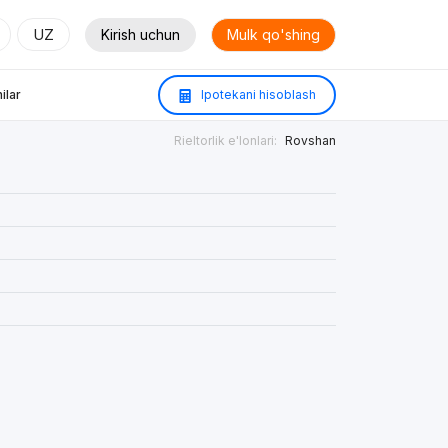
UZ
Kirish uchun
Mulk qo'shing
ilar
Ipotekani hisoblash
Rieltorlik e'lonlari:
Rovshan