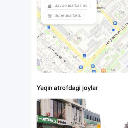
Savdo markazlari
Supermarkets
Yaqin atrofdagi joylar