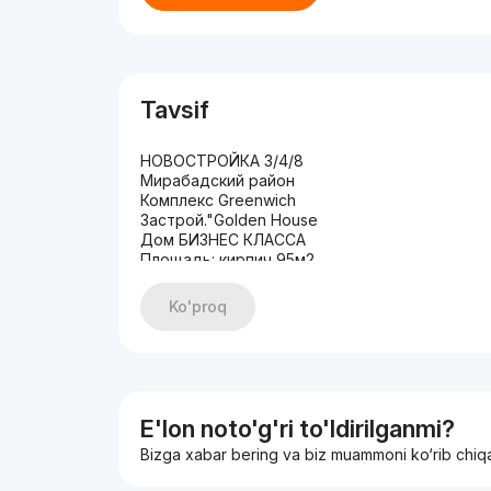
Tavsif
НОВОСТРОЙКА 3/4/8
Мирабадский район
Комплекс Greenwich
Застрой."Golden House
Дом БИЗНЕС КЛАССА
Площадь: кирпич 95м2
2 санузла/гардеробная
Состояние: Евро ремонт
Ko'proq
Мебелью и ТЕХНИКОЙ
Цена: 180.000у.е
E'lon noto'g'ri to'ldirilganmi?
Bizga xabar bering va biz muammoni ko‘rib chiq