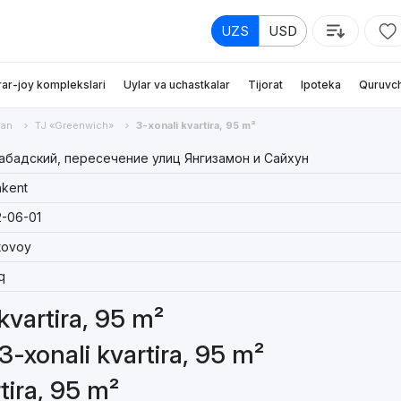
UZS
USD
rar-joy komplekslari
Uylar va uchastkalar
Tijorat
Ipoteka
Quruvch
an
TJ «Greenwich»
3-xonali kvartira, 95 m²
бадский, пересечение улиц Янгизамон и Сайхун
kent
-06-01
tovoy
q
 kvartira, 95 m²
3-xonali kvartira, 95 m²
tira, 95 m²