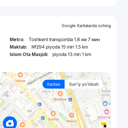
Google Xaritalarda oching
Metro:
Toshkent transportda 1.8 км 7 мин
Maktab:
№294 piyoda 15 min 1.5 km
ц
Islom Ota Masjidi:
piyoda 13 min 1 km
Xaritasi
Sun'iy yo'ldosh