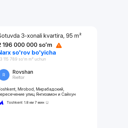
Sotuvda 3-xonali kvartira, 95 m²
2 196 000 000
soʻm
Narx so'rov bo'yicha
3 115 789
soʻm
m² uchun
Rovshan
R
Rieltor
oshkent, Mirobod, Мирабадский,
пересечение улиц Янгизамон и Сайхун
Toshkent
1.8 км 7 мин