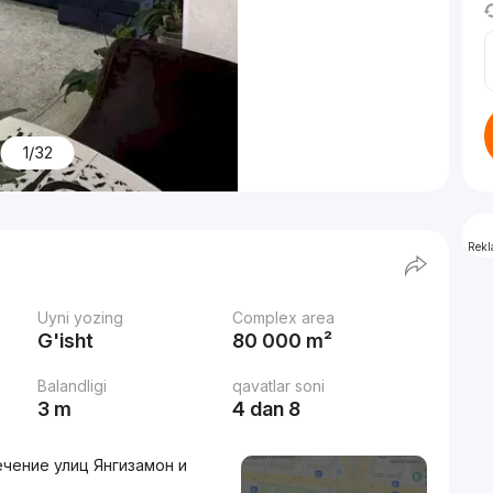
1/32
Rek
Uyni yozing
Complex area
G'isht
80 000 m²
Balandligi
qavatlar soni
3 m
4 dan 8
ечение улиц Янгизамон и