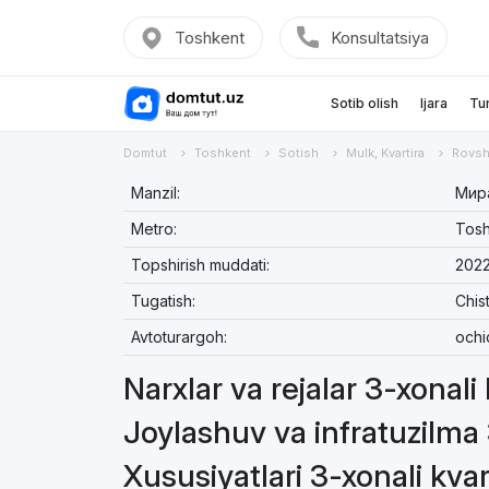
Toshkent
Konsultatsiya
Sotib olish
Ijara
Tu
Domtut
Toshkent
Sotish
Mulk, Kvartira
Rovsh
Manzil:
Мира
Metro:
Tosh
Topshirish muddati:
2022
Tugatish:
Chis
Avtoturargoh:
ochi
Narxlar va rejalar 3-xonali
Joylashuv va infratuzilma 
Xususiyatlari 3-xonali kvar