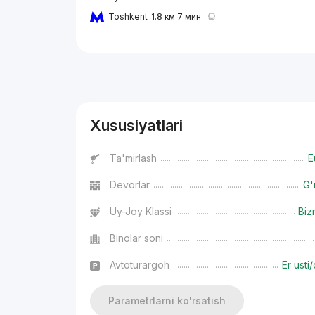
Toshkent
1.8 км 7 мин
Reklama
Xususiyatlari
Ta'mirlash
E
Devorlar
G'
Uy-Joy Klassi
Biz
Binolar soni
Avtoturargoh
Er usti/
Parametrlarni ko'rsatish