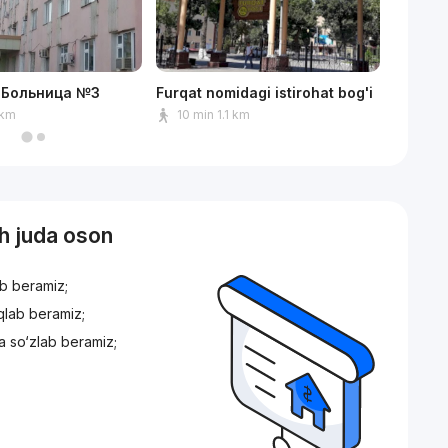
 Больница №3
Furqat nomidagi istirohat bog'i
Do'stlik
 km
10 min 1.1 km
7 min
sh juda oson
ib beramiz;
iqlab beramiz;
a so‘zlab beramiz;