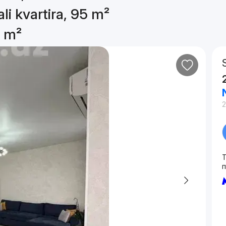
li kvartira, 95 m²
5 m²
2
T