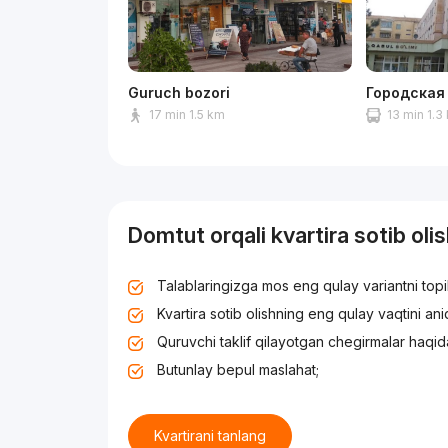
Guruch bozori
Городская
17 min 1.5 km
13 min 1.3
Domtut orqali kvartira sotib oli
Talablaringizga mos eng qulay variantni top
Kvartira sotib olishning eng qulay vaqtini an
Quruvchi taklif qilayotgan chegirmalar haqid
Butunlay bepul maslahat;
Kvartirani tanlang