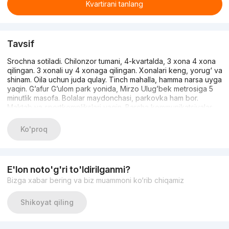
Kvartirani tanlang
Tavsif
Srochna sotiladi. Chilonzor tumani, 4-kvartalda, 3 xona 4 xona
qilingan. 3 xonali uy 4 xonaga qilingan. Xonalari keng, yorug‘ va
shinam. Oila uchun juda qulay. Tinch mahalla, hamma narsa uyga
yaqin. G’afur G’ulom park yonida, Mirzo Ulug’bek metrosiga 5
minutlik masofa. Bolalar maydonchasi, parkovka ham bor.
Maktab va sportkomplikslari yaqin. Barcha kommunikatsiyalar
mavjud (gaz, suv, elektr). Evro ta’mirda ta’mirlangan (Uy ichida
kondisoner, yangi gaz, shkaflar bor). Jiddiy oluvchilar murojaat
Ko'proq
qilishi mumkin. Batafsil ma’lumot uchun: 90)120-41-97
E'lon noto'g'ri to'ldirilganmi?
Bizga xabar bering va biz muammoni ko‘rib chiqamiz
Shikoyat qiling