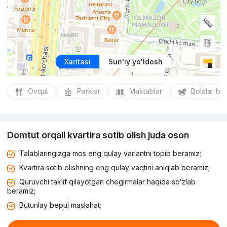
Xaritasi
Sun'iy yo'ldosh
Ovqat
Parklar
Maktablar
Bolalar bo
Domtut orqali kvartira sotib olish juda oson
Talablaringizga mos eng qulay variantni topib beramiz;
Kvartira sotib olishning eng qulay vaqtini aniqlab beramiz;
Quruvchi taklif qilayotgan chegirmalar haqida so‘zlab
beramiz;
Butunlay bepul maslahat;