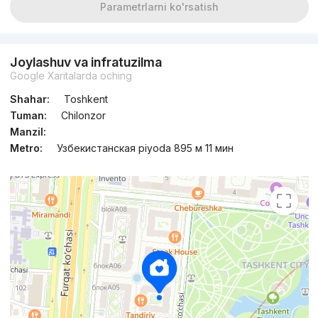
Parametrlarni ko'rsatish
Joylashuv va infratuzilma
Google Xaritalarda oching
Shahar:
Toshkent
Tuman:
Chilonzor
Manzil:
Metro:
Узбекистанская piyoda 895 м 11 мин