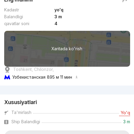
Kadastr
yo'q
Balandligi
3 m
qavatlar soni
4
Xaritada ko'rish
Toshkent, Chilonzor,
Узбекистанская
895 м 11 мин
Reklama
Xususiyatlari
Ta'mirlash
Yo'q
Ship Balandligi
3 m