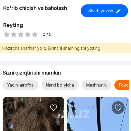
Ko'rib chiqish va baholash
Sharh yozish
Reyting
0 / 5
Hozircha sharhlar yo'q. Birinchi sharhingizni yozing
Sizni qiziqtirishi mumkin
Yaqin-atrofda
Narxi bo'yicha
Mashhurlik
Foyda