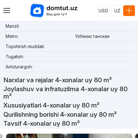
USD
UZ
Manzil:
Metro:
Узбекистанская
Topshirish muddati:
Tugatish:
Avtoturargoh:
Narxlar va rejalar 4-xonalar uy 80 m²
Joylashuv va infratuzilma 4-xonalar uy 80
m²
Xususiyatlari 4-xonalar uy 80 m²
Qurilishning borishi 4-xonalar uy 80 m²
Tavsif 4-xonalar uy 80 m²