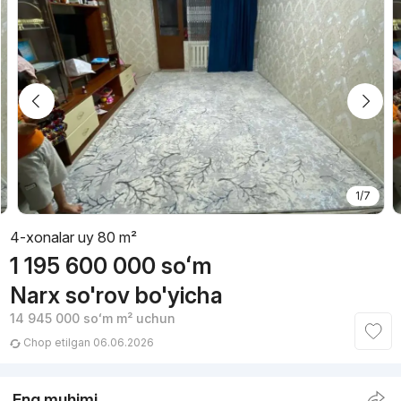
1/7
4-xonalar uy 80 m²
1 195 600 000
soʻm
Narx so'rov bo'yicha
14 945 000
soʻm
m² uchun
Chop etilgan 06.06.2026
Eng muhimi