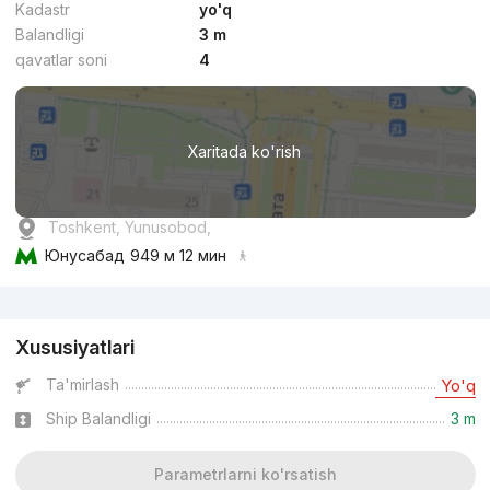
Kadastr
yo'q
Balandligi
3 m
qavatlar soni
4
Xaritada ko'rish
Toshkent, Yunusobod,
Юнусабад
949 м 12 мин
Reklama
Xususiyatlari
Ta'mirlash
Yo'q
Ship Balandligi
3 m
Parametrlarni ko'rsatish