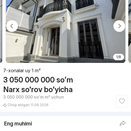
1/8
7-xonalar uy 1 m²
3 050 000 000
soʻm
Narx so'rov bo'yicha
3 050 000 000
soʻm
m² uchun
Chop etilgan 11.06.2026
Eng muhimi