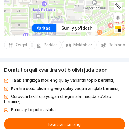
Xaritasi
Sun'iy yo'ldosh
Ovqat
Parklar
Maktablar
Bolalar bo
Domtut orqali kvartira sotib olish juda oson
Talablaringizga mos eng qulay variantni topib beramiz;
Kvartira sotib olishning eng qulay vaqtini aniqlab beramiz;
Quruvchi taklif qilayotgan chegirmalar haqida so‘zlab
beramiz;
Butunlay bepul maslahat;
Kvartirani tanlang