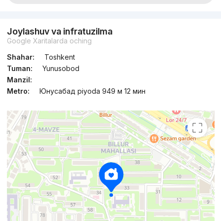
Joylashuv va infratuzilma
Google Xaritalarda oching
Shahar:
Toshkent
Tuman:
Yunusobod
Manzil:
Metro:
Юнусабад piyoda 949 м 12 мин