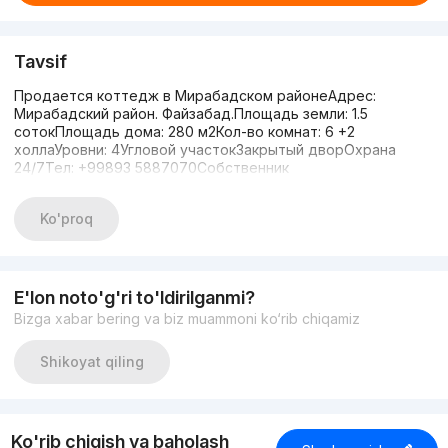
Tavsif
Продается коттедж в Мирабадском районеАдрес:
Мирабадский район. Файзабад.Площадь земли: 1.5
сотокПлощадь дома: 280 м2Кол-во комнат: 6 +2
холлаУровни: 4Угловой участокЗакрытый дворОхрана
24/7Тел: +99893 5887070Собственник
Ko'proq
E'lon noto'g'ri to'ldirilganmi?
Bizga xabar bering va biz muammoni ko‘rib chiqamiz
Shikoyat qiling
Ko'rib chiqish va baholash