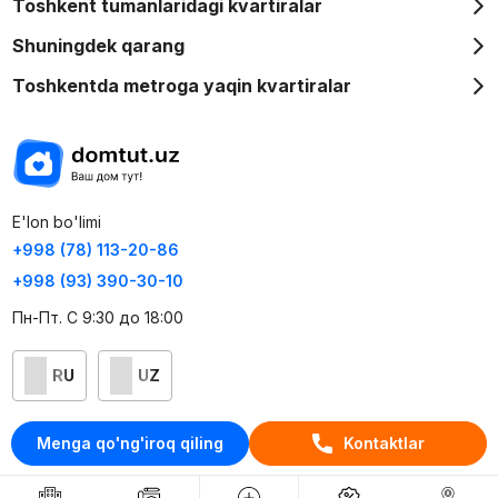
Toshkent tumanlaridagi kvartiralar
Shuningdek qarang
Toshkentda metroga yaqin kvartiralar
E'lon bo'limi
+998 (78) 113-20-86
+998 (93) 390-30-10
Пн-Пт. С 9:30 до 18:00
RU
UZ
Kontaktlar
Menga qo'ng'iroq qiling
Kontaktlar
loyiha haqida