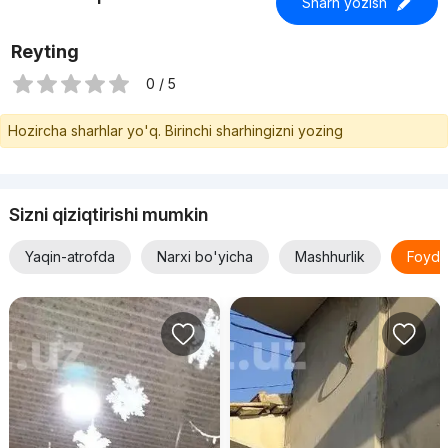
Sharh yozish
Reyting
0 / 5
Hozircha sharhlar yo'q. Birinchi sharhingizni yozing
Sizni qiziqtirishi mumkin
Yaqin-atrofda
Narxi bo'yicha
Mashhurlik
Foyda