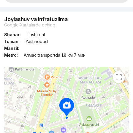
Joylashuv va infratuzilma
Google Xaritalarda oching
Shahar:
Toshkent
Tuman:
Yashnobod
Manzil:
Metro:
Алмас transportda 1.8 км 7 мин