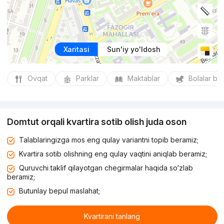
Xaritasi
Sun'iy yo'ldosh
Ovqat
Parklar
Maktablar
Bolalar bo
Domtut orqali kvartira sotib olish juda oson
Talablaringizga mos eng qulay variantni topib beramiz;
Kvartira sotib olishning eng qulay vaqtini aniqlab beramiz;
Quruvchi taklif qilayotgan chegirmalar haqida so‘zlab
beramiz;
Butunlay bepul maslahat;
Kvartirani tanlang