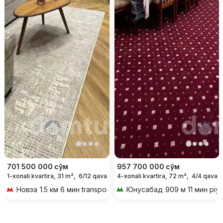
701 500 000
сўм
957 700 000
сўм
1-xonali kvartira, 31 m²,
6/12 qavat
4-xonali kvartira, 72 m²,
4/4 qavat
Новза
1.5 км 6 мин transportda
Юнусабад
909 м 11 мин piy