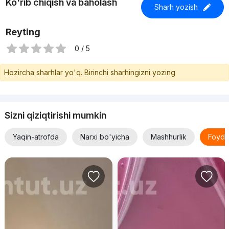
Ko'rib chiqish va baholash
Sharh yozish
Reyting
0 / 5
Hozircha sharhlar yo'q. Birinchi sharhingizni yozing
Sizni qiziqtirishi mumkin
Yaqin-atrofda
Narxi bo'yicha
Mashhurlik
Foyda