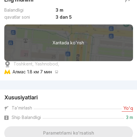
Balandligi
3 m
qavatlar soni
3 dan 5
Xaritada ko'rish
Toshkent, Yashnobod,
Алмас
1.8 км 7 мин
Reklama
Xususiyatlari
Ta'mirlash
Yo'q
Ship Balandligi
3 m
Parametrlarni ko'rsatish