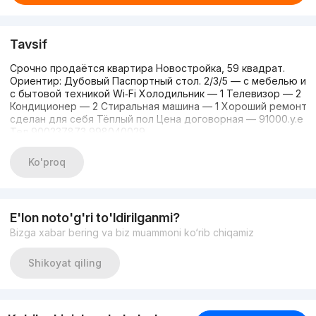
Tavsif
Срочно продаётся квартира Новостройка, 59 квадрат.
Ориентир: Дубовый Паспортный стол. 2/3/5 — с мебелью и
с бытовой техникой Wi‑Fi Холодильник — 1 Телевизор — 2
Кондиционер — 2 Стиральная машина — 1 Хороший ремонт
сделан для себя Тёплый пол Цена договорная — 91000.y.e
Тел 900237873 998040029
Ko'proq
E'lon noto'g'ri to'ldirilganmi?
Bizga xabar bering va biz muammoni ko‘rib chiqamiz
Shikoyat qiling