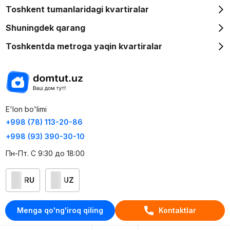
Toshkent tumanlaridagi kvartiralar
Shuningdek qarang
Toshkentda metroga yaqin kvartiralar
E'lon bo'limi
+998 (78) 113-20-86
+998 (93) 390-30-10
Пн-Пт. С 9:30 до 18:00
RU
UZ
Kontaktlar
Menga qo'ng'iroq qiling
Kontaktlar
loyiha haqida