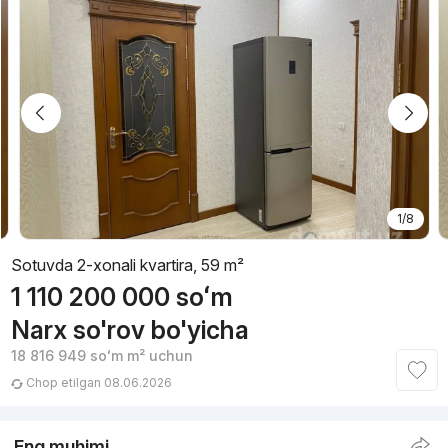
1/8
Sotuvda 2-xonali kvartira, 59 m²
1 110 200 000
soʻm
Narx so'rov bo'yicha
18 816 949
soʻm
m² uchun
Chop etilgan 08.06.2026
Eng muhimi