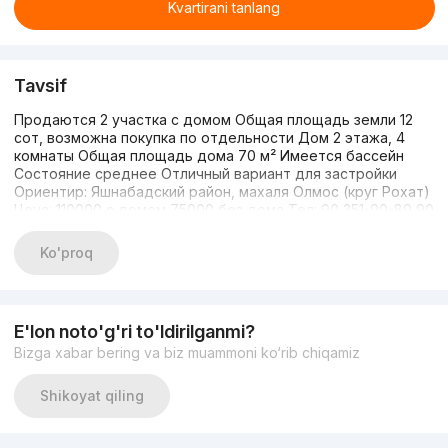
Kvartirani tanlang
Tavsif
Продаются 2 участка с домом Общая площадь земли 12
сот, возможна покупка по отдельности Дом 2 этажа, 4
комнаты Общая площадь дома 70 м² Имеется бассейн
Состояние среднее Отличный вариант для застройки
Ориентир: Яшнабадский район, махаля Олмос (круг Рохат)
Цена: 110000 с домом 75000 без дома Тел: 90 351-90-89 90
351-99-33 Максим — доп. информация по запросу
Ko'proq
E'lon noto'g'ri to'ldirilganmi?
Bizga xabar bering va biz muammoni ko‘rib chiqamiz
Shikoyat qiling