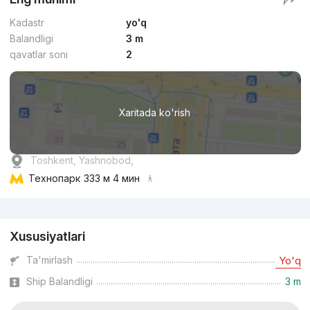
Kadastr
yo'q
Balandligi
3 m
qavatlar soni
2
Xaritada ko'rish
Toshkent, Yashnobod,
Технопарк
333 м 4 мин
Reklama
Xususiyatlari
Ta'mirlash
Yo'q
Ship Balandligi
3 m