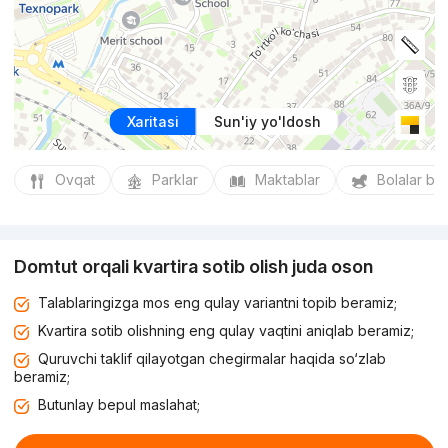
Xaritasi
Sun'iy yo'ldosh
Ovqat
Parklar
Maktablar
Bolalar bo
Domtut orqali kvartira sotib olish juda oson
Talablaringizga mos eng qulay variantni topib beramiz;
Kvartira sotib olishning eng qulay vaqtini aniqlab beramiz;
Quruvchi taklif qilayotgan chegirmalar haqida so‘zlab
beramiz;
Butunlay bepul maslahat;