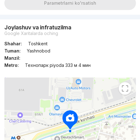
Parametrlarni ko'rsatish
Joylashuv va infratuzilma
Google Xaritalarda oching
Shahar:
Toshkent
Tuman:
Yashnobod
Manzil:
Metro:
Технопарк piyoda 333 м 4 мин