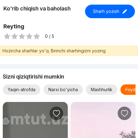
Ko'rib chiqish va baholash
Sharh yozish
Reyting
0 / 5
Hozircha sharhlar yo'q. Birinchi sharhingizni yozing
Sizni qiziqtirishi mumkin
Yaqin-atrofda
Narxi bo'yicha
Mashhurlik
Foyda