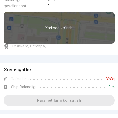
qavatlar soni
1
Xaritada ko'rish
Toshkent, Uchtepa,
Reklama
Xususiyatlari
Ta'mirlash
Yo'q
Ship Balandligi
3 m
Parametrlarni ko'rsatish