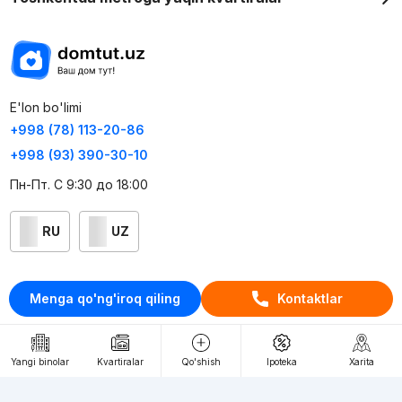
E'lon bo'limi
+998 (78) 113-20-86
+998 (93) 390-30-10
Пн-Пт. С 9:30 до 18:00
RU
UZ
Kontaktlar
Menga qo'ng'iroq qiling
Kontaktlar
loyiha haqida
Webnow © loyihasi
Yangi binolar
Kvartiralar
Qo'shish
Ipoteka
Xarita
Foydalanish shartlari