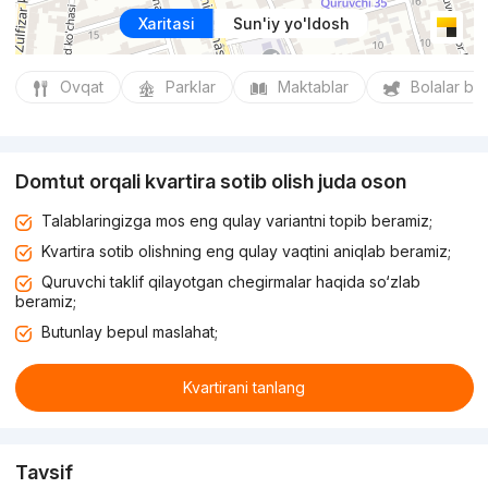
Xaritasi
Sun'iy yo'ldosh
Ovqat
Parklar
Maktablar
Bolalar bo
Domtut orqali kvartira sotib olish juda oson
Talablaringizga mos eng qulay variantni topib beramiz;
Kvartira sotib olishning eng qulay vaqtini aniqlab beramiz;
Quruvchi taklif qilayotgan chegirmalar haqida so‘zlab
beramiz;
Butunlay bepul maslahat;
Kvartirani tanlang
Tavsif