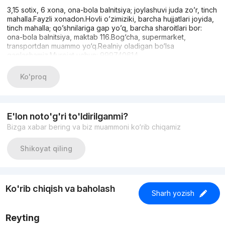
3,15 sotix, 6 xona, ona-bola balnitsiya; joylashuvi juda zo’r, tinch
mahalla.Fayzli xonadon.Hovli o’zimiziki, barcha hujjatlari joyida,
tinch mahalla; qo’shnilariga gap yo’q, barcha sharoitlari bor:
ona-bola balnitsiya, maktab 116.Bog‘cha, supermarket,
transportdan muammo yo‘q.Realniy oladigan bo‘lsa
gaplashamiz.Murojat uchun: 999740614
Ko'proq
E'lon noto'g'ri to'ldirilganmi?
Bizga xabar bering va biz muammoni ko‘rib chiqamiz
Shikoyat qiling
Ko'rib chiqish va baholash
Sharh yozish
Reyting