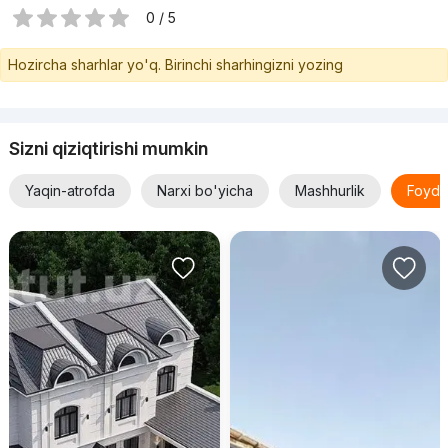
0 / 5
Hozircha sharhlar yo'q. Birinchi sharhingizni yozing
Sizni qiziqtirishi mumkin
Yaqin-atrofda
Narxi bo'yicha
Mashhurlik
Foyda