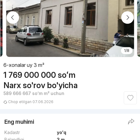
1/8
6-xonalar uy 3 m²
1 769 000 000
soʻm
Narx so'rov bo'yicha
589 666 667
soʻm
m² uchun
Chop etilgan 07.06.2026
Eng muhimi
Kadastr
yo'q
Balandligi
3 m