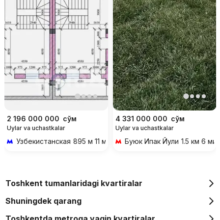
2 196 000 000
сўм
4 331 000 000
сўм
Uylar va uchastkalar
Uylar va uchastkalar
Узбекистанская
895 м 11 мин piyoda
Буюк Ипак Йули
1.5 км 6 ми
Toshkent tumanlaridagi kvartiralar
Shuningdek qarang
Toshkentda metroga yaqin kvartiralar