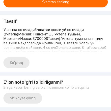
Kvartirani tanlang
Tavsif
Участка сотилади3-қаватли ҳовли уй сотилади
(Учтепа)Манзил: Тошкент ш., Учтепа тумани,
МерганчиНархи: 370000$Тавсиф:Учтепа туманининг тинч
ва яхши маҳалласида жойлашган, 3-қаватли ҳовли уй
сотилади.Ер майдони: 4 сотикХоналар сони: 8 таГардероб
хона: 1 таКир ювиш хонаси: 1 таСанузеллар: 5 таҚўшимча
имкониятлар:- Катта подвал- 1 та совуқ хона- Кенг ва шинам
кириш қисми- Баланд шифтлар- Сифатли таъмир- Барча
Ko'proq
коммуникациялар бор (газ, сув, электр)- Машина учун жой,
мустаҳкам дарвозаМактаб, боғча, дўконлар яқинАсфальт
йўлЖамоат транспорти қулайҚўшнилар тинч.Жиддий
харидорлар қўнғироқ қилсин(Иккинчи рақам) +998934444240
E'lon noto'g'ri to'ldirilganmi?
Bizga xabar bering va biz muammoni ko‘rib chiqamiz
Shikoyat qiling