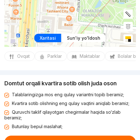
Xaritasi
Sun'iy yo'ldosh
Ovqat
Parklar
Maktablar
Bolalar bo
Domtut orqali kvartira sotib olish juda oson
Talablaringizga mos eng qulay variantni topib beramiz;
Kvartira sotib olishning eng qulay vaqtini aniqlab beramiz;
Quruvchi taklif qilayotgan chegirmalar haqida so‘zlab
beramiz;
Butunlay bepul maslahat;