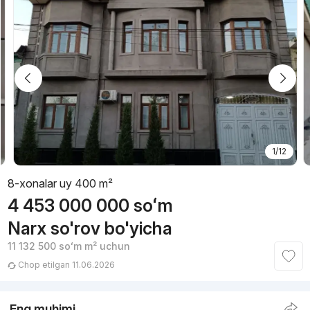
1/12
8-xonalar uy 400 m²
4 453 000 000
soʻm
Narx so'rov bo'yicha
11 132 500
soʻm
m² uchun
Chop etilgan 11.06.2026
Eng muhimi