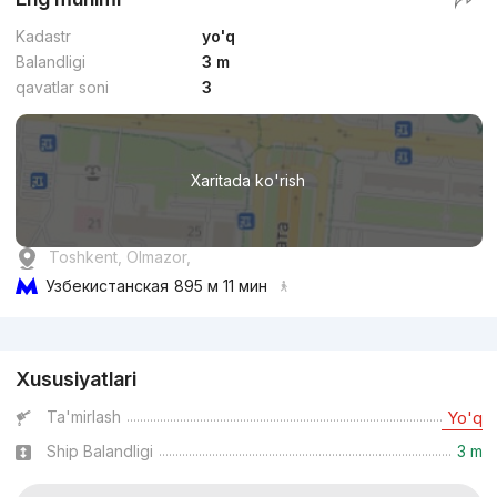
Kadastr
yo'q
Balandligi
3 m
qavatlar soni
3
Xaritada ko'rish
Toshkent, Olmazor,
Узбекистанская
895 м 11 мин
Reklama
Xususiyatlari
Ta'mirlash
Yo'q
Ship Balandligi
3 m