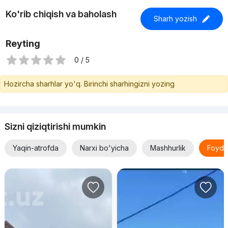
Ko'rib chiqish va baholash
Sharh yozish
Reyting
0 / 5
Hozircha sharhlar yo'q. Birinchi sharhingizni yozing
Sizni qiziqtirishi mumkin
Yaqin-atrofda
Narxi bo'yicha
Mashhurlik
Foyda