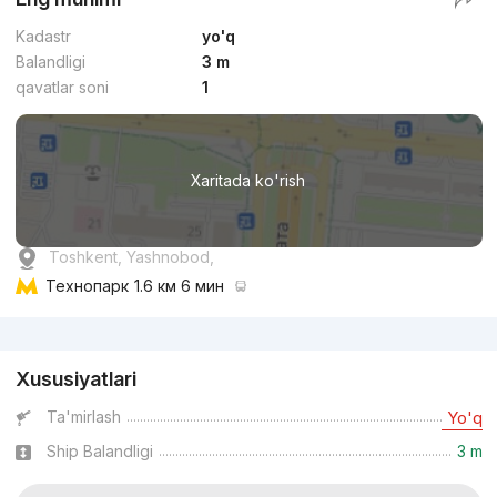
Kadastr
yo'q
Balandligi
3 m
qavatlar soni
1
Xaritada ko'rish
Toshkent, Yashnobod,
Технопарк
1.6 км 6 мин
Reklama
Xususiyatlari
Ta'mirlash
Yo'q
Ship Balandligi
3 m