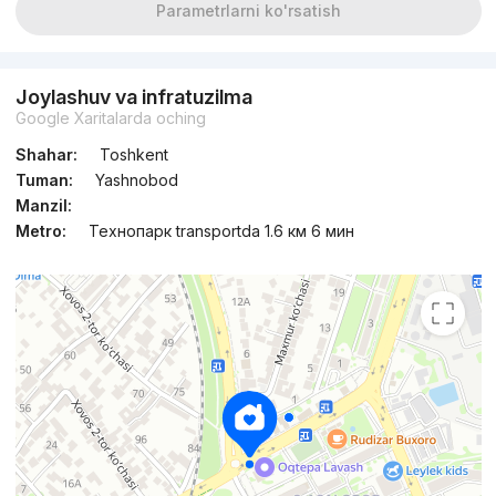
Parametrlarni ko'rsatish
Joylashuv va infratuzilma
Google Xaritalarda oching
Shahar:
Toshkent
Tuman:
Yashnobod
Manzil:
Metro:
Технопарк transportda 1.6 км 6 мин