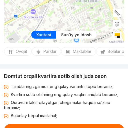
Xaritasi
Sun'iy yo'ldosh
Ovqat
Parklar
Maktablar
Bolalar bo
Domtut orqali kvartira sotib olish juda oson
Talablaringizga mos eng qulay variantni topib beramiz;
Kvartira sotib olishning eng qulay vaqtini aniqlab beramiz;
Quruvchi taklif qilayotgan chegirmalar haqida so‘zlab
beramiz;
Butunlay bepul maslahat;