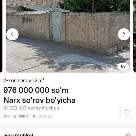
1/8
2-xonalar uy 12 m²
976 000 000
soʻm
Narx so'rov bo'yicha
81 333 333
soʻm
m² uchun
Chop etilgan 08.06.2026
Eng muhimi