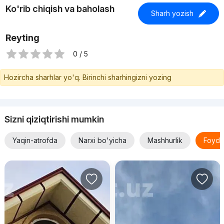
Ko'rib chiqish va baholash
Sharh yozish
Reyting
0 / 5
Hozircha sharhlar yo'q. Birinchi sharhingizni yozing
Sizni qiziqtirishi mumkin
Yaqin-atrofda
Narxi bo'yicha
Mashhurlik
Foyda