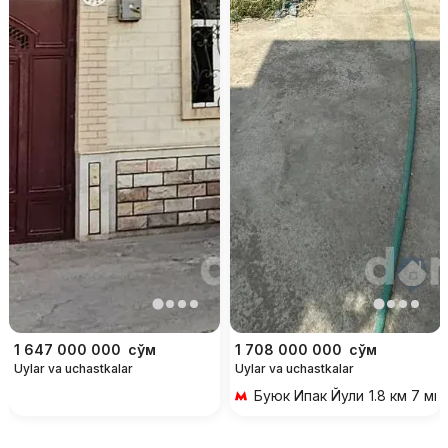
1 647 000 000
сўм
1 708 000 000
сўм
Uylar va uchastkalar
Uylar va uchastkalar
Буюк Ипак Йули
1.8 км 7 ми