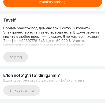
Kvartirani tanlang
Tavsif
Продам участок под домУчасток 3 сотки, 2 комнаты.
Электричество есть, газ есть, вода есть. В доме звоните,
пишите в любое время — покажем. Я не маклер, я хозяин.
Телефон: +998971781848. Цена: 80 000 $. Участок
находится в Яшнабаде, около базара Тизековка.
Ko'proq
E'lon noto'g'ri to'ldirilganmi?
Bizga xabar bering va biz muammoni ko‘rib chiqamiz
Shikoyat qiling