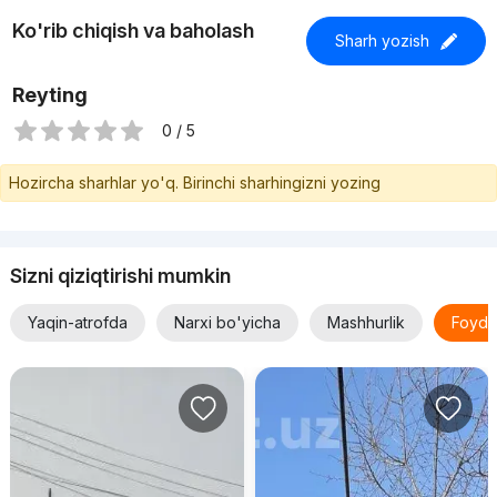
Ko'rib chiqish va baholash
Sharh yozish
Reyting
0 / 5
Hozircha sharhlar yo'q. Birinchi sharhingizni yozing
Sizni qiziqtirishi mumkin
Yaqin-atrofda
Narxi bo'yicha
Mashhurlik
Foyda