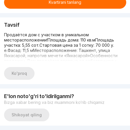
Kvartirani tanlang
Tavsif
Продаётся дом с участком в уникальном
месторасположении!Площадь дома: 110 кв.мПлощадь
участка: 5,55 сот.Стартовая цена за 1 сотку: 70 000 у.
е.Фасад: 11,5 мМесторасположение: Ташкент, улица
Яккасарой, напротив мечети «Яккасарой»Особенности
продажи:• Дом продаётся впервые от собственника.•
Прекрасное место на первой линии.• На участке
расположен дом, пристройки, подвал; растут крупные
Ko'proq
деревья грецкого ореха.• Идеально подходит для
строительства нового дома, офиса, гостиницы и т.п.•
Напротив дома мечеть с историей более 100 лет, что
добавляет месту особую ценность.Звоните, пишите в
E'lon noto'g'ri to'ldirilganmi?
Telegram по номеру:Dmitriy: +998 90 812 91 77Juliya: +998 94
Bizga xabar bering va biz muammoni ko‘rib chiqamiz
646 14 86
Shikoyat qiling