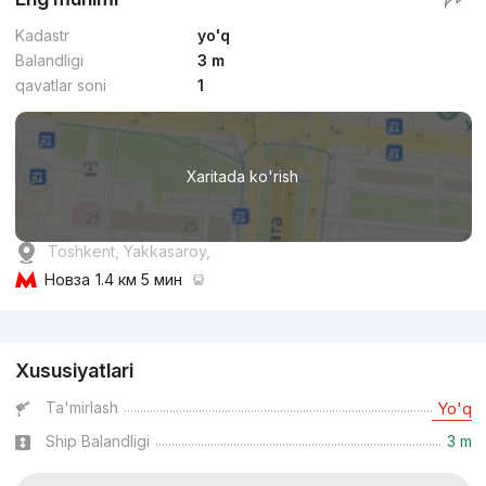
Kadastr
yo'q
Balandligi
3 m
qavatlar soni
1
Xaritada ko'rish
Toshkent, Yakkasaroy,
Новза
1.4 км 5 мин
Reklama
Xususiyatlari
Ta'mirlash
Yo'q
Ship Balandligi
3 m