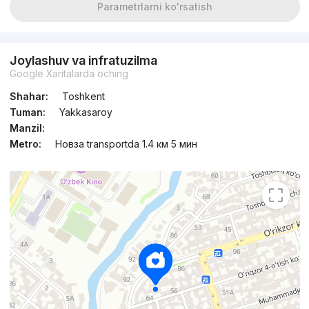
Parametrlarni ko'rsatish
Joylashuv va infratuzilma
Google Xaritalarda oching
Shahar:
Toshkent
Tuman:
Yakkasaroy
Manzil:
Metro:
Новза transportda 1.4 км 5 мин