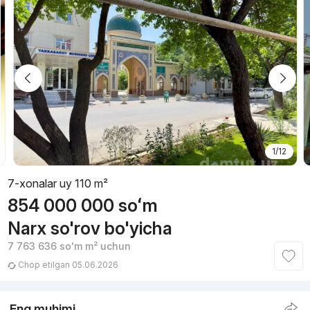
1/12
7-xonalar uy 110 m²
854 000 000
soʻm
Narx so'rov bo'yicha
7 763 636
soʻm
m² uchun
Chop etilgan 05.06.2026
Eng muhimi