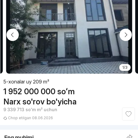
1/3
5-xonalar uy 209 m²
1 952 000 000
soʻm
Narx so'rov bo'yicha
9 339 713
soʻm
m² uchun
Chop etilgan 08.06.2026
Eng muhimi