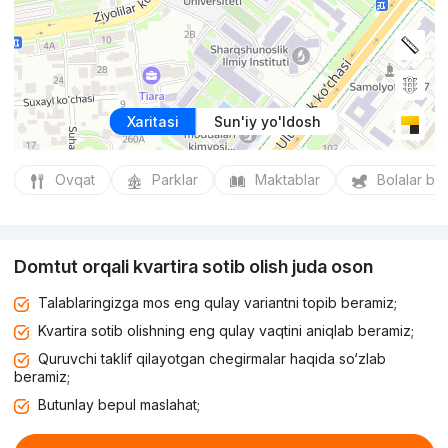
Xaritasi
Sun'iy yo'ldosh
Ovqat
Parklar
Maktablar
Bolalar bo
Domtut orqali kvartira sotib olish juda oson
Talablaringizga mos eng qulay variantni topib beramiz;
Kvartira sotib olishning eng qulay vaqtini aniqlab beramiz;
Quruvchi taklif qilayotgan chegirmalar haqida so‘zlab
beramiz;
Butunlay bepul maslahat;