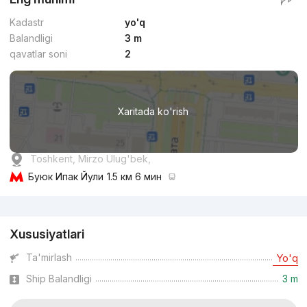
Kadastr
yo'q
Balandligi
3 m
qavatlar soni
2
Xaritada ko'rish
Toshkent, Mirzo Ulug'bek,
Буюк Ипак Йули
1.5 км 6 мин
Reklama
Xususiyatlari
Ta'mirlash
Yo'q
Ship Balandligi
3 m