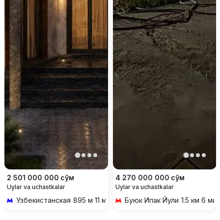
2 501 000 000
сўм
4 270 000 000
сўм
Uylar va uchastkalar
Uylar va uchastkalar
Узбекистанская
895 м 11 мин piyoda
Буюк Ипак Йули
1.5 км 6 ми