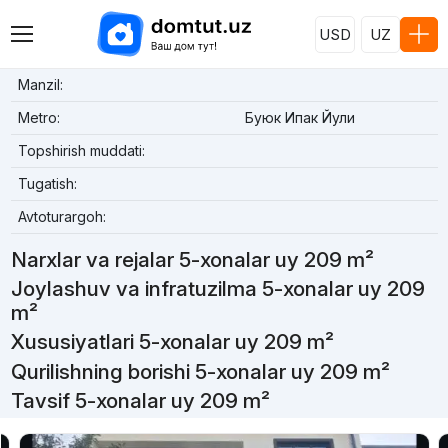
USD
UZ
Manzil:
Metro:
Буюк Ипак Йули
Topshirish muddati:
Tugatish:
Avtoturargoh:
Narxlar va rejalar 5-xonalar uy 209 m²
Joylashuv va infratuzilma 5-xonalar uy 209
m²
Xususiyatlari 5-xonalar uy 209 m²
Qurilishning borishi 5-xonalar uy 209 m²
Tavsif 5-xonalar uy 209 m²