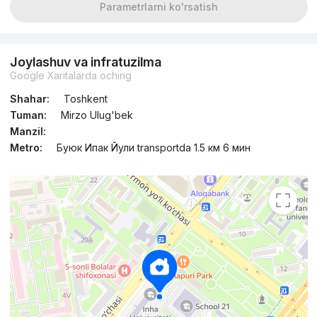
Parametrlarni ko'rsatish
Joylashuv va infratuzilma
Google Xaritalarda oching
Shahar:
Toshkent
Tuman:
Mirzo Ulug'bek
Manzil:
Metro:
Буюк Ипак Йули transportda 1.5 км 6 мин