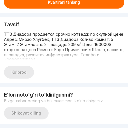
Kvartirani tanlang
Tavsif
ТТЗ Диадора продается срочно коттедж по скупной цене
Адрес: Мирзо Улугбек, ТТЗ Диадора Кол-во комнат: 5
Этаж: 2 Этажность: 2 Площадь: 209 м² Цена: 160000$
стартовая цена Ремонт: Евро Примечание: Школа, паркинг,
площадка, развитая инфраструктура. Телефон:
+998998215424
Ko'proq
E'lon noto'g'ri to'ldirilganmi?
Bizga xabar bering va biz muammoni ko‘rib chiqamiz
Shikoyat qiling