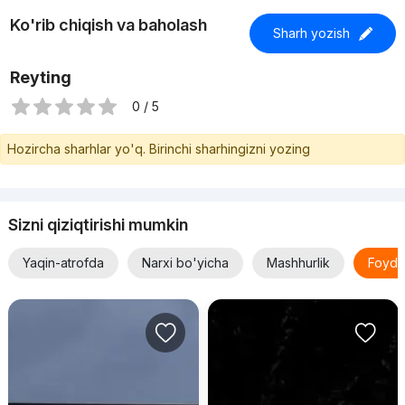
Ko'rib chiqish va baholash
Sharh yozish
Reyting
0 / 5
Hozircha sharhlar yo'q. Birinchi sharhingizni yozing
Sizni qiziqtirishi mumkin
Yaqin-atrofda
Narxi bo'yicha
Mashhurlik
Foyda