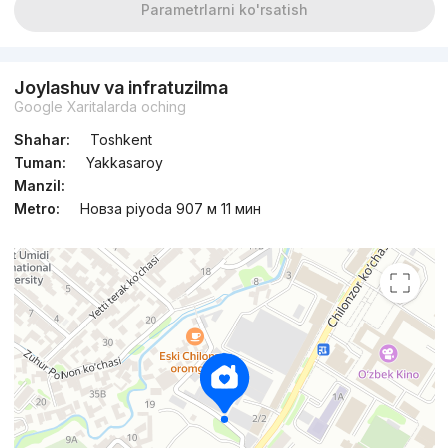
Parametrlarni ko'rsatish
Joylashuv va infratuzilma
Google Xaritalarda oching
Shahar:
Toshkent
Tuman:
Yakkasaroy
Manzil:
Metro:
Новза piyoda 907 м 11 мин