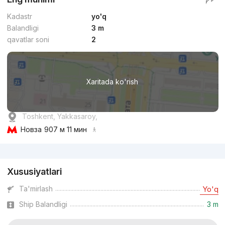
Kadastr
yo'q
Balandligi
3 m
qavatlar soni
2
Xaritada ko'rish
Toshkent, Yakkasaroy,
Новза
907 м 11 мин
Reklama
Xususiyatlari
Ta'mirlash
Yo'q
Ship Balandligi
3 m