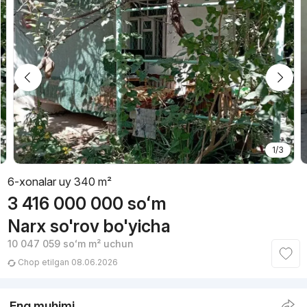
1/3
6-xonalar uy 340 m²
3 416 000 000
soʻm
Narx so'rov bo'yicha
10 047 059
soʻm
m² uchun
Chop etilgan 08.06.2026
Eng muhimi