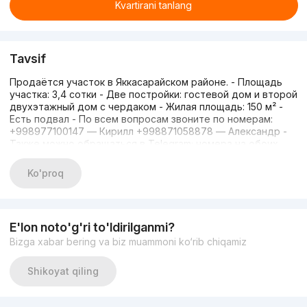
Kvartirani tanlang
Tavsif
Продаётся участок в Яккасарайском районе. - Площадь
участка: 3,4 сотки - Две постройки: гостевой дом и второй
двухэтажный дом с чердаком - Жилая площадь: 150 м² -
Есть подвал - По всем вопросам звоните по номерам:
+998977100147 — Кирилл +998871058878 — Александр -
Также можно обращаться в Telegram; номера на обоих
телефонах.
Ko'proq
E'lon noto'g'ri to'ldirilganmi?
Bizga xabar bering va biz muammoni ko‘rib chiqamiz
Shikoyat qiling