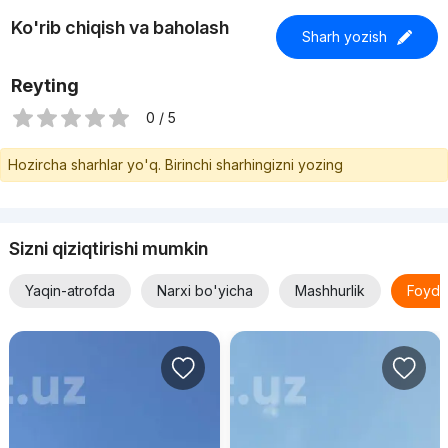
Ko'rib chiqish va baholash
Sharh yozish
Reyting
0 / 5
Hozircha sharhlar yo'q. Birinchi sharhingizni yozing
Sizni qiziqtirishi mumkin
Yaqin-atrofda
Narxi bo'yicha
Mashhurlik
Foyda