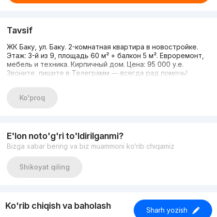
Tavsif
ЖК Баку, ул. Баку. 2-комнатная квартира в новостройке.
Этаж: 3-й из 9, площадь 60 м² + балкон 5 м². Евроремонт,
мебель и техника. Кирпичный дом. Цена: 95 000 у.е.
Звоните, пишите в Телеграмм — всегда рад помочь!
Ko'proq
E'lon noto'g'ri to'ldirilganmi?
Bizga xabar bering va biz muammoni ko‘rib chiqamiz
Shikoyat qiling
Ko'rib chiqish va baholash
Sharh yozish