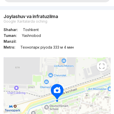
Joylashuv va infratuzilma
Google Xaritalarda oching
Shahar:
Toshkent
Tuman:
Yashnobod
Manzil:
Metro:
Технопарк piyoda 333 м 4 мин