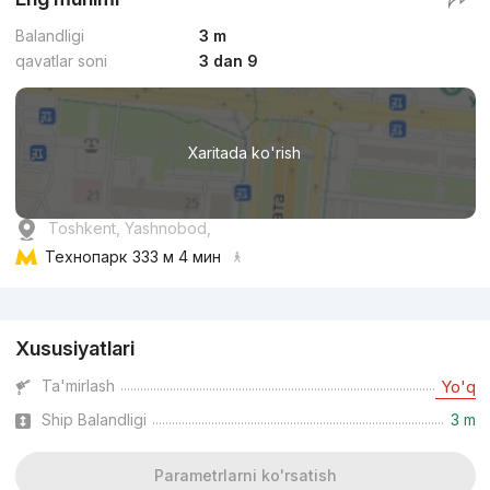
Balandligi
3 m
qavatlar soni
3 dan 9
Xaritada ko'rish
Toshkent, Yashnobod,
Технопарк
333 м 4 мин
Reklama
Xususiyatlari
Ta'mirlash
Yo'q
Ship Balandligi
3 m
Parametrlarni ko'rsatish