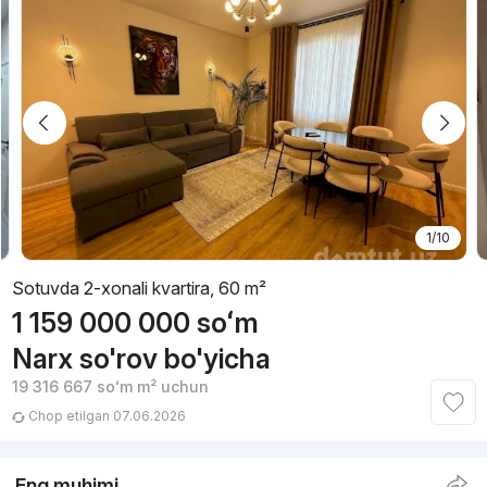
1/10
Sotuvda 2-xonali kvartira, 60 m²
1 159 000 000
soʻm
Narx so'rov bo'yicha
19 316 667
soʻm
m² uchun
Chop etilgan 07.06.2026
Eng muhimi