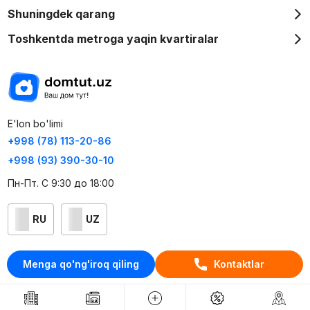
Shuningdek qarang
Toshkentda metroga yaqin kvartiralar
E'lon bo'limi
+998 (78) 113-20-86
+998 (93) 390-30-10
Пн-Пт. С 9:30 до 18:00
RU
UZ
Kontaktlar
Menga qo'ng'iroq qiling
Kontaktlar
loyiha haqida
Webnow © loyihasi