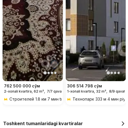
762 500 000
сўм
306 514 798
сўм
2-xonali kvartira, 62 m²,
7/7 qavat
1-xonali kvartira, 32 m²,
8/9 qavat
Строителей
1.8 км 7 мин transportda
Технопарк
333 м 4 мин piy
Toshkent tumanlaridagi kvartiralar