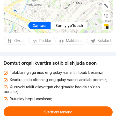
Xaritasi
Sun'iy yo'ldosh
Ovqat
Parklar
Maktablar
Bolalar bo
Domtut orqali kvartira sotib olish juda oson
Talablaringizga mos eng qulay variantni topib beramiz;
Kvartira sotib olishning eng qulay vaqtini aniqlab beramiz;
Quruvchi taklif qilayotgan chegirmalar haqida so‘zlab
beramiz;
Butunlay bepul maslahat;
Kvartirani tanlang