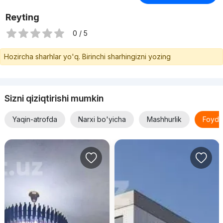
Reyting
0 / 5
Hozircha sharhlar yo'q. Birinchi sharhingizni yozing
Sizni qiziqtirishi mumkin
Yaqin-atrofda
Narxi bo'yicha
Mashhurlik
Foyda