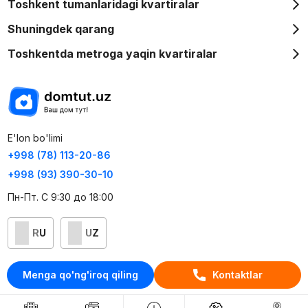
Toshkent tumanlaridagi kvartiralar
Shuningdek qarang
Toshkentda metroga yaqin kvartiralar
E'lon bo'limi
+998 (78) 113-20-86
+998 (93) 390-30-10
Пн-Пт. С 9:30 до 18:00
RU
UZ
Kontaktlar
Menga qo'ng'iroq qiling
Kontaktlar
loyiha haqida