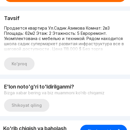
Tavsif
Продается квартира Ул.Садик Азимова Комнат: 2в3
Площадь: 62м2 Этаж: 2 Этажность: 5 Евроремонт.
Укомплектована с мебелью и техникой. Рядом находится
школа садик супермаркет развитая инфраструктура все в
шаговой доступности . Цена 118.000 $ Без торга
Ko'proq
E'lon noto'g'ri to'ldirilganmi?
Bizga xabar bering va biz muammoni ko‘rib chiqamiz
Shikoyat qiling
Ko'rib chiqish va baholash