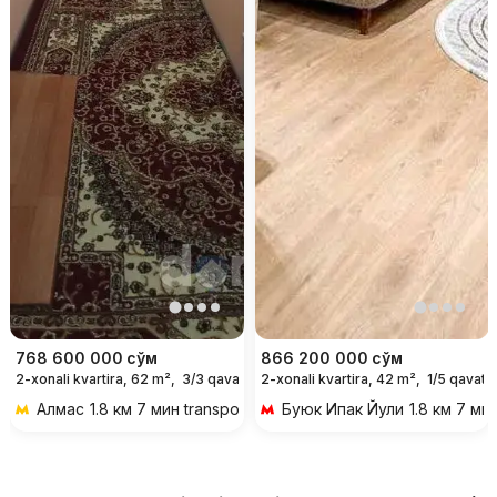
768 600 000
сўм
866 200 000
сўм
2-xonali kvartira, 62 m²,
3/3 qavat
2-xonali kvartira, 42 m²,
1/5 qavat
Алмас
1.8 км 7 мин transportda
Буюк Ипак Йули
1.8 км 7 ми