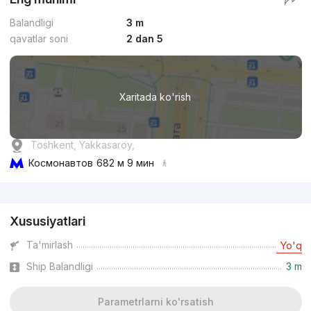
Balandligi
3 m
qavatlar soni
2 dan 5
Xaritada ko'rish
Toshkent, Yakkasaroy,
Космонавтов
682 м 9 мин
Reklama
Xususiyatlari
Ta'mirlash
Yo'q
Ship Balandligi
3 m
Parametrlarni ko'rsatish