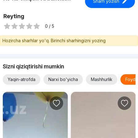
Sharh yozish
Reyting
0 / 5
Hozircha sharhlar yo'q. Birinchi sharhingizni yozing
Sizni qiziqtirishi mumkin
Yaqin-atrofda
Narxi bo'yicha
Mashhurlik
Foyda