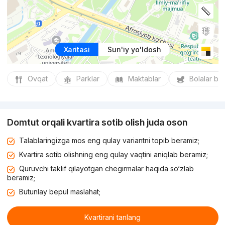
Xaritasi
Sun'iy yo'ldosh
Ovqat
Parklar
Maktablar
Bolalar bo
Domtut orqali kvartira sotib olish juda oson
Talablaringizga mos eng qulay variantni topib beramiz;
Kvartira sotib olishning eng qulay vaqtini aniqlab beramiz;
Quruvchi taklif qilayotgan chegirmalar haqida so‘zlab
beramiz;
Butunlay bepul maslahat;
Kvartirani tanlang