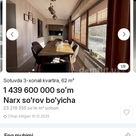
1/8
Sotuvda 3-xonali kvartira, 62 m²
1 439 600 000
soʻm
Narx so'rov bo'yicha
23 219 355
soʻm
m² uchun
Chop etilgan 10.12.2025
Eng muhimi