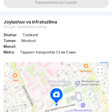
Parametrlarni ko'rsatish
Joylashuv va infratuzilma
Google Xaritalarda oching
Shahar:
Toshkent
Tuman:
Mirobod
Manzil:
Metro:
Ташкент transportda 1.3 км 5 мин