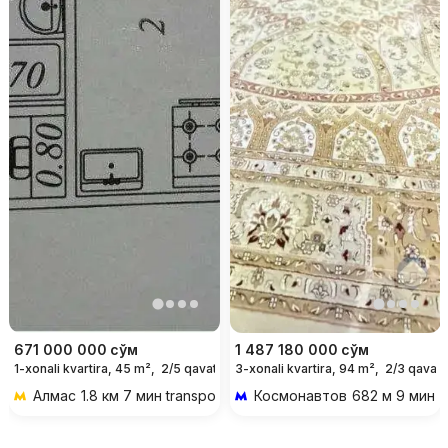
671 000 000
сўм
1 487 180 000
сўм
1-xonali kvartira, 45 m²,
2/5 qavat
3-xonali kvartira, 94 m²,
2/3 qavat
Алмас
1.8 км 7 мин transportda
Космонавтов
682 м 9 мин p