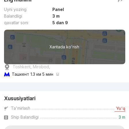
Uyni yozing
Panel
Balandligi
3 m
qavatlar soni
5 dan 9
Xaritada ko'rish
Toshkent, Mirobod,
Ташкент
1.3 км 5 мин
Reklama
Xususiyatlari
Ta'mirlash
Yo'q
Ship Balandligi
3 m