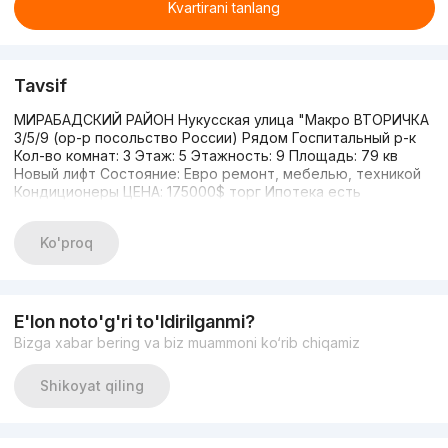
Kvartirani tanlang
Tavsif
МИРАБАДСКИЙ РАЙОН Нукусская улица "Макро ВТОРИЧКА
3/5/9 (ор-р посольство России) Рядом Госпитальный р-к
Кол-во комнат: 3 Этаж: 5 Этажность: 9 Площадь: 79 кв
Новый лифт Состояние: Евро ремонт, мебелью, техникой
Кондиционеры ЦЕНА: 175000$ торг Ипотека есть
Ko'proq
E'lon noto'g'ri to'ldirilganmi?
Bizga xabar bering va biz muammoni ko‘rib chiqamiz
Shikoyat qiling