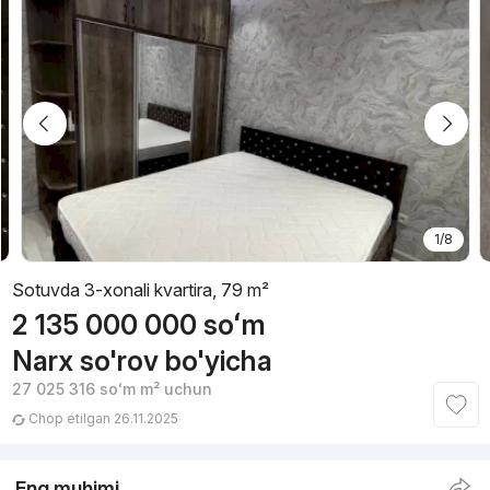
1/8
Sotuvda 3-xonali kvartira, 79 m²
2 135 000 000
soʻm
Narx so'rov bo'yicha
27 025 316
soʻm
m² uchun
Chop etilgan 26.11.2025
Eng muhimi