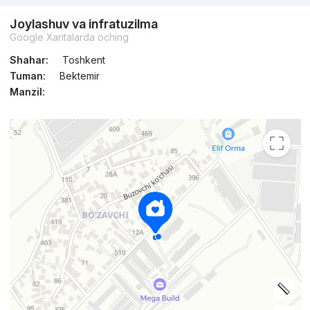
Joylashuv va infratuzilma
Google Xaritalarda oching
Shahar:
Toshkent
Tuman:
Bektemir
Manzil: