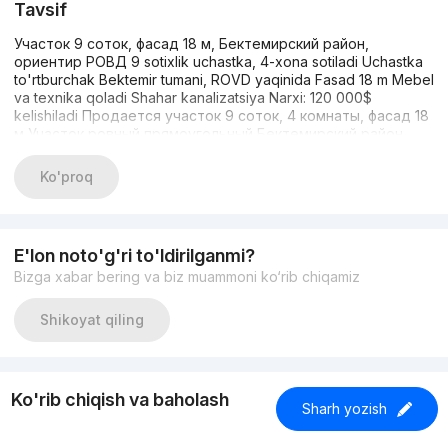
Tavsif
Участок 9 соток, фасад 18 м, Бектемирский район,
ориентир РОВД 9 sotixlik uchastka, 4-xona sotiladi Uchastka
to'rtburchak Bektemir tumani, ROVD yaqinida Fasad 18 m Mebel
va texnika qoladi Shahar kanalizatsiya Narxi: 120 000$
kelishiladi Продается участок 9 соток, 4 комнаты, фасад 18
м Участок ровный прямоугольный Бектемирский район,
рядом с РОВД Мебель и техника остаётся Городская
канализация Цена: 120 000$ договорная +99899 188 39 85
Ko'proq
E'lon noto'g'ri to'ldirilganmi?
Bizga xabar bering va biz muammoni ko‘rib chiqamiz
Shikoyat qiling
Ko'rib chiqish va baholash
Sharh yozish