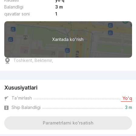
Balandligi
3 m
qavatlar soni
1
Xaritada ko'rish
Toshkent, Bektemir,
Reklama
Xususiyatlari
Ta'mirlash
Yo'q
Ship Balandligi
3 m
Parametrlarni ko'rsatish