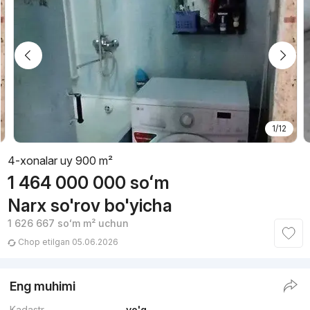
1/12
4-xonalar uy 900 m²
1 464 000 000
soʻm
Narx so'rov bo'yicha
1 626 667
soʻm
m² uchun
Chop etilgan 05.06.2026
Eng muhimi
Kadastr
yo'q