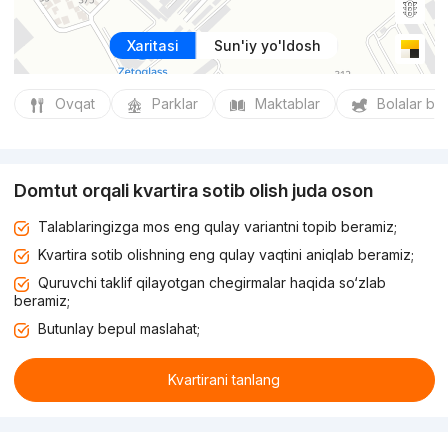
Xaritasi
Sun'iy yo'ldosh
Ovqat
Parklar
Maktablar
Bolalar bo
Domtut orqali kvartira sotib olish juda oson
Talablaringizga mos eng qulay variantni topib beramiz;
Kvartira sotib olishning eng qulay vaqtini aniqlab beramiz;
Quruvchi taklif qilayotgan chegirmalar haqida so‘zlab
beramiz;
Butunlay bepul maslahat;
Kvartirani tanlang