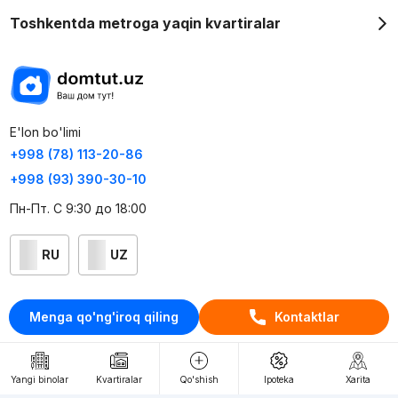
Toshkentda metroga yaqin kvartiralar
E'lon bo'limi
+998 (78) 113-20-86
+998 (93) 390-30-10
Пн-Пт. С 9:30 до 18:00
RU
UZ
Kontaktlar
Menga qo'ng'iroq qiling
Kontaktlar
loyiha haqida
Webnow © loyihasi
Yangi binolar
Kvartiralar
Qo'shish
Ipoteka
Xarita