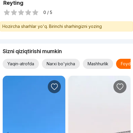
Reyting
0 / 5
Hozircha sharhlar yo'q. Birinchi sharhingizni yozing
Sizni qiziqtirishi mumkin
Yaqin-atrofda
Narxi bo'yicha
Mashhurlik
Foyda