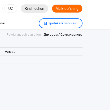
UZ
Kirish uchun
Mulk qo'shing
ilar
Ipotekani hisoblash
Foydalanuvchidan e'lon:
Дилором Абдурахманова
Алмас