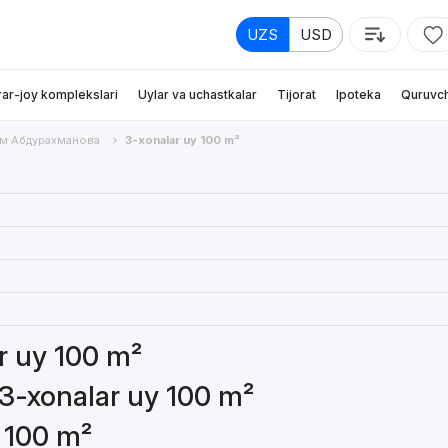
UZS
USD
rar-joy komplekslari
Uylar va uchastkalar
Tijorat
Ipoteka
Quruvch
м Абдурахманова
3-xonalar uy 100 m²
ar uy 100 m²
 3-xonalar uy 100 m²
y 100 m²