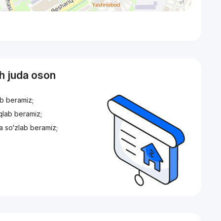
sh juda oson
ib beramiz;
iqlab beramiz;
a so‘zlab beramiz;