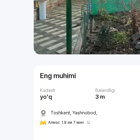
Eng muhimi
Kadastr
Balandligi
yo'q
3 m
Toshkent, Yashnobod,
Алмас
1.8 км 7 мин