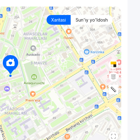
Xaritasi
Sun'iy yo'ldosh