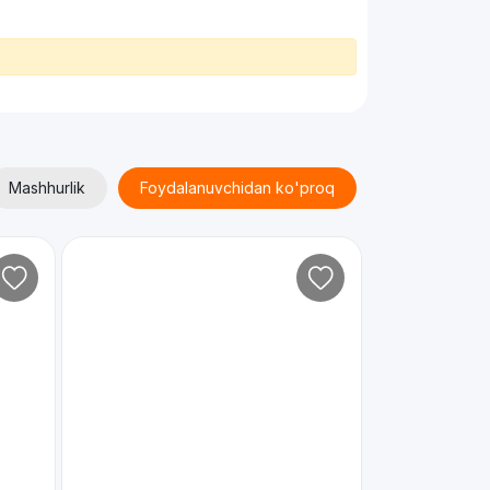
Mashhurlik
Foydalanuvchidan ko'proq