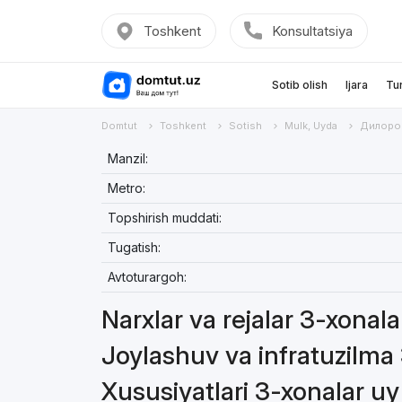
Toshkent
Konsultatsiya
Sotib olish
Ijara
Tu
Domtut
Toshkent
Sotish
Mulk, Uyda
Дилоро
Manzil:
Metro:
Topshirish muddati:
Tugatish:
Avtoturargoh:
Narxlar va rejalar 3-xonal
Joylashuv va infratuzilma
Xususiyatlari 3-xonalar u