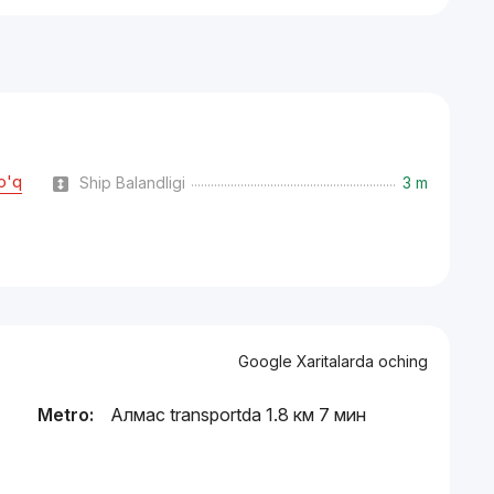
o'q
Ship Balandligi
3 m
Google Xaritalarda oching
Metro:
Алмас transportda 1.8 км 7 мин