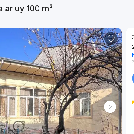
alar uy 100 m²
²
T