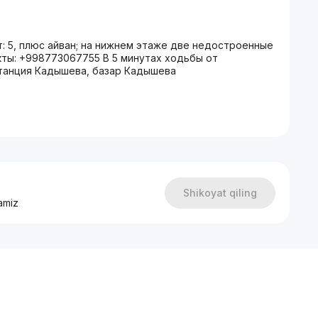
т: 5, плюс айван; на нижнем этаже две недостроенные
такты: +998773067755 В 5 минутах ходьбы от
танция Кадышева, базар Кадышева
Shikoyat qiling
amiz