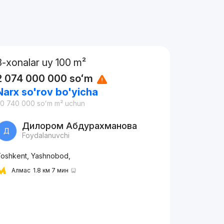
3-xonalar uy 100 m²
2 074 000 000
soʻm
Narx so'rov bo'yicha
20 740 000
soʻm
m² uchun
Дилором Абдурахманова
Д
Foydalanuvchi
oshkent, Yashnobod,
Алмас
1.8 км 7 мин