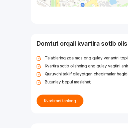
Domtut orqali kvartira sotib oli
Talablaringizga mos eng qulay variantni top
Kvartira sotib olishning eng qulay vaqtini an
Quruvchi taklif qilayotgan chegirmalar haqid
Butunlay bepul maslahat;
Kvartirani tanlang