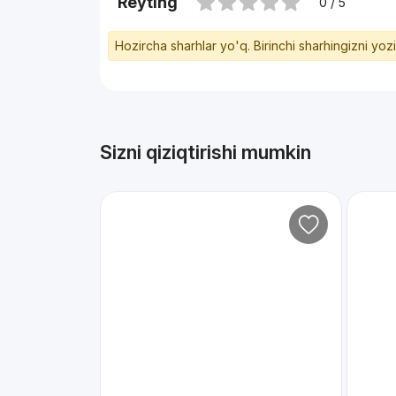
Reyting
0 / 5
Hozircha sharhlar yo'q. Birinchi sharhingizni yoz
Sizni qiziqtirishi mumkin