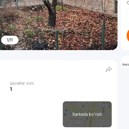
1/11
Rek
qavatlar soni
1
Xaritada ko'rish