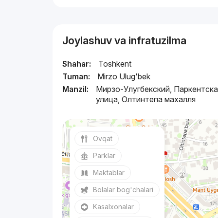
Joylashuv va infratuzilma
Shahar:
Toshkent
Tuman:
Mirzo Ulug'bek
Manzil:
Мирзо-Улугбекский, Паркентска
улица, Олтинтепа махалля
Ovqat
Parklar
Maktablar
Bolalar bog'chalari
Kasalxonalar