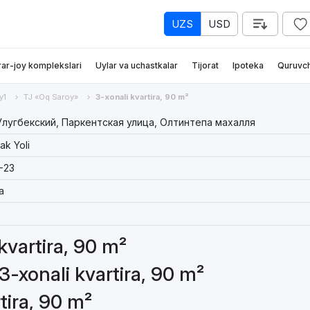
UZS
USD
rar-joy komplekslari
Uylar va uchastkalar
Tijorat
Ipoteka
Quruvch
y1
TJ «Oq Saroy»
3-xonali kvartira, 90 m²
лугбекский, Паркентская улица, Олтинтепа махалля
ak Yoli
-23
a
 kvartira, 90 m²
3-xonali kvartira, 90 m²
tira, 90 m²