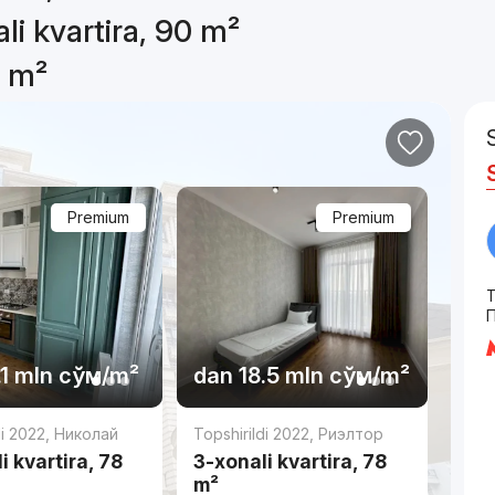
li kvartira, 90 m²
0 m²
Premium
Premium
T
.1 mln
сўм
/m²
dan
18.5 mln
сўм
/m²
di 2022
,
Николай
Topshirildi 2022
,
Риэлтор
i kvartira, 78
3-xonali kvartira, 78
m²