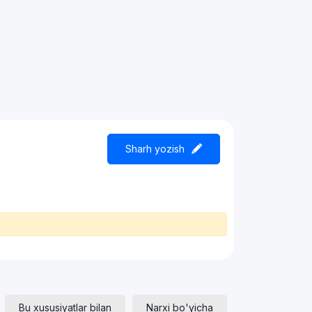
Sharh yozish
Bu xususiyatlar bilan
Narxi bo'yicha