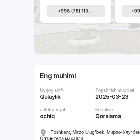
+998 (78) 113...
+99
Eng muhimi
Uy-joy sinfi
Topshirish muddati
Qulaylik
2025-03-23
avtoturargoh
Bezatish
ochiq
Qoralama
Toshkent, Mirzo Ulug'bek, Мирзо-Улугбе
Олтинтепа махалля