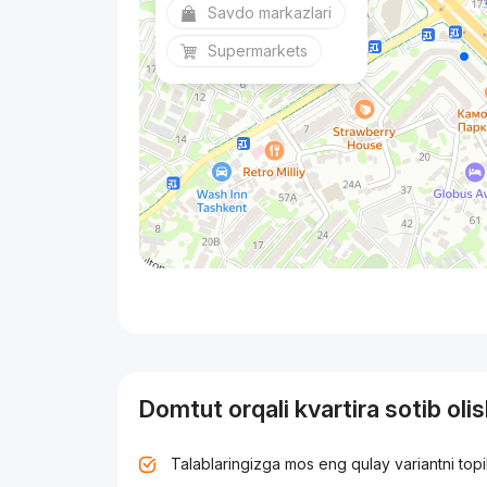
Savdo markazlari
Supermarkets
Domtut orqali kvartira sotib oli
Talablaringizga mos eng qulay variantni top