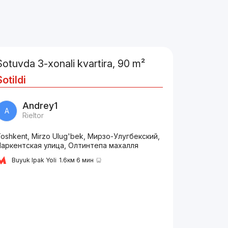
Sotuvda 3-xonali kvartira, 90 m²
Sotildi
Andrey1
A
Rieltor
oshkent, Mirzo Ulug'bek, Мирзо-Улугбекский,
Паркентская улица, Олтинтепа махалля
Buyuk Ipak Yoli
1.6км 6 мин