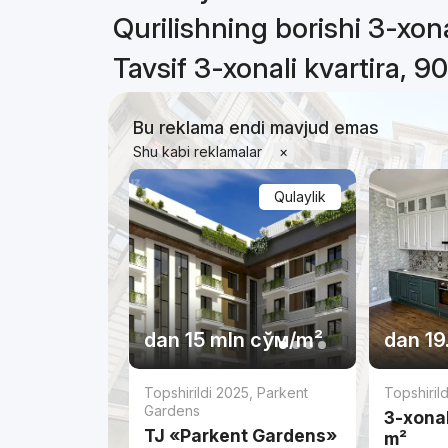
Qurilishning borishi 3-xona
Tavsif 3-xonali kvartira, 9
Bu reklama endi mavjud emas
Shu kabi reklamalar
×
Qulaylik
dan
15 mln
сўм
/m²
dan
19
Topshirildi 2025
,
Parkent
Topshiril
Gardens
3-xonal
TJ «Parkent Gardens»
m²