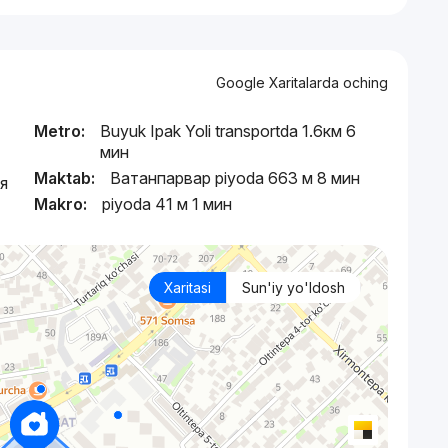
Google Xaritalarda oching
Metro:
Buyuk Ipak Yoli transportda 1.6км 6
мин
Maktab:
Ватанпарвар piyoda 663 м 8 мин
я
Makro:
piyoda 41 м 1 мин
Xaritasi
Sun'iy yo'ldosh