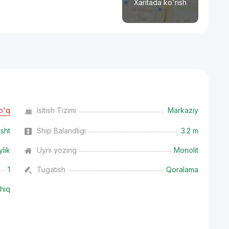
Xaritada ko'rish
o'q
Isitish Tizimi
Markaziy
isht
Ship Balandligi
3.2 m
ylik
Uyni yozing
Monolit
1
Tugatish
Qoralama
hiq