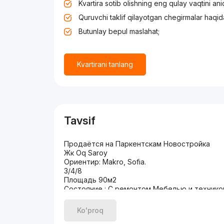
Kvartira sotib olishning eng qulay vaqtini an
Quruvchi taklif qilayotgan chegirmalar haqid
Butunlay bepul maslahat;
Kvartirani tanlang
Tavsif
Продаётся на Паркентскам Новостройка
Жк Oq Saroy
Ориентир: Makro, Sofia.
3/4/8
Площадь 90м2
Состояние : С ремонтом Мебелью и технико
140.000$
Ko'proq