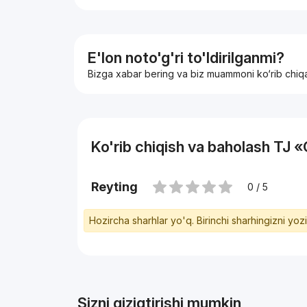
E'lon noto'g'ri to'ldirilganmi?
Bizga xabar bering va biz muammoni ko‘rib chiq
Ko'rib chiqish va baholash TJ 
Reyting
0 / 5
Hozircha sharhlar yo'q. Birinchi sharhingizni yoz
Sizni qiziqtirishi mumkin