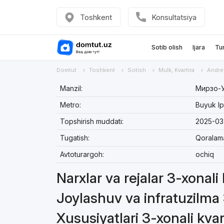
Toshkent
Konsultatsiya
Sotib olish
Ijara
Tu
Domtut
Toshkent
Sotish
Mulk, Kvartira
Andre
Manzil:
Мирзо-У
Metro:
Buyuk Ip
Topshirish muddati:
2025-03
Tugatish:
Qoralam
Avtoturargoh:
ochiq
Narxlar va rejalar 3-xonali
Joylashuv va infratuzilma 
Xususiyatlari 3-xonali kvar