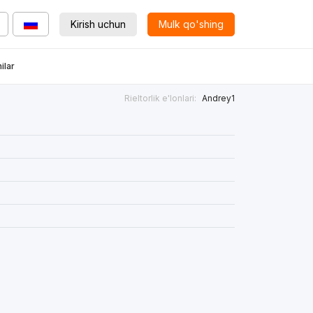
Kirish uchun
Mulk qo'shing
ilar
Rieltorlik e'lonlari:
Andrey1