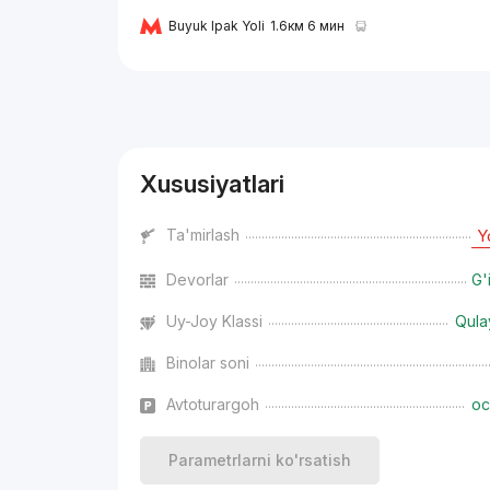
Buyuk Ipak Yoli
1.6км 6 мин
Reklama
Xususiyatlari
Ta'mirlash
Y
Devorlar
G'
Uy-Joy Klassi
Qula
Binolar soni
Avtoturargoh
oc
Parametrlarni ko'rsatish