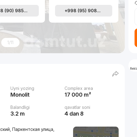
8 (90) 985...
+998 (95) 908...
1/11
Rek
Uyni yozing
Complex area
Monolit
17 000 m²
Balandligi
qavatlar soni
3.2 m
4 dan 8
кский, Паркентская улица,