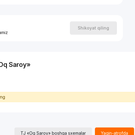
Shikoyat qiling
amiz
«Oq Saroy»
ing
TJ «Oq Saroy» boshqa sxemalar
Yaqin-atrofda