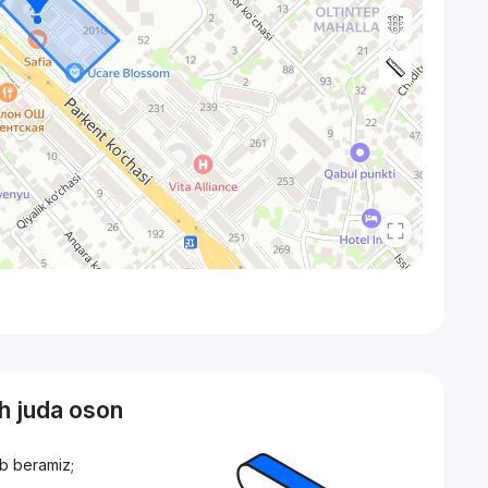
sh juda oson
ib beramiz;