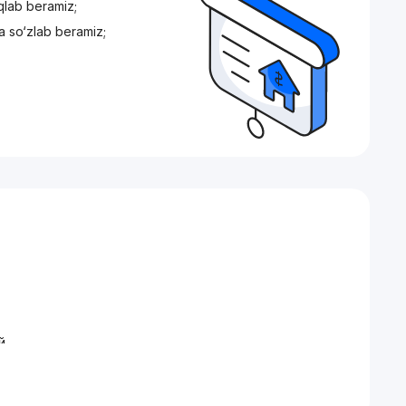
iqlab beramiz;
a so‘zlab beramiz;
й