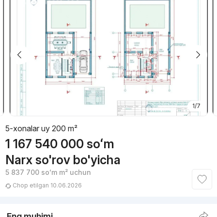
1/7
5-xonalar uy 200 m²
1 167 540 000
soʻm
Narx so'rov bo'yicha
5 837 700
soʻm
m² uchun
Chop etilgan 10.06.2026
Eng muhimi