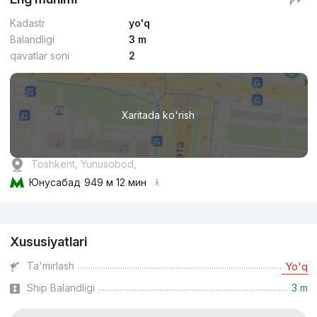
Kadastr
yo'q
Balandligi
3 m
qavatlar soni
2
Xaritada ko'rish
Toshkent, Yunusobod,
Юнусабад
949 м 12 мин
Reklama
Xususiyatlari
Ta'mirlash
Yo'q
Ship Balandligi
3 m