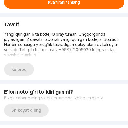
Kvartirani tanlang
Tavsif
Yangi qurilgan 6 ta kottej Qibray tumani Ongqorgonda
joylashgan, 2 qavatli, 5 xonali yangi qurilgan kottejlar sotiladi.
Har bir xonasiga yorug’lik tushadigan qulay planirovkali uylar
sotiladi. Tel qilib tushomasez +998771006020 telegramdan
yozishiz mumkun
Ko'proq
E'lon noto'g'ri to'ldirilganmi?
Bizga xabar bering va biz muammoni ko‘rib chiqamiz
Shikoyat qiling