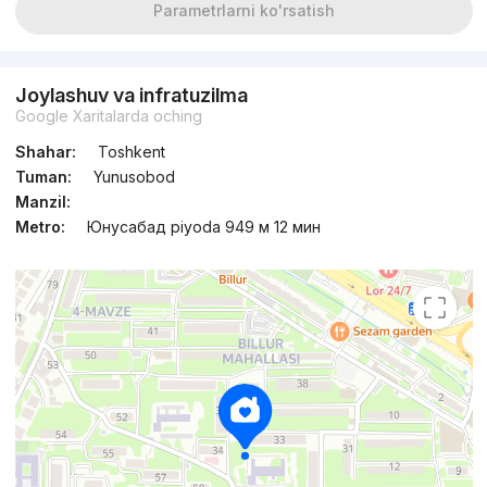
Parametrlarni ko'rsatish
Joylashuv va infratuzilma
Google Xaritalarda oching
Shahar:
Toshkent
Tuman:
Yunusobod
Manzil:
Metro:
Юнусабад piyoda 949 м 12 мин