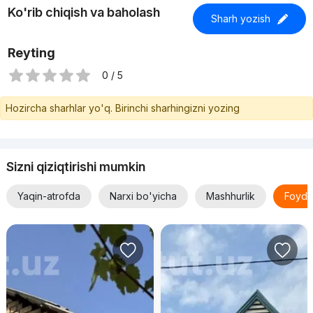
Ko'rib chiqish va baholash
Sharh yozish
Reyting
0 / 5
Hozircha sharhlar yo'q. Birinchi sharhingizni yozing
Sizni qiziqtirishi mumkin
Yaqin-atrofda
Narxi bo'yicha
Mashhurlik
Foyda