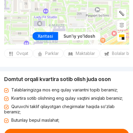
Xaritasi
Sun'iy yo'ldosh
Ovqat
Parklar
Maktablar
Bolalar bo
Domtut orqali kvartira sotib olish juda oson
Talablaringizga mos eng qulay variantni topib beramiz;
Kvartira sotib olishning eng qulay vaqtini aniqlab beramiz;
Quruvchi taklif qilayotgan chegirmalar haqida so‘zlab
beramiz;
Butunlay bepul maslahat;