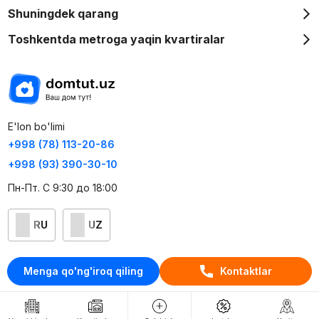
Shuningdek qarang
Toshkentda metroga yaqin kvartiralar
E'lon bo'limi
+998 (78) 113-20-86
+998 (93) 390-30-10
Пн-Пт. С 9:30 до 18:00
RU
UZ
Kontaktlar
Menga qo'ng'iroq qiling
Kontaktlar
loyiha haqida
Webnow © loyihasi