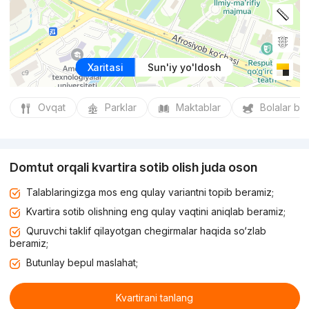
Xaritasi
Sun'iy yo'ldosh
Ovqat
Parklar
Maktablar
Bolalar bo
Domtut orqali kvartira sotib olish juda oson
Talablaringizga mos eng qulay variantni topib beramiz;
Kvartira sotib olishning eng qulay vaqtini aniqlab beramiz;
Quruvchi taklif qilayotgan chegirmalar haqida so‘zlab
beramiz;
Butunlay bepul maslahat;
Kvartirani tanlang