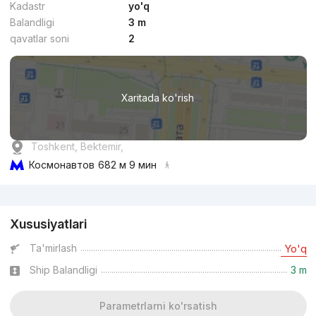
Kadastr
yo'q
Balandligi
3 m
qavatlar soni
2
Xaritada ko'rish
Toshkent, Bektemir,
Космонавтов
682 м 9 мин
Reklama
Xususiyatlari
Ta'mirlash
Yo'q
Ship Balandligi
3 m
Parametrlarni ko'rsatish