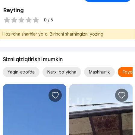
Reyting
0 / 5
Hozircha sharhlar yo'q. Birinchi sharhingizni yozing
Sizni qiziqtirishi mumkin
Yaqin-atrofda
Narxi bo'yicha
Mashhurlik
Foyda