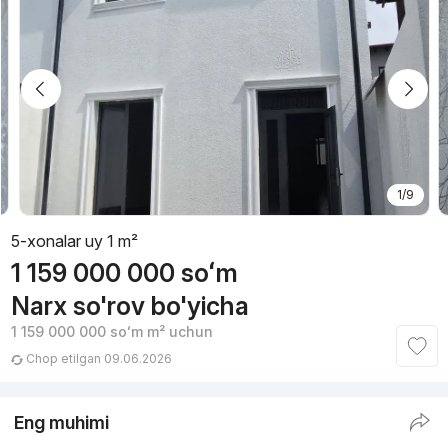
1/9
5-xonalar uy 1 m²
1 159 000 000
soʻm
Narx so'rov bo'yicha
1 159 000 000
soʻm
m² uchun
Chop etilgan 09.06.2026
Eng muhimi