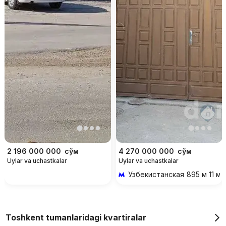
2 196 000 000
сўм
4 270 000 000
сўм
Uylar va uchastkalar
Uylar va uchastkalar
Узбекистанская
895 м 11 ми
Toshkent tumanlaridagi kvartiralar