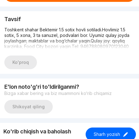
Tavsif
Toshkent shahar Bektemir 1.5 sotix hovli sotiladi.Hovlimiz 1.5
sotix, 5 xona, 3 ta sanuzel, podvalari bor. Uyumiz qulay joyda
joylashgan; maktablar va bog‘chalar yaqin.Qulay joy: qoyliq
karzinka, Food City bozori yaqin.Tel: 946788080970123040
Ko'proq
E'lon noto'g'ri to'ldirilganmi?
Bizga xabar bering va biz muammoni ko‘rib chiqamiz
Shikoyat qiling
Ko'rib chiqish va baholash
Sharh yozish