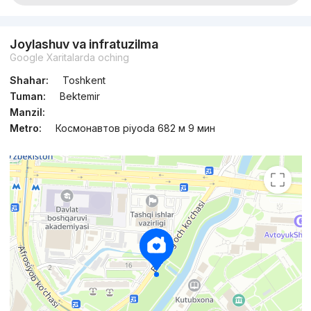
Joylashuv va infratuzilma
Google Xaritalarda oching
Shahar:
Toshkent
Tuman:
Bektemir
Manzil:
Metro:
Космонавтов piyoda 682 м 9 мин