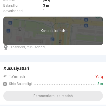
Balandligi
3 m
qavatlar soni
1
Xaritada ko'rish
Toshkent, Yunusobod,
Reklama
Xususiyatlari
Ta'mirlash
Yo'q
Ship Balandligi
3 m
Parametrlarni ko'rsatish