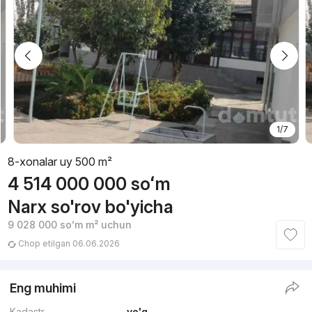
1/7
8-xonalar uy 500 m²
4 514 000 000
soʻm
Narx so'rov bo'yicha
9 028 000
soʻm
m² uchun
Chop etilgan 06.06.2026
Eng muhimi
Kadastr
yo'q