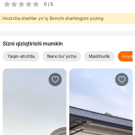
0 / 5
Hozircha sharhlar yo'q. Birinchi sharhingizni yozing
Sizni qiziqtirishi mumkin
Yaqin-atrofda
Narxi bo'yicha
Mashhurlik
Foyda