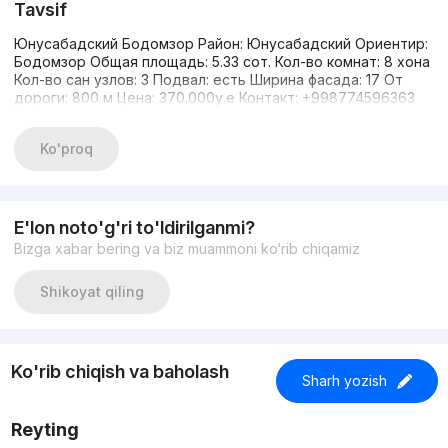
Tavsif
Юнусабадский Бодомзор Район: Юнусабадский Ориентир:
Бодомзор Общая площадь: 5.33 сот. Кол-во комнат: 8 хона
Кол-во сан узлов: 3 Подвал: есть Ширина фасада: 17 От
дороги: 800 м Цена: 370.000у.е Контакт: +998774596363
Ko'proq
E'lon noto'g'ri to'ldirilganmi?
Bizga xabar bering va biz muammoni ko‘rib chiqamiz
Shikoyat qiling
Ko'rib chiqish va baholash
Sharh yozish
Reyting