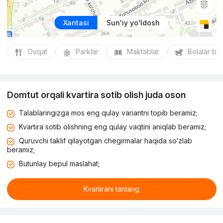
Xaritasi
Sun'iy yo'ldosh
Ovqat
Parklar
Maktablar
Bolalar bo
Domtut orqali kvartira sotib olish juda oson
Talablaringizga mos eng qulay variantni topib beramiz;
Kvartira sotib olishning eng qulay vaqtini aniqlab beramiz;
Quruvchi taklif qilayotgan chegirmalar haqida so‘zlab
beramiz;
Butunlay bepul maslahat;
Kvartirani tanlang