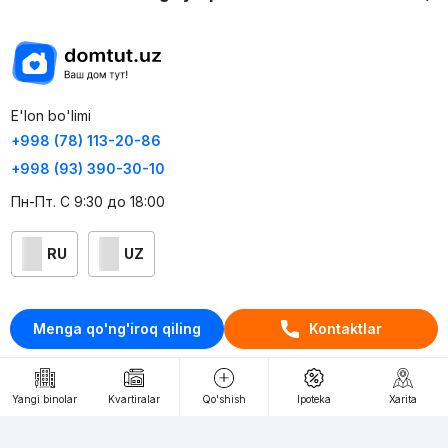
E'lon bo'limi
+998 (78) 113-20-86
+998 (93) 390-30-10
Пн-Пт. С 9:30 до 18:00
RU
UZ
Kontaktlar
Menga qo'ng'iroq qiling
Kontaktlar
loyiha haqida
Webnow © loyihasi
Yangi binolar
Kvartiralar
Qo'shish
Ipoteka
Xarita
Foydalanish shartlari