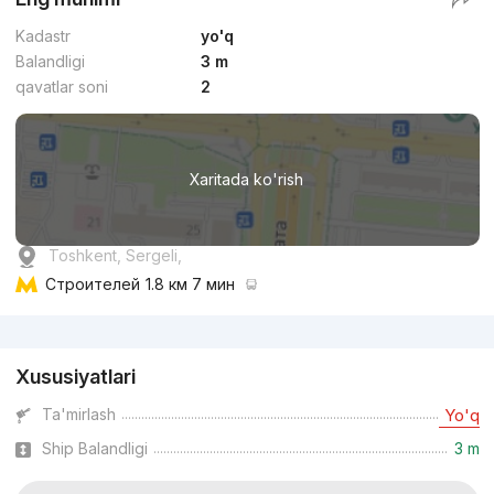
Kadastr
yo'q
Balandligi
3 m
qavatlar soni
2
Xaritada ko'rish
Toshkent, Sergeli,
Строителей
1.8 км 7 мин
Reklama
Xususiyatlari
Ta'mirlash
Yo'q
Ship Balandligi
3 m