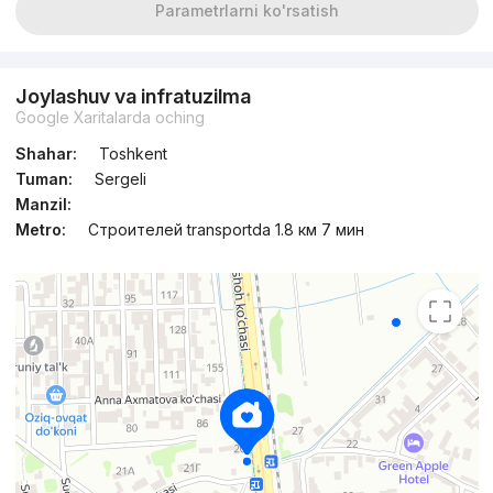
Parametrlarni ko'rsatish
Joylashuv va infratuzilma
Google Xaritalarda oching
Shahar:
Toshkent
Tuman:
Sergeli
Manzil:
Metro:
Строителей transportda 1.8 км 7 мин