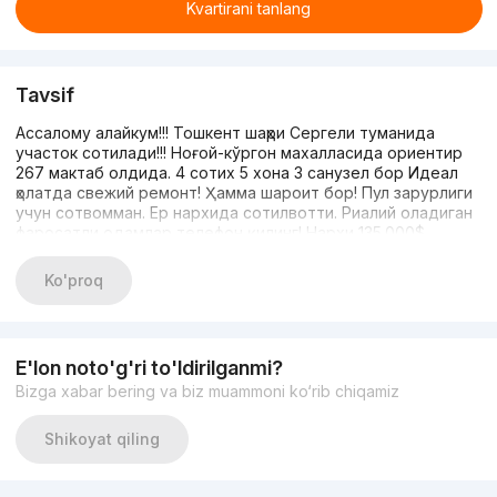
Kvartirani tanlang
Tavsif
Ассалому алайкум!!! Тошкент шаҳри Сергели туманида
участок сотилади!!! Ноғой-кўргон махалласида ориентир
267 мактаб олдида. 4 сотих 5 хона 3 санузел бор Идеал
ҳолатда свежий ремонт! Ҳамма шароит бор! Пул зарурлиги
учун сотвомман. Ер нархида сотилвотти. Риалий оладиган
фаросатли одамлар телефон қилинг! Нархи 135.000$
суннатига келишамиз. 90-816-36-66
Ko'proq
E'lon noto'g'ri to'ldirilganmi?
Bizga xabar bering va biz muammoni ko‘rib chiqamiz
Shikoyat qiling