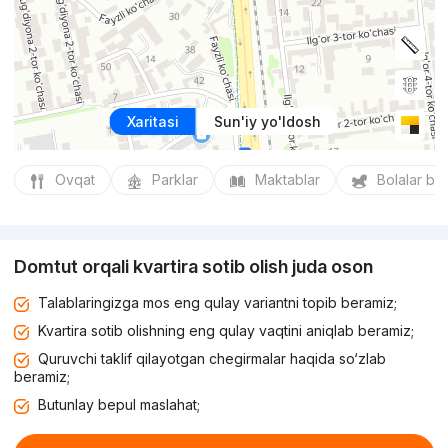
Xaritasi
Sun'iy yo'ldosh
Ovqat
Parklar
Maktablar
Bolalar bo
Domtut orqali kvartira sotib olish juda oson
Talablaringizga mos eng qulay variantni topib beramiz;
Kvartira sotib olishning eng qulay vaqtini aniqlab beramiz;
Quruvchi taklif qilayotgan chegirmalar haqida so‘zlab
beramiz;
Butunlay bepul maslahat;