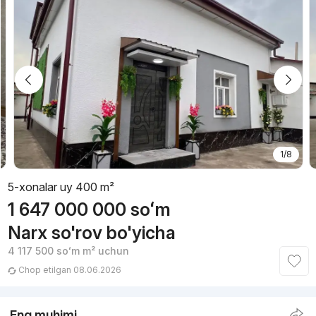
1/8
5-xonalar uy 400 m²
1 647 000 000
soʻm
Narx so'rov bo'yicha
4 117 500
soʻm
m² uchun
Chop etilgan 08.06.2026
Eng muhimi