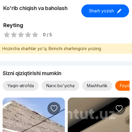
Ko'rib chiqish va baholash
Sharh yozish
Reyting
0 / 5
Hozircha sharhlar yo'q. Birinchi sharhingizni yozing
Sizni qiziqtirishi mumkin
Yaqin-atrofda
Narxi bo'yicha
Mashhurlik
Foyda