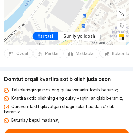
Xaritasi
Sun'iy yo'ldosh
Ovqat
Parklar
Maktablar
Bolalar bo
Domtut orqali kvartira sotib olish juda oson
Talablaringizga mos eng qulay variantni topib beramiz;
Kvartira sotib olishning eng qulay vaqtini aniqlab beramiz;
Quruvchi taklif qilayotgan chegirmalar haqida so‘zlab
beramiz;
Butunlay bepul maslahat;