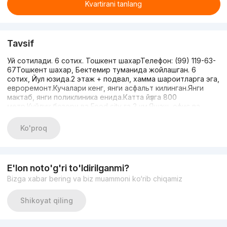
Kvartirani tanlang
Tavsif
Уй сотилади. 6 сотих. Тошкент шахарТелефон: (99) 119-63-
67Тошкент шахар, Бектемир туманида жойлашган. 6
сотих, Йул юзида.2 этаж + подвал, хамма шароитларга эга,
евроремонт.Кучалари кенг, янги асфальт килинган.Янги
мактаб, янги поликлиника енида.Катта йүлга 800
метр.Куйлик бозори ва Food city га 3 км.Яшаш, офис ва
бизнес учун кулай локация.Узимизнинг уй.Телефон: (99) 119-
63-67Бектемирский район, вдоль дорогиУчасток: 6
Ko'proq
сотокДом: 2 этажа + подвалСовременный евроремонтВсе
условия для комфортного проживанияШирокие улицы,
новый асфальтРядом новая школа и поликлиникаДо
большой дороги — 800 мДо Куйлюкский рынок и Food City
E'lon noto'g'ri to'ldirilganmi?
— 3 кмПодходит для проживания, офиса или бизнесаДом
Bizga xabar bering va biz muammoni ko‘rib chiqamiz
продаётся от собственника
Shikoyat qiling