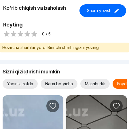
Ko'rib chiqish va baholash
Sharh yozish
Reyting
0 / 5
Hozircha sharhlar yo'q. Birinchi sharhingizni yozing
Sizni qiziqtirishi mumkin
Yaqin-atrofda
Narxi bo'yicha
Mashhurlik
Foyda