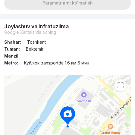
Parametrlarni ko'rsatish
Joylashuv va infratuzilma
Google Xaritalarda oching
Shahar:
Toshkent
Tuman:
Bektemir
Manzil:
Metro:
Куйлюк transportda 1.6 км 6 мин