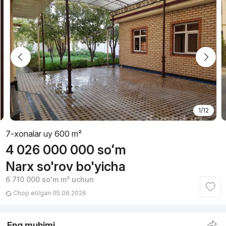
1/12
7-xonalar uy 600 m²
4 026 000 000
soʻm
Narx so'rov bo'yicha
6 710 000
soʻm
m² uchun
Chop etilgan 05.06.2026
Eng muhimi