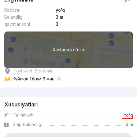
Kadastr
yo'q
Balandligi
3 m
qavatlar soni
3
Xaritada ko'rish
Toshkent, Bektemir,
Куйлюк
1.6 км 6 мин
Reklama
Xususiyatlari
Ta'mirlash
Yo'q
Ship Balandligi
3 m