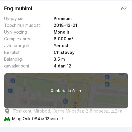
Eng muhimi
Uy-joy sinfi
Premium
Topshirish muddati
2018-12-01
Uyni yozing
Monolit
Complex area
6 000 m²
avtoturargoh
Yer osti
Bezatish
Chistovoy
Balandligi
3.5 m
qavatlar soni
4 dan 12
Xaritada ko'rish
Toshkent, Mirobod, Катта Мирабад 2-й проезд, д.24a
Ming Orik
984 м 12 мин
Reklama