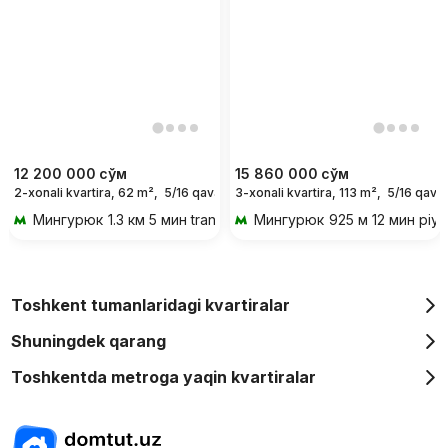
12 200 000
сўм
15 860 000
сўм
2-xonali kvartira, 62 m²,
5/16 qavat
3-xonali kvartira, 113 m²,
5/16 qavat
For days
Мингурюк
1.3 км 5 мин transportda
Мингурюк
925 м 12 мин piy
Toshkent tumanlaridagi kvartiralar
Shuningdek qarang
Toshkentda metroga yaqin kvartiralar