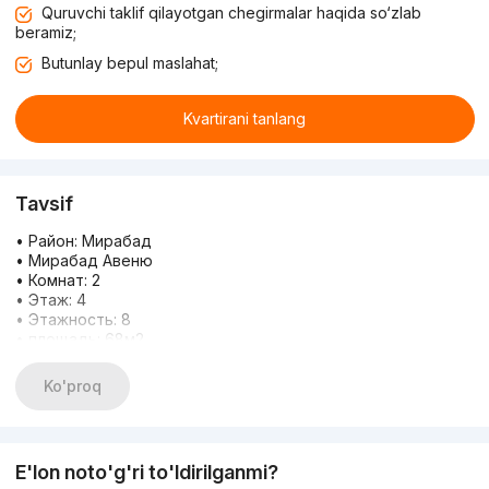
Quruvchi taklif qilayotgan chegirmalar haqida so‘zlab
beramiz;
Butunlay bepul maslahat;
Kvartirani tanlang
Tavsif
• Район: Мирабад
• Мирабад Авеню
• Комнат: 2
• Этаж: 4
• Этажность: 8
• площадь: 68м2
• Цена: 1000 у.е.
- Мы собрали для Вас самые привлекательные варианты ,
Ko'proq
чтобы Вы смогли найти идеальное жильé по центральной
локации.
- При работе , каждый Наш сотрудник учитывает все
необходимые нюансы и предпочтения , итог чего -
E'lon noto'g'ri to'ldirilganmi?
заканчивается успешной сделкой.