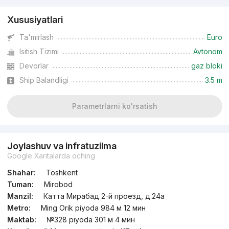
Xususiyatlari
Ta'mirlash
Euro
Isitish Tizimi
Avtonom
Devorlar
gaz bloki
Ship Balandligi
3.5 m
Parametrlarni ko'rsatish
Joylashuv va infratuzilma
Google Xaritalarda oching
Shahar:
Toshkent
Tuman:
Mirobod
Manzil:
Катта Мирабад 2-й проезд, д.24a
Metro:
Ming Orik piyoda 984 м 12 мин
Maktab:
№328 piyoda 301 м 4 мин