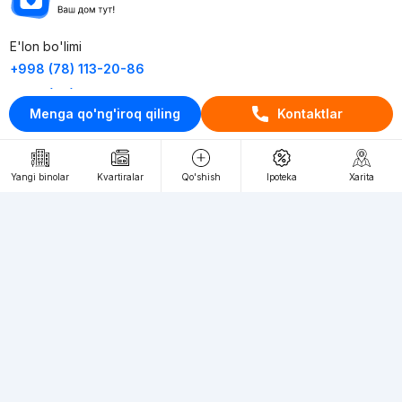
E'lon bo'limi
+998 (78) 113-20-86
+998 (93) 390-30-10
Menga qo'ng'iroq qiling
Kontaktlar
Пн-Пт. С 9:30 до 18:00
RU
UZ
Yangi binolar
Kvartiralar
Qo'shish
Ipoteka
Xarita
Kontaktlar
loyiha haqida
Webnow © loyihasi
Foydalanish shartlari
Maxfiylik siyosati
Ommaviy taklif