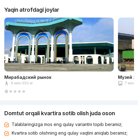
Yaqin atrofdagi joylar
Мирабадский рынок
Музей ж
8 мин 550 м
7 мин 2
Domtut orqali kvartira sotib olish juda oson
Talablaringizga mos eng qulay variantni topib beramiz;
Kvartira sotib olishning eng qulay vaqtini aniqlab beramiz;