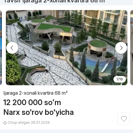
Tavsif Ijaraga 2-xonali kvartira 68 m²
1/16
Ijaraga 2-xonali kvartira 68 m²
12 200 000
soʻm
Narx so'rov bo'yicha
Chop etilgan 28.01.2026