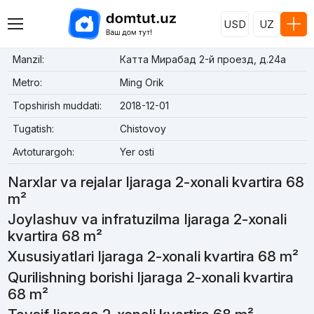
USD
UZ
Manzil:
Катта Мирабад 2-й проезд, д.24a
Metro:
Ming Orik
Topshirish muddati:
2018-12-01
Tugatish:
Chistovoy
Avtoturargoh:
Yer osti
Narxlar va rejalar Ijaraga 2-xonali kvartira 68
m²
Joylashuv va infratuzilma Ijaraga 2-xonali
kvartira 68 m²
Xususiyatlari Ijaraga 2-xonali kvartira 68 m²
Qurilishning borishi Ijaraga 2-xonali kvartira
68 m²