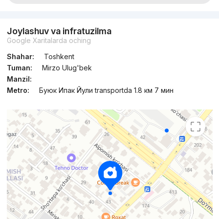
Joylashuv va infratuzilma
Google Xaritalarda oching
Shahar:
Toshkent
Tuman:
Mirzo Ulug'bek
Manzil:
Metro:
Буюк Ипак Йули transportda 1.8 км 7 мин