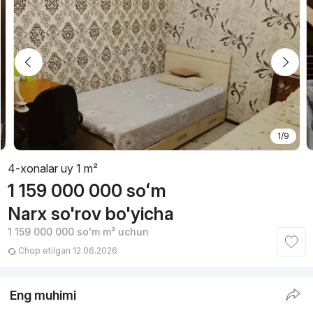
1/9
4-xonalar uy 1 m²
1 159 000 000
soʻm
Narx so'rov bo'yicha
1 159 000 000
soʻm
m² uchun
Chop etilgan 12.06.2026
Eng muhimi