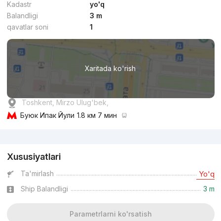
Kadastr
yo'q
Balandligi
3 m
qavatlar soni
1
Xaritada ko'rish
Toshkent, Mirzo Ulug'bek,
Буюк Ипак Йули
1.8 км 7 мин
Reklama
Xususiyatlari
Ta'mirlash
Yo'q
Ship Balandligi
3 m
Parametrlarni ko'rsatish