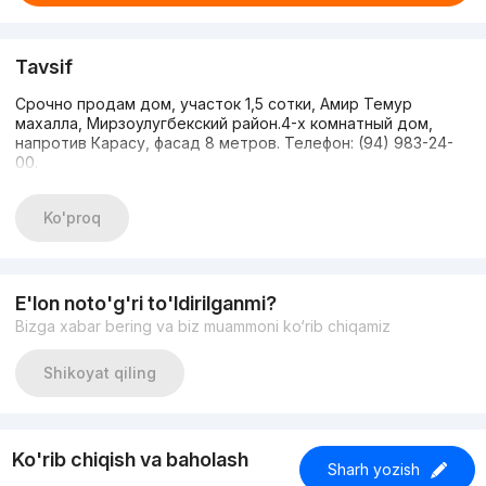
Tavsif
Срочно продам дом, участок 1,5 сотки, Амир Темур
махалла, Мирзоулугбекский район.4-х комнатный дом,
напротив Карасу, фасад 8 метров. Телефон: (94) 983-24-
00.
Ko'proq
E'lon noto'g'ri to'ldirilganmi?
Bizga xabar bering va biz muammoni ko‘rib chiqamiz
Shikoyat qiling
Ko'rib chiqish va baholash
Sharh yozish