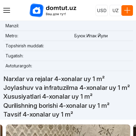
USD
UZ
Manzil:
Metro:
Буюк Ипак Йули
Topshirish muddati:
Tugatish:
Avtoturargoh:
Narxlar va rejalar 4-xonalar uy 1 m²
Joylashuv va infratuzilma 4-xonalar uy 1 m²
Xususiyatlari 4-xonalar uy 1 m²
Qurilishning borishi 4-xonalar uy 1 m²
Tavsif 4-xonalar uy 1 m²