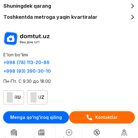
Shuningdek qarang
Toshkentda metroga yaqin kvartiralar
E'lon bo'limi
+998 (78) 113-20-86
+998 (93) 390-30-10
Пн-Пт. С 9:30 до 18:00
RU
UZ
Kontaktlar
Menga qo'ng'iroq qiling
Kontaktlar
loyiha haqida
Webnow © loyihasi