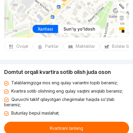
Xaritasi
Sun'iy yo'ldosh
Ovqat
Parklar
Maktablar
Bolalar bo
Domtut orqali kvartira sotib olish juda oson
Talablaringizga mos eng qulay variantni topib beramiz;
Kvartira sotib olishning eng qulay vaqtini aniqlab beramiz;
Quruvchi taklif qilayotgan chegirmalar haqida so‘zlab
beramiz;
Butunlay bepul maslahat;
Kvartirani tanlang