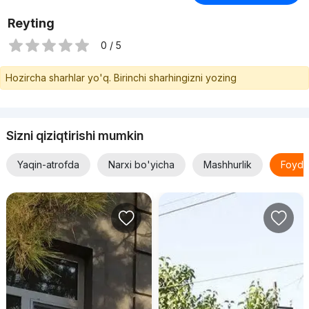
Reyting
0 / 5
Hozircha sharhlar yo'q. Birinchi sharhingizni yozing
Sizni qiziqtirishi mumkin
Yaqin-atrofda
Narxi bo'yicha
Mashhurlik
Foyda