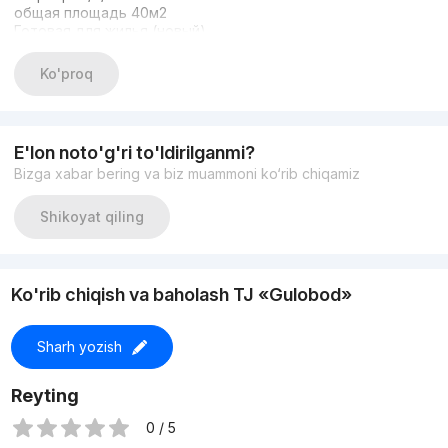
общая площадь 40м2
Готовая для жилья (новый)
Имеется котел
Газ вода свет канализация +
Ko'proq
Лифт работает+
Дом вдоль дороги
Рядом рынок Чорсу, Мечеть, магазины, школа , детский
сад и др.
E'lon noto'g'ri to'ldirilganmi?
цена 54500
Bizga xabar bering va biz muammoni ko‘rib chiqamiz
Shikoyat qiling
Ko'rib chiqish va baholash TJ «Gulobod»
Sharh yozish
Reyting
0 / 5