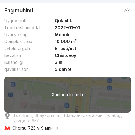
Eng muhimi
Uy-joy sinfi
Qulaylik
Topshirish muddati
2022-01-01
Uyni yozing
Monolit
Complex area
10 000 m²
avtoturargoh
Er usti/osti
Bezatish
Chistovoy
Balandligi
3 m
qavatlar soni
5 dan 9
Xaritada ko'rish
Toshkent, Shayxontohur, Шайхонтохурский, Гулабад
улица, д.85/1
Chorsu
723 м 9 мин