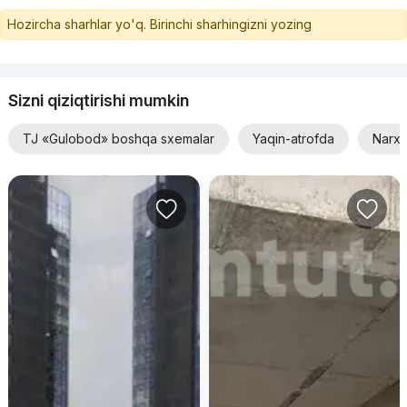
Hozircha sharhlar yo'q. Birinchi sharhingizni yozing
Sizni qiziqtirishi mumkin
TJ «Gulobod» boshqa sxemalar
Yaqin-atrofda
Narxi