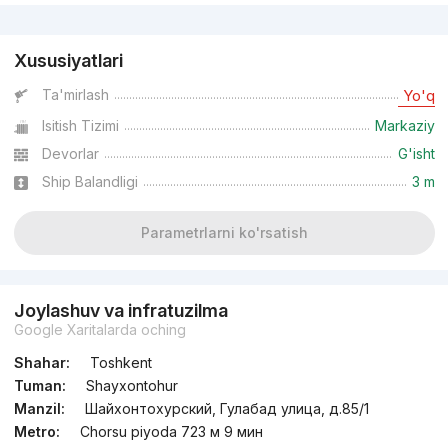
Reklama
Xususiyatlari
Ta'mirlash
Yo'q
Isitish Tizimi
Markaziy
Devorlar
G'isht
Ship Balandligi
3 m
Parametrlarni ko'rsatish
Joylashuv va infratuzilma
Google Xaritalarda oching
Shahar:
Toshkent
Tuman:
Shayxontohur
Manzil:
Шайхонтохурский, Гулабад улица, д.85/1
Metro:
Chorsu piyoda 723 м 9 мин