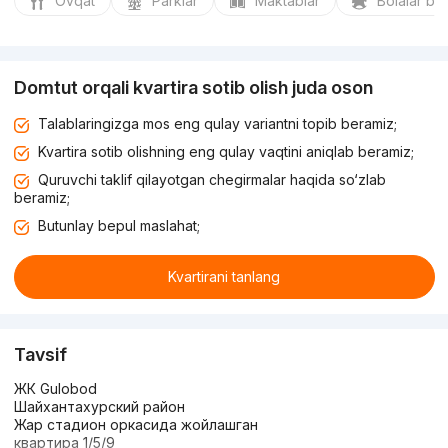
Ovqat
Parklar
Maktablar
Bolalar bo
Domtut orqali kvartira sotib olish juda oson
Talablaringizga mos eng qulay variantni topib beramiz;
Kvartira sotib olishning eng qulay vaqtini aniqlab beramiz;
Quruvchi taklif qilayotgan chegirmalar haqida so‘zlab
beramiz;
Butunlay bepul maslahat;
Kvartirani tanlang
Tavsif
ЖК Gulobod
Шайхантахурский район
Жар стадион оркасида жойлашган
квартира 1/5/9