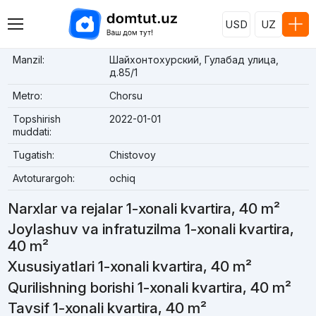
USD
UZ
Manzil:
Шайхонтохурский, Гулабад улица,
д.85/1
Metro:
Chorsu
Topshirish
2022-01-01
muddati:
Tugatish:
Chistovoy
Avtoturargoh:
ochiq
Narxlar va rejalar 1-xonali kvartira, 40 m²
Joylashuv va infratuzilma 1-xonali kvartira,
40 m²
Xususiyatlari 1-xonali kvartira, 40 m²
Qurilishning borishi 1-xonali kvartira, 40 m²
Tavsif 1-xonali kvartira, 40 m²