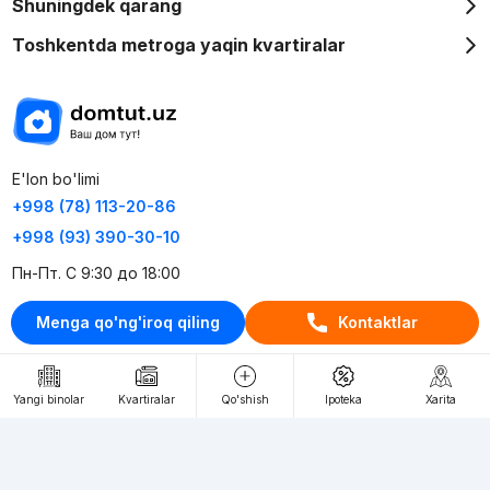
Shuningdek qarang
Toshkentda metroga yaqin kvartiralar
E'lon bo'limi
+998 (78) 113-20-86
+998 (93) 390-30-10
Пн-Пт. С 9:30 до 18:00
Menga qo'ng'iroq qiling
Kontaktlar
RU
UZ
Kontaktlar
Yangi binolar
Kvartiralar
Qo'shish
Ipoteka
Xarita
loyiha haqida
Webnow © loyihasi