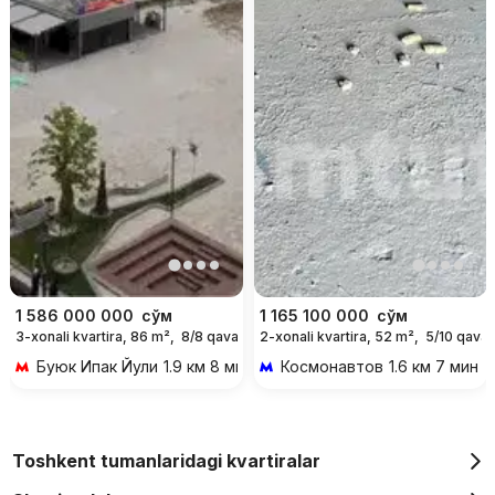
1 586 000 000
сўм
1 165 100 000
сўм
3-xonali kvartira, 86 m²,
8/8 qavat
2-xonali kvartira, 52 m²,
5/10 qavat
Буюк Ипак Йули
1.9 км 8 мин transportda
Космонавтов
1.6 км 7 мин t
Toshkent tumanlaridagi kvartiralar